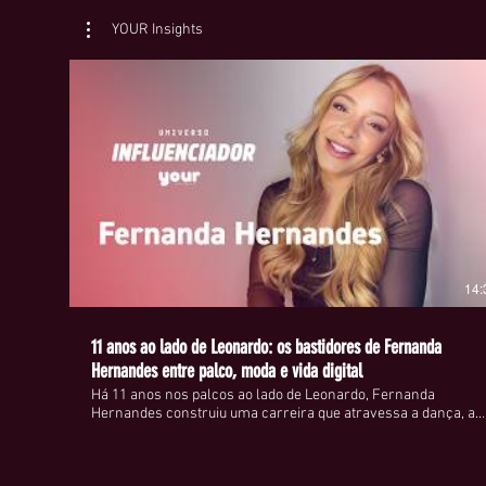
YOUR Insights
14:
11 anos ao lado de Leonardo: os bastidores de Fernanda
Hernandes entre palco, moda e vida digital
Há 11 anos nos palcos ao lado de Leonardo, Fernanda
Hernandes construiu uma carreira que atravessa a dança, a
televisão e, mais recentemente, o universo da moda e da
influência digital. Passou por programas como Domingão do
Faustão e Hora do Faro, acumulou quase 800 mil seguidores e