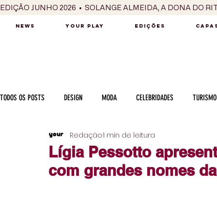
EDIÇÃO JUNHO 2026  •  SOLANGE ALMEIDA, A DONA DO RI
NEWS
YOUR PLAY
EDIÇÕES
CAPAS
TODOS OS POSTS
DESIGN
MODA
CELEBRIDADES
TURISMO
Redação
1 min de leitura
LUXO
MÚSICA
SÉRIES / TV
INTERNACIONAL
MERC
Lígia Pessotto apresen
com grandes nomes da
MOTOR
CULINÁRIA
PESSOAS
CARREIRA
VINHOS
COLUNA