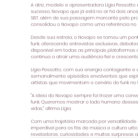
A atriz, modelo e apresentadora Lígia Pessott
sucesso, Novapo que já está no ar há dois ano
SBT, além de sua passagem marcante pelo progr
consolidou o Novapo como uma referência no u
Desde sua estreia, o Novapo se tornou um pont
funk, oferecendo entrevistas exclusivas, debat
disponível em todas as principais plataformas di
continua a atrair uma audiência fiel e crescente
Lígia Pessotto, com sua energia contagiante 
semanalmente episódios envolventes que explora
artistas que movimentam o cenário do funk no Br
"A ideia do Novapo sempre foi trazer uma conve
funk. Queremos mostrar o lado humano desses 
vidas," afirma Lígia.
Com uma trajetória marcada por versatilidade 
imperdível para os fãs de música e cultura urba
reveladoras, curiosidades e muitas surpresas a