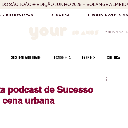
T DO SÃO JOÃO
 + ENTREVISTAS
A MARCA
LUXURY HOTELS C
YOUR Magazine — há
SUSTENTABILIDADE
TECNOLOGIA
EVENTOS
CULTURA
ADO
SAÚDE
FOTOGRAFIA
BELEZA
ESPORTES
ARTE
ta podcast de Sucesso
 cena urbana
SABOR
SEXUALIDADE
MULHER
HOMEM
BEM ESTAR