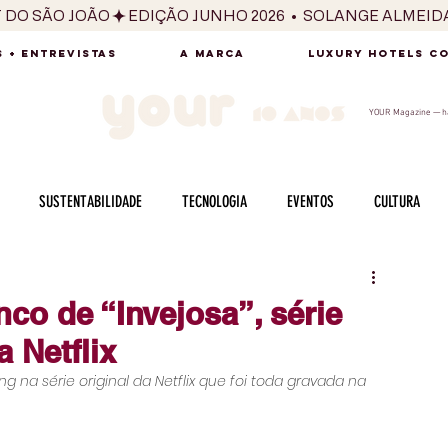
T DO SÃO JOÃO
 + ENTREVISTAS
A MARCA
LUXURY HOTELS C
YOUR Magazine — há
SUSTENTABILIDADE
TECNOLOGIA
EVENTOS
CULTURA
ADO
SAÚDE
FOTOGRAFIA
BELEZA
ESPORTES
ARTE
nco de “Invejosa”, série
 Netflix
SABOR
SEXUALIDADE
MULHER
HOMEM
BEM ESTAR
 na série original da Netflix que foi toda gravada na 