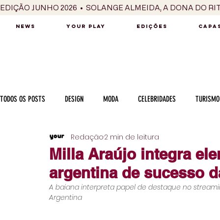
EDIÇÃO JUNHO 2026  •  SOLANGE ALMEIDA, A DONA DO RI
NEWS
YOUR PLAY
EDIÇÕES
CAPAS
TODOS OS POSTS
DESIGN
MODA
CELEBRIDADES
TURISMO
Redação
2 min de leitura
LUXO
MÚSICA
SÉRIES / TV
INTERNACIONAL
MERC
Milla Araújo integra ele
argentina de sucesso da
MOTOR
CULINÁRIA
PESSOAS
CARREIRA
VINHOS
A baiana interpreta papel de destaque no streaming
Argentina
COLUNA