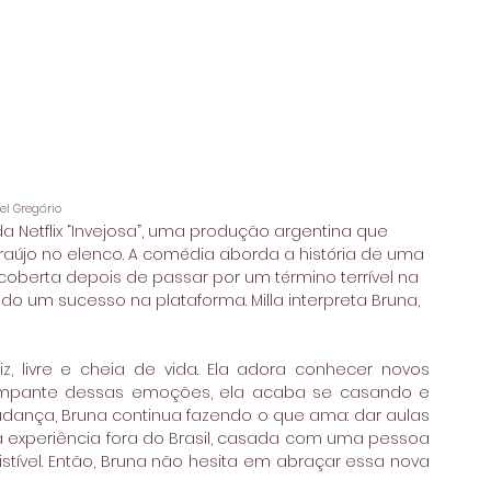
el Gregório
da Netflix “Invejosa”, uma produção argentina que 
Araújo no elenco. A comédia aborda a história de uma 
berta depois de passar por um término terrível na 
do um sucesso na plataforma. Milla interpreta Bruna, 
 livre e cheia de vida. Ela adora conhecer novos 
rompante dessas emoções, ela acaba se casando e 
ança, Bruna continua fazendo o que ama: dar aulas 
sa experiência fora do Brasil, casada com uma pessoa 
stível. Então, Bruna não hesita em abraçar essa nova 