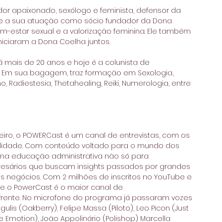
 apaixonado, sexólogo e feminista, defensor da 
obre a sua atuação como sócio fundador da Dona 
estar sexual e a valorização feminina. Ele também 
niciaram a Dona Coelha juntos.
á mais de 20 anos e hoje é a colunista de 
. Em sua bagagem, traz formação em Sexologia, 
Radiestesia, Thetahealing, Reiki, Numerologia, entre 
iro, o POWERCast é um canal de entrevistas, com os 
alidade. Com conteúdo voltado para o mundo dos 
 na educação administrativa não só para 
esários que buscam insights passados por grandes 
egócios. Com 2 milhões de inscritos no YouTube e 
e o PowerCast é o maior canal de 
rente. No microfone do programa já passaram vozes 
ulis (Oakberry), Felipe Massa (Piloto), Leo Picon (Just 
 Emotion), João Appolinário (Polishop) Marcella 