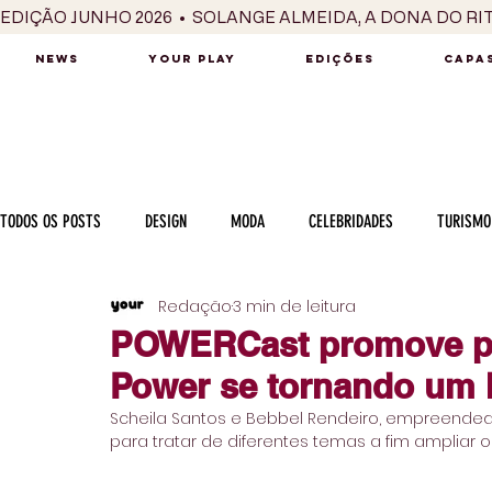
EDIÇÃO JUNHO 2026  •  SOLANGE ALMEIDA, A DONA DO RI
NEWS
YOUR PLAY
EDIÇÕES
CAPAS
TODOS OS POSTS
DESIGN
MODA
CELEBRIDADES
TURISMO
Redação
3 min de leitura
LUXO
MÚSICA
SÉRIES / TV
INTERNACIONAL
MERC
POWERCast promove pri
Power se tornando um 
MOTOR
CULINÁRIA
PESSOAS
CARREIRA
VINHOS
Scheila Santos e Bebbel Rendeiro, empreendedo
para tratar de diferentes temas a fim ampliar
COLUNA