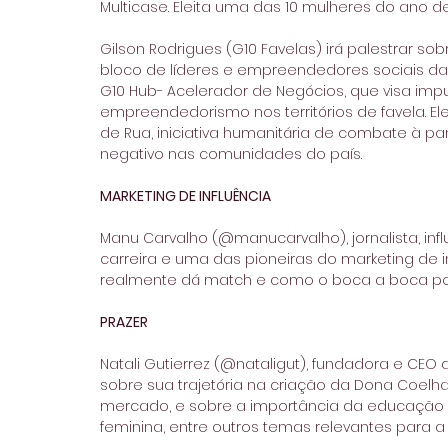
Multicase. Eleita uma das 10 mulheres do ano de
Gilson Rodrigues (G10 Favelas) irá palestrar s
bloco de líderes e empreendedores sociais das
G10 Hub- Acelerador de Negócios, que visa impu
empreendedorismo nos territórios de favela. E
de Rua, iniciativa humanitária de combate à p
negativo nas comunidades do país.
MARKETING DE INFLUÊNCIA
Manu Carvalho (@manucarvalho), jornalista, in
carreira e uma das pioneiras do marketing de i
realmente dá match e como o boca a boca po
PRAZER
Natali Gutierrez (@nataligut), fundadora e CEO
sobre sua trajetória na criação da Dona Coel
mercado, e sobre a importância da educação se
feminina, entre outros temas relevantes para 