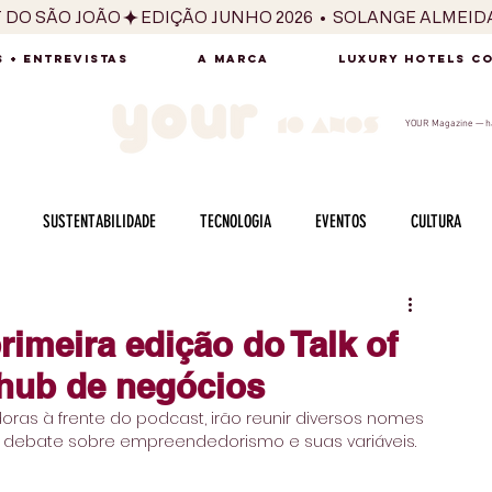
T DO SÃO JOÃO
 + ENTREVISTAS
A MARCA
LUXURY HOTELS C
YOUR Magazine — há
SUSTENTABILIDADE
TECNOLOGIA
EVENTOS
CULTURA
ADO
SAÚDE
FOTOGRAFIA
BELEZA
ESPORTES
ARTE
meira edição do Talk of
hub de negócios
SABOR
SEXUALIDADE
MULHER
HOMEM
BEM ESTAR
ras à frente do podcast, irão reunir diversos nomes 
 o debate sobre empreendedorismo e suas variáveis. 