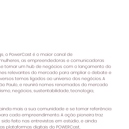
, o PowerCast é o maior canal de 
mulheres, as empreendedoras e comunicadoras 
 se tornar um hub de negócios com o lançamento do 
omes relevantes do mercado para ampliar o debate e 
rsos temas ligados ao universo dos negócios. A 
São Paulo, e reunirá nomes renomados do mercado 
, negócios, sustentabilidade, tecnologia, 
r ainda mais a sua comunidade e se tornar referência 
para cada empreendimento. A ação pioneira traz 
 sido feito nas entrevistas em estúdio, e ainda 
s plataformas digitais do POWERCast, 