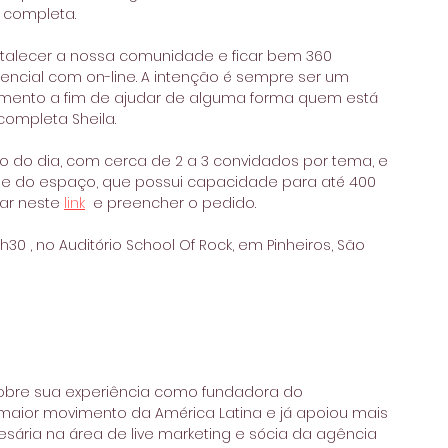
 completa.
fortalecer a nossa comunidade e ficar bem 360 
ncial com on-line. A intenção é sempre ser um 
imento a fim de ajudar de alguma forma quem está 
 completa Sheila.
o do dia, com cerca de 2 a 3 convidados por tema, e 
ade do espaço, que possui capacidade para até 400 
ar neste 
link
  e preencher o pedido.
30 , no Auditório School Of Rock, em Pinheiros, São 
r sobre sua experiência como fundadora do 
maior movimento da América Latina e já apoiou mais 
ária na área de live marketing e sócia da agência 