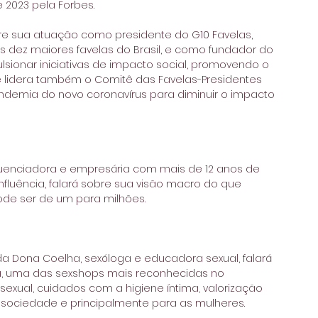
 2023 pela Forbes.
obre sua atuação como presidente do G10 Favelas, 
 dez maiores favelas do Brasil, e como fundador do 
lsionar iniciativas de impacto social, promovendo o 
le lidera também o Comitê das Favelas-Presidentes 
andemia do novo coronavírus para diminuir o impacto 
fluenciadora e empresária com mais de 12 anos de 
nfluência, falará sobre sua visão macro do que 
de ser de um para milhões.
 da Dona Coelha, sexóloga e educadora sexual, falará 
ha, uma das sexshops mais reconhecidas no 
xual, cuidados com a higiene íntima, valorização 
a sociedade e principalmente para as mulheres.