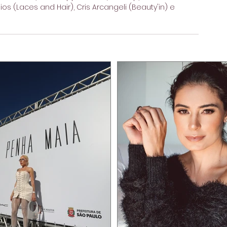
ios (Laces and Hair), Cris Arcangeli (Beauty'in) e 