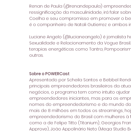
Renan de Paula (@renandepaula) empreendedor
ressignificação da masculinidade, irá falar s
Coelha e seu compromisso em promover o bem-
é o companheiro de Natali Gutierrez e ambos i
Luciane Angelo (@lucianeangelo) é jornalista h
Sexualidade e Relacionamento da Vogue Brasil
terapias energéticas como Tantra, Pompoarismo, 
outras.
Sobre o POWERCast
Apresentado por Scheila Santos e Bebbel Rende
principais empreendedores brasileiros da atu
negócios, o programa tem como intuito ajudar
empreendedores iniciantes, mas para os empr
nomes do empreendedorismo e do mundo dos n
mais de 8 milhões em todos os streamings, hoj
empreendedorismo do Brasil com mulheres à f
como a de Felipe Titto (Titanium), Georgios Frang
Approve), João Appolinário Neto (Mega Studio Be