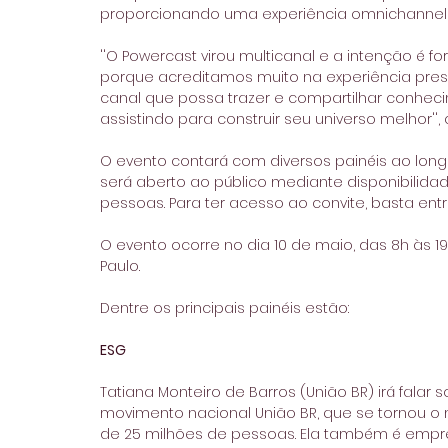
proporcionando uma experiência omnichannel
''O Powercast virou multicanal e a intenção é 
porque acreditamos muito na experiência prese
canal que possa trazer e compartilhar conhec
assistindo para construir seu universo melhor'',
O evento contará com diversos painéis ao long
será aberto ao público mediante disponibilid
pessoas. Para ter acesso ao convite, basta entr
O evento ocorre no dia 10 de maio, das 8h às 19h
Paulo.
Dentre os principais painéis estão:
ESG
Tatiana Monteiro de Barros (União BR) irá fala
movimento nacional União BR, que se tornou o 
de 25 milhões de pessoas. Ela também é empres