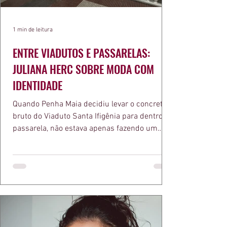
1 min de leitura
ENTRE VIADUTOS E PASSARELAS:
JULIANA HERC SOBRE MODA COM
IDENTIDADE
Quando Penha Maia decidiu levar o concreto
bruto do Viaduto Santa Ifigênia para dentro da
passarela, não estava apenas fazendo um
desfile bonito. Estava provando um ponto que
a apresentadora e influenciadora Juliana Herc
defende há tempos, o de que moda brasileira
ganha força quando carrega raiz. A coleção
"Brutalismo: Corpo Urbano" transformou
estruturas geométricas, volumes marcantes e
aquele concreto aparente típico da
arquitetura paulistana em peças de vestir, um