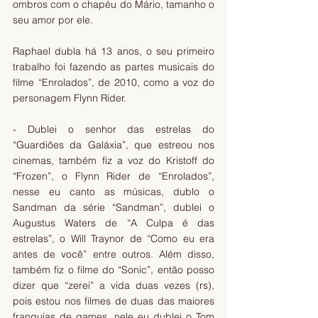
ombros com o chapéu do Mário, tamanho o 
seu amor por ele.
Raphael dubla há 13 anos, o seu primeiro 
trabalho foi fazendo as partes musicais do 
filme “Enrolados”, de 2010, como a voz do 
personagem Flynn Rider.
- Dublei o senhor das estrelas do 
“Guardiões da Galáxia”, que estreou nos 
cinemas, também fiz a voz do Kristoff do 
“Frozen”, o Flynn Rider de “Enrolados”, 
nesse eu canto as músicas, dublo o 
Sandman da série “Sandman”, dublei o 
Augustus Waters de “A Culpa é das 
estrelas”, o Will Traynor de “Como eu era 
antes de você” entre outros. Além disso, 
também fiz o filme do “Sonic”, então posso 
dizer que “zerei” a vida duas vezes (rs), 
pois estou nos filmes de duas das maiores 
franquias de games, nele eu dublei o Tom 