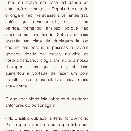
filme, eu ficava em casa estudando as 
entonações, o sotaque. Depois dublei todo 
o longa e não tive acesso a ver antes (rs), 
então fiquei desesperado, com frio na 
barriga, tremendo, ansioso, porque não 
sabia como tinha ficado. Sabia que essa 
pressão em cima da dublagem ia ser 
enorme, até porque as pessoas já haviam 
gostado desde do teaser, inclusive os 
norte-americanos elogiaram muito a nossa 
dublagem mais que a original. Isso 
aumentou a vontade de fazer um bom 
trabalho, pois a expectativa estava muito 
alta – conta.
O dublador ainda fala sobre os dubladores 
anteriores do personagem.
- No Brasil, o dublador anterior foi o Antônio 
Patino que o dublou a série que tinha nos 
anos 80, início dos 90. Infelizmente não o 