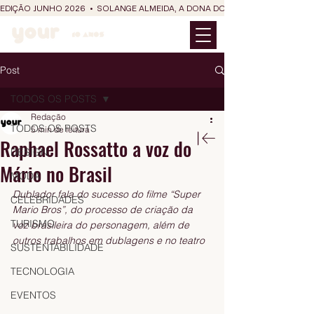
EDIÇÃO JUNHO 2026  •  SOLANGE ALMEIDA, A DONA DO RIT DO SÃO JOÃO
Post
TODOS OS POSTS
Redação
TODOS OS POSTS
5 min de leitura
Raphael Rossatto a voz do
DESIGN
Mário no Brasil
MODA
Dublador fala do sucesso do filme “Super 
CELEBRIDADES
Mario Bros”, do processo de criação da 
TURISMO
voz brasileira do personagem, além de 
outros trabalhos em dublagens e no teatro
SUSTENTABILIDADE
TECNOLOGIA
EVENTOS