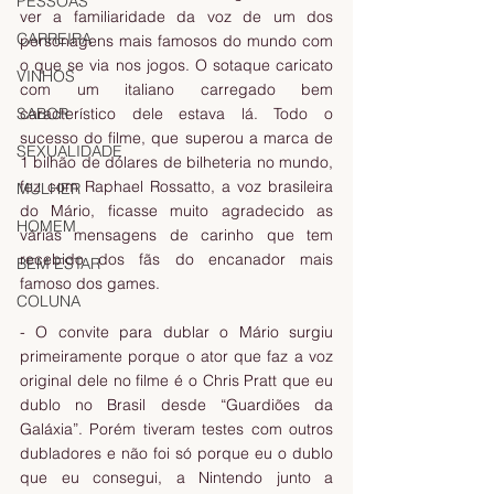
PESSOAS
ver a familiaridade da voz de um dos 
CARREIRA
personagens mais famosos do mundo com 
o que se via nos jogos. O sotaque caricato 
VINHOS
com um italiano carregado bem 
SABOR
característico dele estava lá. Todo o 
sucesso do filme, que superou a marca de 
SEXUALIDADE
1 bilhão de dólares de bilheteria no mundo, 
fez com Raphael Rossatto, a voz brasileira 
MULHER
do Mário, ficasse muito agradecido as 
HOMEM
várias mensagens de carinho que tem 
recebido dos fãs do encanador mais 
BEM ESTAR
famoso dos games.
COLUNA
- O convite para dublar o Mário surgiu 
primeiramente porque o ator que faz a voz 
original dele no filme é o Chris Pratt que eu 
dublo no Brasil desde “Guardiões da 
Galáxia”. Porém tiveram testes com outros 
dubladores e não foi só porque eu o dublo 
que eu consegui, a Nintendo junto a 