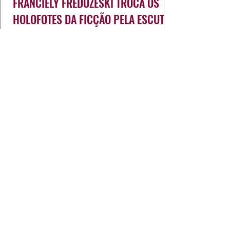
FRANCIELY FREDUZESKI TROCA OS
HOLOFOTES DA FICÇÃO PELA ESCUTA
REAL
Franciely Freduzeski une carreira na TV e
teatro à formação em Psicologia,
transformando o diagnóstico de fibromialgia
em propósito e reconhecimento com a
medalha Chiquinha Gonzaga.