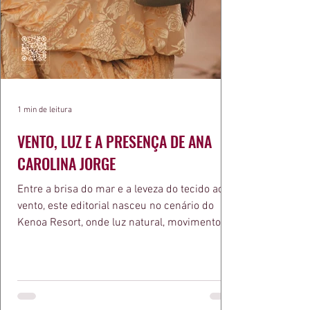
1 min de leitura
VENTO, LUZ E A PRESENÇA DE ANA
CAROLINA JORGE
Entre a brisa do mar e a leveza do tecido ao
vento, este editorial nasceu no cenário do
Kenoa Resort, onde luz natural, movimento e
elegância se encontram. As lentes de Ita
Mazzutti eternizam looks assinados por Carol
Bassi e Chart, o biquíni da Chase Brasil e a
bolsa da Malu Pires, em uma composição que
celebra o verão como estado de espírito. Há