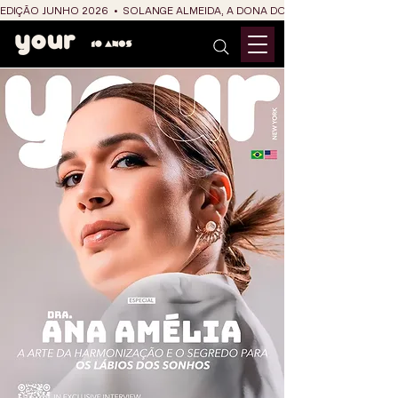
EDIÇÃO JUNHO 2026  •  SOLANGE ALMEIDA, A DONA DO RIT DO SÃO JOÃO