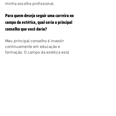
minha escolha profissional.
Para quem deseja seguir uma carreira no
campo da estética, qual seria o principal
conselho que você daria?
Meu principal conselho é investir
continuamente em educação e
formação. O campo da estética está
sempre evoluindo, e estar atualizado
com as últimas tendências e técnicas é
fundamental. Além disso, cultivar a
empatia e a comunicação com os
pacientes é essencial para o sucesso. E
sempre ter cautela, na Harmonização, eu
costumo dizer que o menos é mais! É
mais fácil colocar produto do que
retirar! Sempre respeitar a vontade do
paciente levando sempre em
consideração a segurança clínica.