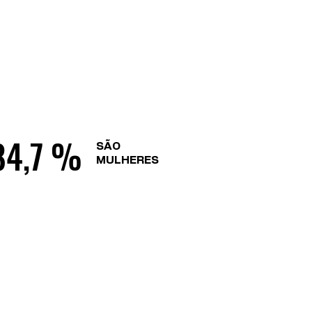
84,7 %
SÃO
MULHERES