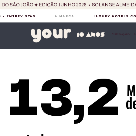
T DO SÃO JOÃO
 + ENTREVISTAS
A MARCA
LUXURY HOTELS C
YOUR Magazine — há
13,2
M
d