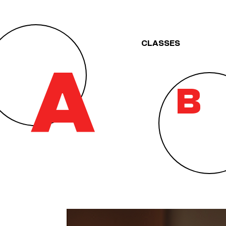
CLASSES
A
B