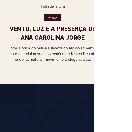
1 min de leitura
MODA
VENTO, LUZ E A PRESENÇA DE
ANA CAROLINA JORGE
Entre a brisa do mar e a leveza do tecido ao vento,
este editorial nasceu no cenário do Kenoa Resort,
onde luz natural, movimento e elegância se
encontram. As lentes de Ita Mazzutti eternizam looks
assinados por Carol Bassi e Chart, o biquíni da Chase
Brasil e a bolsa da Malu Pires, em uma composição
que celebra o verão como estado de espírito. Há algo
de intemporal em vestir o vento e deixar que ele
conduza a cena. Cada dobra do tecido, cada reflexo
dourado da luz sobre a pe