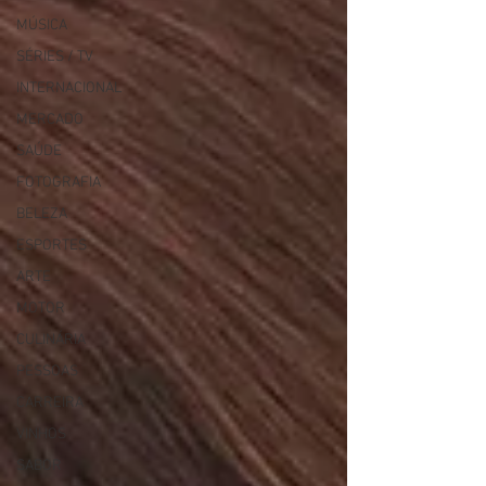
MÚSICA
SÉRIES / TV
INTERNACIONAL
MERCADO
SAÚDE
FOTOGRAFIA
BELEZA
ESPORTES
ARTE
MOTOR
CULINÁRIA
PESSOAS
CARREIRA
VINHOS
SABOR