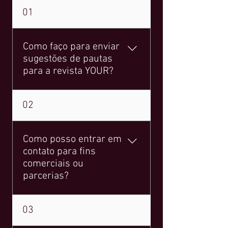
01
Como faço para enviar
sugestões de pautas
para a revista YOUR?
Para enviar sugestões de pautas,
02
por favor, envie um e-mail para
muller@yourmagazine.com.br.
Como posso entrar em
contato para fins
comerciais ou
parcerias?
Para contato comercial e
03
parcerias, você pode nos