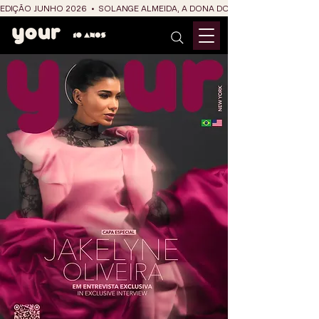
EDIÇÃO JUNHO 2026  •  SOLANGE ALMEIDA, A DONA DO RIT DO SÃO JOÃO