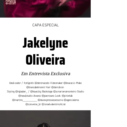
CAPA ESPECIAL
Jakelyne
Oliveira
Em Entrevista Exclusiva
Idealizador / fotógrafo @demmacedo Videomaker @bnacacio Make
@biancabelmonnt Hair @dariobion
Styling @rglauber_ / @kaue.big Backstage @a.mariamamonteiro Studio
@nasulstudio Assess @pacrosara Look: @pitonlab
@martins__________ @duoexpressassessoria @agencialema
@converse_br @israelvalentimoficial