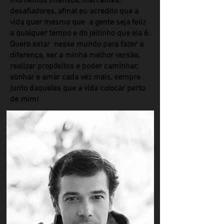
momentos intensos, marcantes,
desafiadores, afinal eu acredito que a
vida quer mesmo que a gente seja feliz
a qualquer tempo e do jeitinho que ela é.
Quero estar nesse mundo para fazer a
diferença, ser a minha melhor versão,
realizar propósitos e poder caminhar,
sonhar e amar cada vez mais, sempre
junto daqueles que a vida colocar perto
de mim!