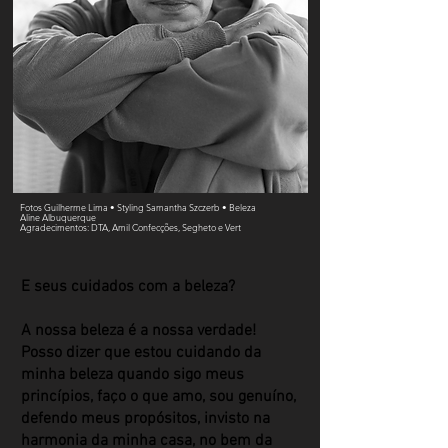
Fotos Guilherme Lima • Styling Samantha Szczerb • Beleza
Aline Albuquerque
Agradecimentos: DTA, Amil Confecções, Segheto e Vert
E seus cuidados com a beleza?
​A nossa beleza é a nossa verdade!
Posso dizer que estou cuidando da
minha beleza quando sigo meus
princípios, faço o que amo, sou genuíno,
defendo meus propósitos, invisto na
harmonia da minha casa, no bem da