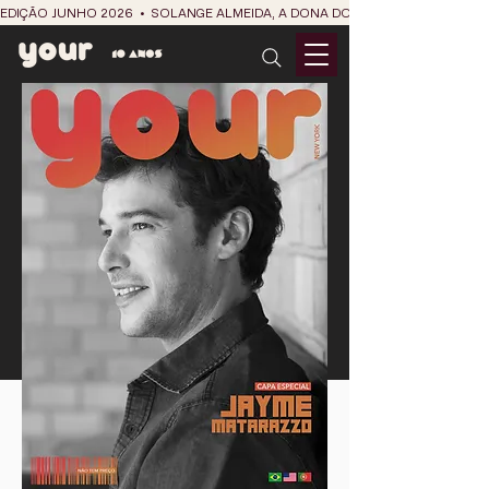
EDIÇÃO JUNHO 2026  •  SOLANGE ALMEIDA, A DONA DO RIT DO SÃO JOÃO