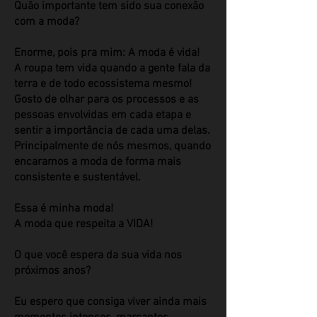
Quão importante tem sido sua conexão
com a moda?
Enorme, pois pra mim: A moda é vida!
A roupa tem vida quando a gente fala da
terra e de todo ecossistema mesmo!
Gosto de olhar para os processos e as
pessoas envolvidas em cada etapa e
sentir a importância de cada uma delas.
Principalmente de nós mesmos, quando
encaramos a moda de forma mais
consistente e sustentável.
Essa é minha moda!
A moda que respeita a VIDA!
​O que você espera da sua vida nos
próximos anos?
Eu espero que consiga viver ainda mais