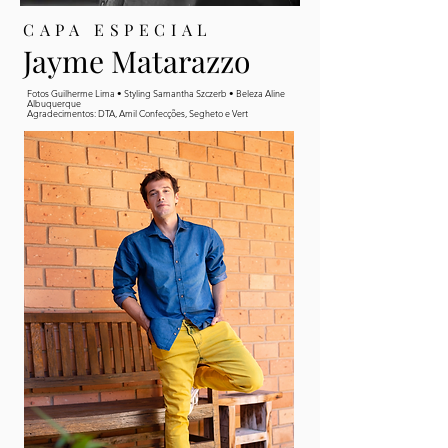
CAPA ESPECIAL
Jayme Matarazzo
Fotos Guilherme Lima • Styling Samantha Szczerb • Beleza Aline
Albuquerque
Agradecimentos: DTA, Amil Confecções, Segheto e Vert