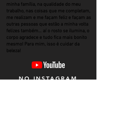
minha família, na qualidade do meu
trabalho, nas coisas que me completam,
me realizam e me façam feliz e façam as
outras pessoas que estão a minha volta
felizes também… aí o rosto se ilumina, o
corpo agradece e tudo fica mais bonito
mesmo! Para mim, isso é cuidar da
beleza!
NO INSTAGRAM
@yourmag.nyc