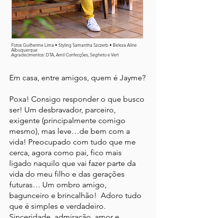
Fotos Guilherme Lima • Styling Samantha Szczerb • Beleza Aline
Albuquerque
Agradecimentos: DTA, Amil Confecções, Segheto e Vert
Em casa, entre amigos, quem é Jayme?
Poxa! Consigo responder o que busco
ser! Um desbravador, parceiro,
exigente (principalmente comigo
mesmo), mas leve…de bem com a
vida! Preocupado com tudo que me
cerca, agora como pai, fico mais
ligado naquilo que vai fazer parte da
vida do meu filho e das gerações
futuras… Um ombro amigo,
bagunceiro e brincalhão! Adoro tudo
que é simples e verdadeiro.
Sinceridade, admiração, amor e