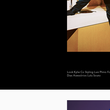
pessoas gostavam de
 eu migrei para as redes e
de influenciadora digital.
 independência financeira e
o, entrei no mundo dos
sas e marcas próprias.
m 2022 com o intuito de
eno nacional e poder seguir
ho no mercado da moda e
Look Kylie Co Styling Luiz Plinio 
Dias Acessórios Lulu Souto