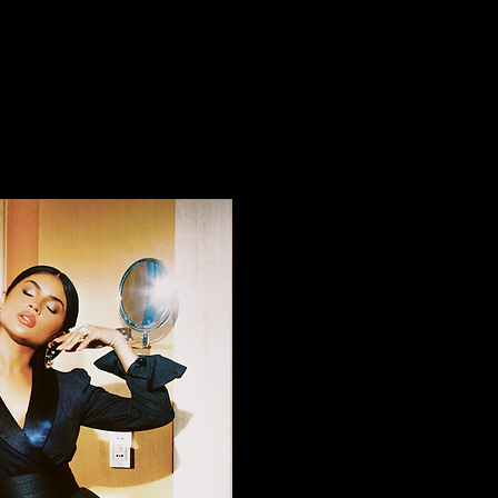
ra manter ela bem firme e
as rotinas de trabalho. Protetor
 bem diferenciada. E a dica de
 estou atenta e com a minha