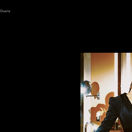
maquiagem e passo hidratantes pa
saudável ao longo dia, por conta d
 Duarte
solar específico, pois minha pele é
ouro é: beber muita água. Sempre
garrafinha na bolsa.
ajetória profissional?
de Imperatriz, minha terra
ir o sonho de ser bailarina de
rá era o grande centro das
Logo comecei a dançar em
Garota Safada. Após eu me
durar o salto e me dedicar à
surgimento e crescimento das
osso país sempre foi muito
e de forma orgânica meus