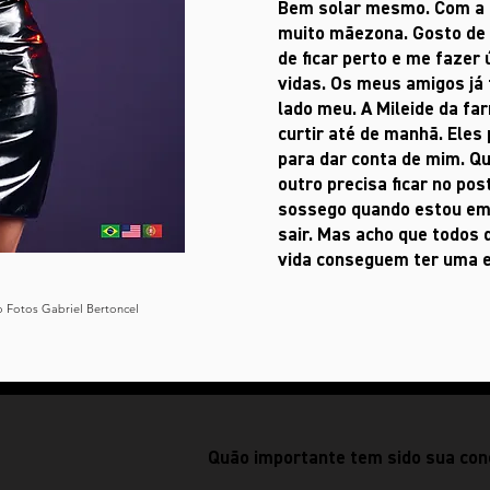
Bem solar mesmo. Com a m
muito mãezona. Gosto de 
de ficar perto e me fazer
vidas. Os meus amigos já
lado meu. A Mileide da far
curtir até de manhã. Eles
para dar conta de mim. Qu
outro precisa ficar no pos
sossego quando estou em 
sair. Mas acho que todos
vida conseguem ter uma e
io Fotos Gabriel Bertoncel
Quão importante tem sido sua co