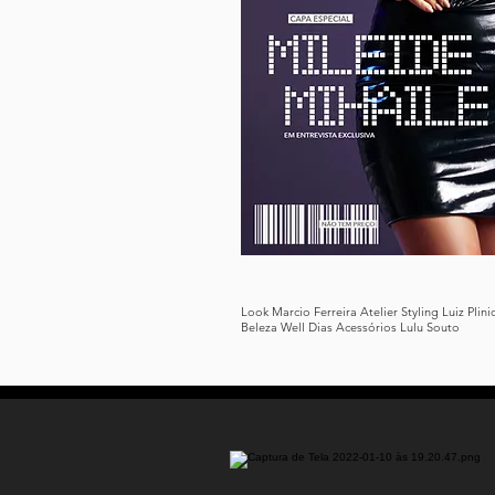
Look Marcio Ferreira Atelier Styling Luiz Plin
Beleza Well Dias Acessórios Lulu Souto