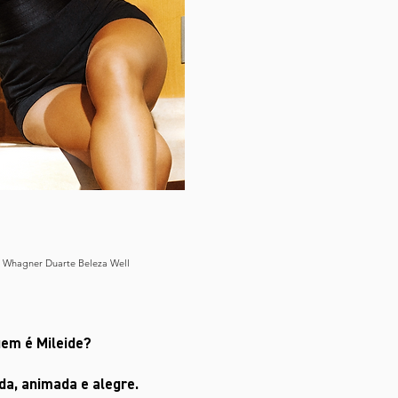
os Whagner Duarte Beleza Well
uem é Mileide?
da, animada e alegre.