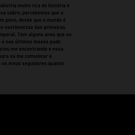
ústria muito rica de história e
nsa sobre, percebemos que a
um povo, desde que o mundo é
s vestimentas das primeiras
temporal. Tem alguns anos que eu
 e nos últimos meses pude
 Estou me encontrando e essa
para eu me comunicar e
a os meus seguidores quanto
bem equilibrada. Não chega
s consciência do que ingerimos
a termos a nossa saúde
 fica em harmonia. Tomo
pele também. Nunca durmo de