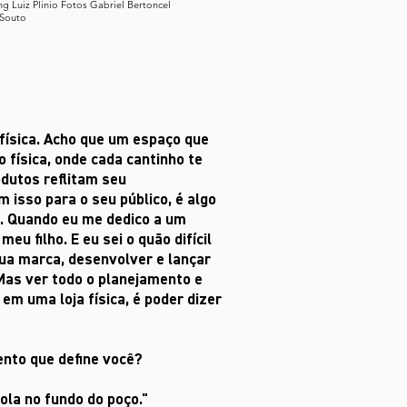
ng Luiz Plinio Fotos Gabriel Bertoncel
 Souto
 física. Acho que um espaço que
 física, onde cada cantinho te
odutos reflitam seu
isso para o seu público, é algo
. Quando eu me dedico a um
meu filho. E eu sei o quão difícil
sua marca, desenvolver e lançar
Mas ver todo o planejamento e
em uma loja física, é poder dizer
nto que define você?
la no fundo do poço."