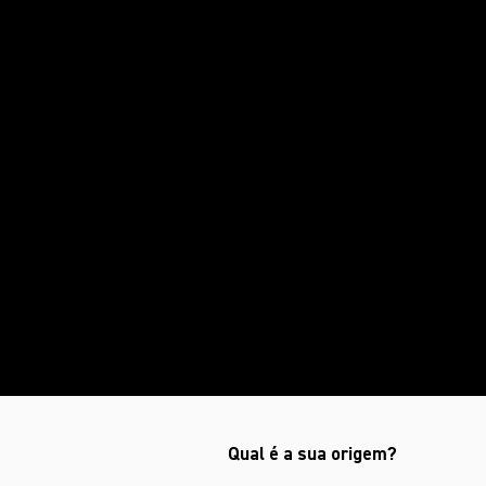
números foram crescendo. As 
acompanhar meu lifestyle. Então
me profissionalizei na profissão 
Quando consegui conquistar uma
autoridade bacana nesse mercad
negócios, criando minhas empre
Participei de um reality-show e
propagar meu nome em todo terr
com sonhos e projetos que ten
beleza.
Qual é a sua origem?