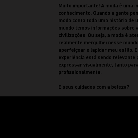
Muito importante! A moda é uma ind
conhecimento. Quando a gente pe
moda conta toda uma história de 
mundo temos informações sobre a
civilizações. Ou seja, a moda é a
realmente mergulhei nesse mundo
aperfeiçoar e lapidar meu estilo.
experiência está sendo relevante 
expressar visualmente, tanto par
profissionalmente.
E seus cuidados com a beleza?
Gosto de manter uma alimentação 
nem a ser dieta, mas quando temo
e equilibramos tais alimentos par
presente no quadro geral, o corpo
bastante precaução com a minha 