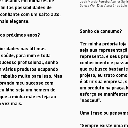
ser usados em milhares de
Look Marcio Ferreira Atelier Styli
Beleza Well Dias Acessórios Lulu
finitas possibilidades de
confiante com um salto alto,
mais elegante.
Sonho de consumo?
nos próximos anos?
Ter minha própria loja
ioridades nas últimas
seja sua representação
é saúde, para mim e toda
representa, e seus pr
sucesso profissional, sonho
conhecimento e passam 
que eu busco bastante
m vários produtos ocupando
projeto, eu trato como 
 Trabalho muito para isso. Mas
é abrir sua empresa, 
lebrando meu sucesso com
um produto na praça. 
eu filho seja um homem de
esforço se manifestar 
 que a minha mãe esteja ao
"nasceu!".
a vez mais.
Uma frase ou pensame
"Sempre existe uma mo