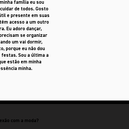
inha família eu sou
cuidar de todos. Gosto
 útil e presente em suas
 têm acesso a um outro
ra. Eu adoro dançar,
 precisam se organizar
ando um vai dormir,
to, porque eu não dou
festas. Sou a última a
 que estão em minha
ssência minha.
nexão com a moda?