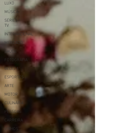
LUXO
MÚSICA
SÉRIES /
TV
INTERNACIONAL
MERCADO
SAÚDE
FOTOGRAFIA
BELEZA
ESPORTES
ARTE
MOTOR
CULINÁRIA
PESSOAS
CARREIRA
VINHOS