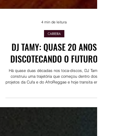
4 min de leitura
CARREIRA
DJ TAMY: QUASE 20 ANOS
DISCOTECANDO O FUTURO
Há quase duas décadas nos toca-discos, DJ Tamy
construiu uma trajetória que começou dentro dos
projetos da Cufa e do AfroReggae e hoje transita entre
palcos, microfones e parcerias com marcas como
Coca-Cola, Dove e Adidas, sem nunca perder de vista
o compromisso com a formação de novas talentos,
como prova o "Tamy na Laje", projeto que já levou
mulheres DJs a se apresentarem fora do país. Agora,