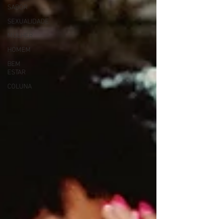
SABOR
SEXUALIDADE
MULHER
HOMEM
BEM
ESTAR
COLUNA