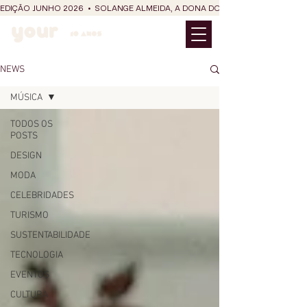
EDIÇÃO JUNHO 2026  •  SOLANGE ALMEIDA, A DONA DO RIT DO SÃO JOÃO
NEWS
MÚSICA
TODOS OS
POSTS
DESIGN
MODA
CELEBRIDADES
TURISMO
SUSTENTABILIDADE
TECNOLOGIA
EVENTOS
CULTURA