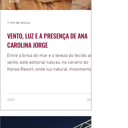
1 min de leitura
VENTO, LUZ E A PRESENÇA DE ANA
CAROLINA JORGE
Entre a brisa do mar e a leveza do tecido ao
vento, este editorial nasceu no cenário do
Kenoa Resort, onde luz natural, movimento e
elegância se encontram. As lentes de Ita
Mazzutti eternizam looks assinados por Carol
Bassi e Chart, o biquíni da Chase Brasil e a
bolsa da Malu Pires, em uma composição que
celebra o verão como estado de espírito. Há
algo de intemporal em vestir o vento e deixar
que ele conduza a cena. Cada dobra do tecido,
cada reflexo dourado da luz sobre a pe