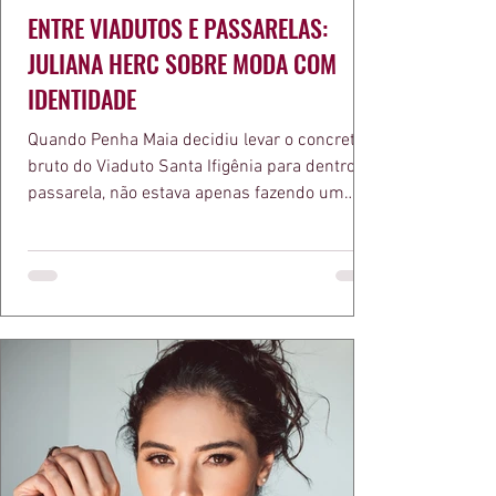
ENTRE VIADUTOS E PASSARELAS:
JULIANA HERC SOBRE MODA COM
IDENTIDADE
Quando Penha Maia decidiu levar o concreto
bruto do Viaduto Santa Ifigênia para dentro da
passarela, não estava apenas fazendo um
desfile bonito. Estava provando um ponto que
a apresentadora e influenciadora Juliana Herc
defende há tempos, o de que moda brasileira
ganha força quando carrega raiz. A coleção
"Brutalismo: Corpo Urbano" transformou
estruturas geométricas, volumes marcantes e
aquele concreto aparente típico da
arquitetura paulistana em peças de vestir, um
exercíci