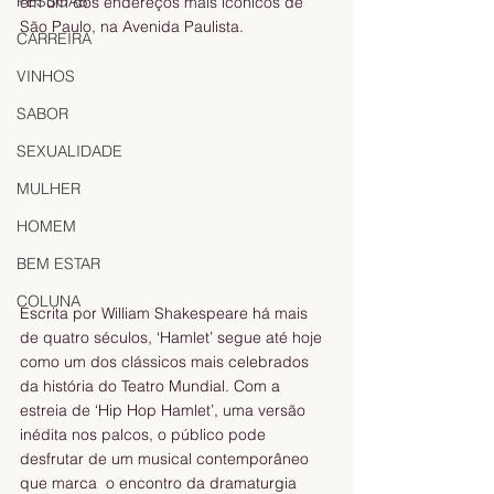
PESSOAS
em um dos endereços mais icônicos de 
São Paulo, na Avenida Paulista.
CARREIRA
VINHOS
SABOR
SEXUALIDADE
MULHER
HOMEM
BEM ESTAR
COLUNA
Escrita por William Shakespeare há mais 
de quatro séculos, ‘Hamlet’ segue até hoje 
como um dos clássicos mais celebrados 
da história do Teatro Mundial. Com a 
estreia de ‘Hip Hop Hamlet’, uma versão 
inédita nos palcos, o público pode 
desfrutar de um musical contemporâneo 
que marca  o encontro da dramaturgia 