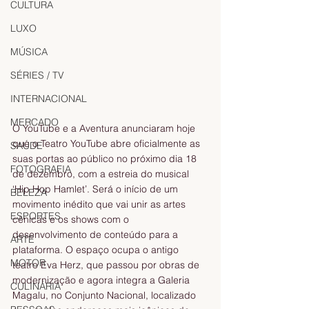
CULTURA
LUXO
MÚSICA
SÉRIES / TV
INTERNACIONAL
MERCADO
O YouTube e a Aventura anunciaram hoje 
que o Teatro YouTube abre oficialmente as 
SAÚDE
suas portas ao público no próximo dia 18 
FOTOGRAFIA
de dezembro, com a estreia do musical 
‘Hip Hop Hamlet’. Será o início de um 
BELEZA
movimento inédito que vai unir as artes 
ESPORTES
cênicas e os shows com o 
desenvolvimento de conteúdo para a 
ARTE
plataforma. O espaço ocupa o antigo 
MOTOR
teatro Eva Herz, que passou por obras de 
modernização e agora integra a Galeria 
CULINÁRIA
Magalu, no Conjunto Nacional, localizado 