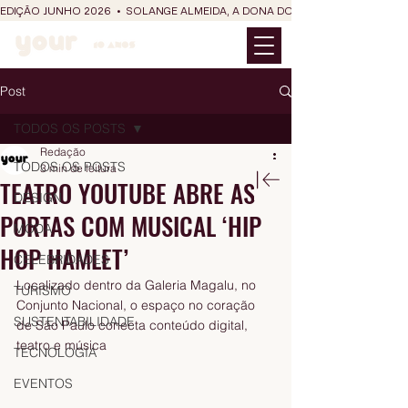
EDIÇÃO JUNHO 2026  •  SOLANGE ALMEIDA, A DONA DO RIT DO SÃO JOÃO
Post
TODOS OS POSTS
Redação
TODOS OS POSTS
3 min de leitura
TEATRO YOUTUBE ABRE AS
DESIGN
PORTAS COM MUSICAL ‘HIP
MODA
HOP HAMLET’
CELEBRIDADES
Localizado dentro da Galeria Magalu, no 
TURISMO
Conjunto Nacional, o espaço no coração 
SUSTENTABILIDADE
de São Paulo conecta conteúdo digital, 
teatro e música
TECNOLOGIA
EVENTOS