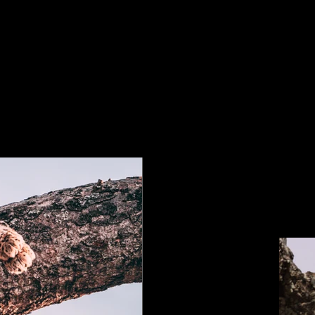
aceholder text. To change this content, double-click on the
d click Change Content. To manage all your collections,
he Content Manager button in the Add panel on the left.