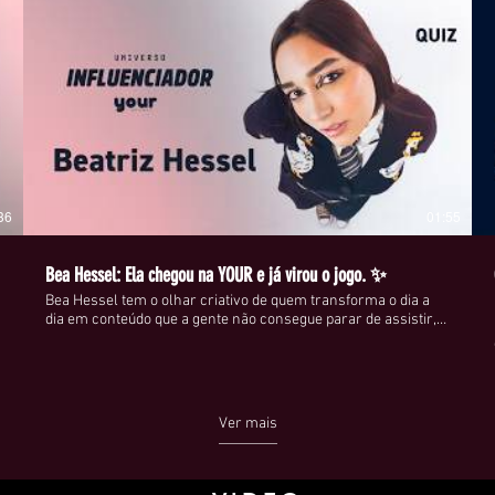
36
01:55
Bea Hessel: Ela chegou na YOUR e já virou o jogo. ✨
Bea Hessel tem o olhar criativo de quem transforma o dia a
dia em conteúdo que a gente não consegue parar de assistir, e
no nosso quiz ela respondeu tudo com a sinceridade de quem
não tem filtro, só estética. Gen Z de verdade: em processo de
autodescoberta e sem medo de compartilhar cada parte disso
com a gente. A nova IT GIRL já tem endereço. E o endereço é a
sua timeline. 📲 🔗 Acesse yourmagazine.com.br
Ver mais
#YOURMagazine #BeaHessel #ITGirl #GenZ #Quiz
m