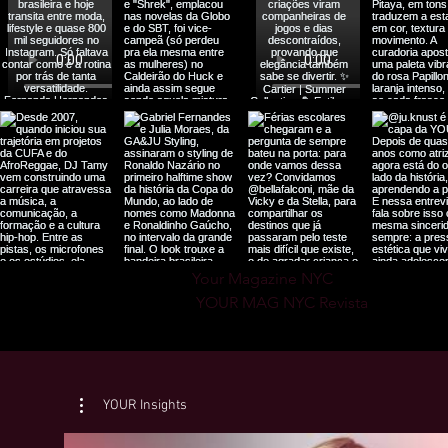
Your Magazine NYC

 YOUR MAG NYC Revista
YOUR Insights