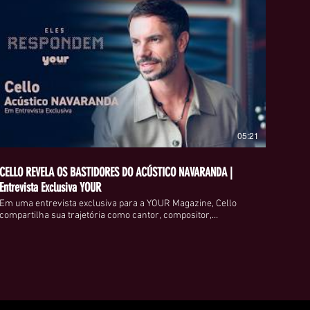
05:21
CELLO REVELA OS BASTIDORES DO ACÚSTICO NAVARANDA |
Entrevista Exclusiva YOUR
Em uma entrevista exclusiva para a YOUR Magazine, Cello
compartilha sua trajetória como cantor, compositor,
idealizador e membro fundador do Acústico NAVARANDA, um
dos projetos musicais de maior engajamento da atualidade. Ao
longo da conversa, o artista fala sobre os desafios de
construir uma comunidade fiel, a importância da autenticidade
no cenário musical, o processo criativo por trás do
NAVARANDA e os próximos passos de uma iniciativa que
conquistou milhares de pessoas por meio da música e da
conexão humana. Mais do que um projeto musical, o Acústico