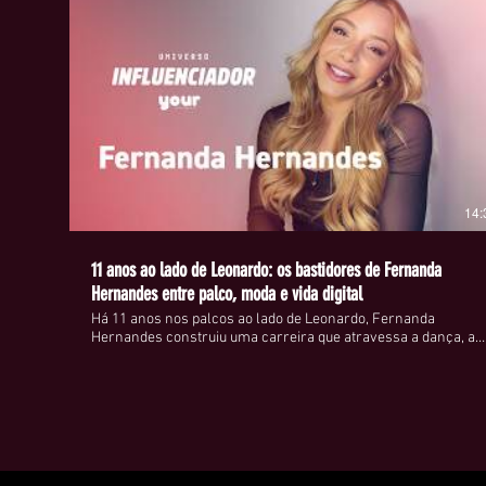
14:
11 anos ao lado de Leonardo: os bastidores de Fernanda
Hernandes entre palco, moda e vida digital
Há 11 anos nos palcos ao lado de Leonardo, Fernanda
Hernandes construiu uma carreira que atravessa a dança, a
televisão e, mais recentemente, o universo da moda e da
influência digital. Passou por programas como Domingão do
Faustão e Hora do Faro, acumulou quase 800 mil seguidores e
hoje equilibra a vida pública com uma rotina de bastidores que
poucos conhecem. Nesta entrevista exclusiva para a YOUR,
Fernanda fala sobre os momentos que moldaram sua
trajetória, os aprendizados de mais de uma década ao lado de
um dos maiores nomes da música sertaneja, sua relação co