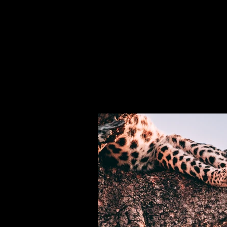
Client:
This is pl
Matthew Wagner
element an
click on t
Year:
2023