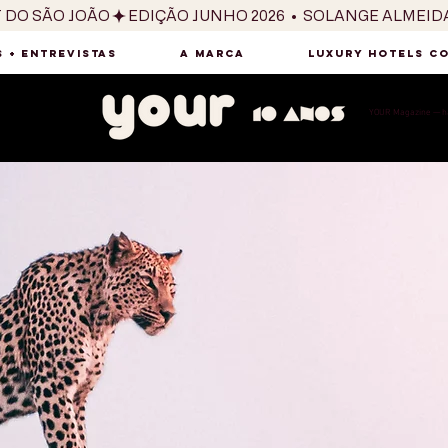
T DO SÃO JOÃO
 + ENTREVISTAS
A MARCA
LUXURY HOTELS C
YOUR Magazine — há