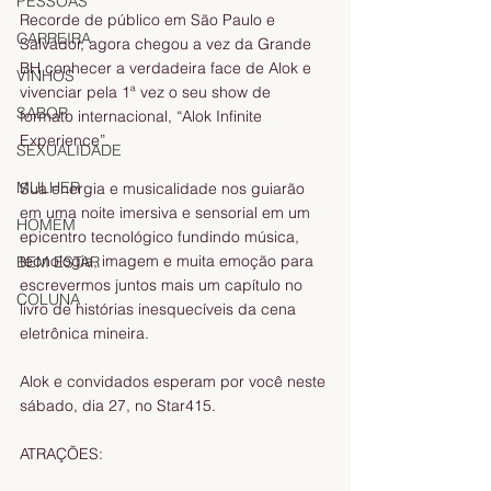
PESSOAS
Recorde de público em São Paulo e 
CARREIRA
Salvador, agora chegou a vez da Grande 
BH conhecer a verdadeira face de Alok e 
VINHOS
vivenciar pela 1ª vez o seu show de 
SABOR
formato internacional, “Alok Infinite 
Experience”. 
SEXUALIDADE
MULHER
Sua energia e musicalidade nos guiarão 
em uma noite imersiva e sensorial em um 
HOMEM
epicentro tecnológico fundindo música, 
tecnologia, imagem e muita emoção para 
BEM ESTAR
escrevermos juntos mais um capítulo no 
COLUNA
livro de histórias inesquecíveis da cena 
eletrônica mineira. 
Alok e convidados esperam por você neste 
sábado, dia 27, no Star415.
ATRAÇÕES: