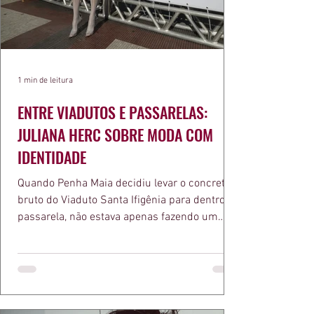
1 min de leitura
ENTRE VIADUTOS E PASSARELAS:
JULIANA HERC SOBRE MODA COM
IDENTIDADE
Quando Penha Maia decidiu levar o concreto
bruto do Viaduto Santa Ifigênia para dentro da
passarela, não estava apenas fazendo um
desfile bonito. Estava provando um ponto que
a apresentadora e influenciadora Juliana Herc
defende há tempos, o de que moda brasileira
ganha força quando carrega raiz. A coleção
"Brutalismo: Corpo Urbano" transformou