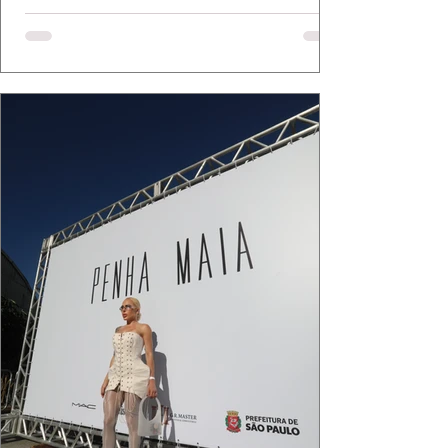
Bassi e Chart, o biquíni da Chase Brasil e a
bolsa da Malu Pires, em uma composição que
celebra o verão como estado de espírito. Há
algo de intemporal em vestir o vento e deixar
que ele conduza a cena. Cada dobra do tecido,
cada reflexo dourado da luz sobre a pe