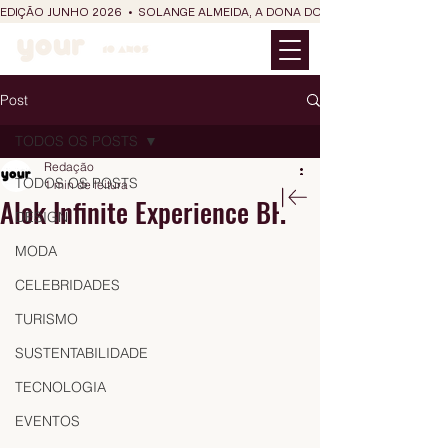
EDIÇÃO JUNHO 2026  •  SOLANGE ALMEIDA, A DONA DO RIT DO SÃO JOÃO
Post
TODOS OS POSTS
Redação
TODOS OS POSTS
1 min de leitura
Alok Infinite Experience BH
DESIGN
MODA
CELEBRIDADES
TURISMO
SUSTENTABILIDADE
TECNOLOGIA
EVENTOS