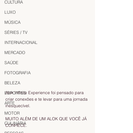
CULTURA
LUXO
MÚSICA
SÉRIES / TV
INTERNACIONAL
MERCADO
SAÚDE
FOTOGRAFIA
BELEZA
Alok Infinite Experience foi pensado para 
ESPORTES
criar conexões e te levar para uma jornada 
ARTE
inesquecível.
MOTOR
MUITO ALÉM DE UM ALOK QUE VOCÊ JÁ 
CULINÁRIA
CONHECE.