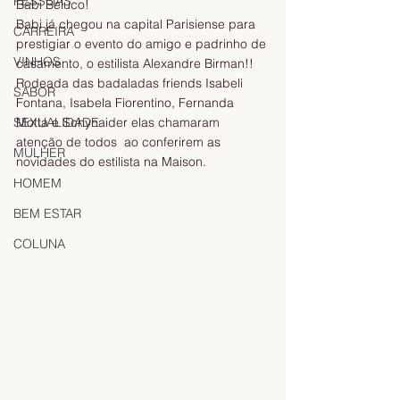
PESSOAS
Babi Beluco! 
Babi já chegou na capital Parisiense para 
CARREIRA
prestigiar o evento do amigo e padrinho de 
VINHOS
casamento, o estilista Alexandre Birman!! 
Rodeada das badaladas friends Isabeli 
SABOR
Fontana, Isabela Fiorentino, Fernanda 
SEXUALIDADE
Motta e Schynaider elas chamaram 
atenção de todos  ao conferirem as 
MULHER
novidades do estilista na Maison. 
HOMEM
BEM ESTAR
COLUNA