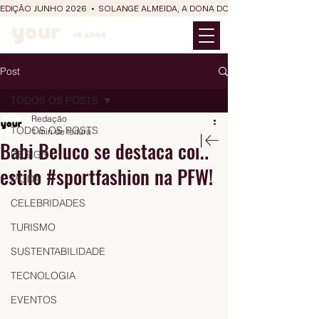
EDIÇÃO JUNHO 2026  •  SOLANGE ALMEIDA, A DONA DO RIT DO SÃO JOÃO
Post
TODOS OS POSTS
Redação
TODOS OS POSTS
1 min de leitura
Babi Beluco se destaca com
DESIGN
estilo #sportfashion na PFW!
MODA
CELEBRIDADES
TURISMO
SUSTENTABILIDADE
TECNOLOGIA
EVENTOS