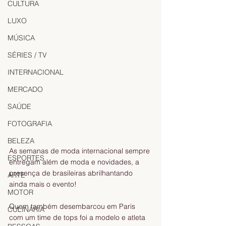
CULTURA
LUXO
MÚSICA
SÉRIES / TV
INTERNACIONAL
MERCADO
SAÚDE
FOTOGRAFIA
BELEZA
As semanas de moda internacional sempre 
ESPORTES
entregam além de moda e novidades, a 
presença de brasileiras abrilhantando 
ARTE
ainda mais o evento! 
MOTOR
Quem também desembarcou em Paris 
CULINÁRIA
com um time de tops foi a modelo e atleta 