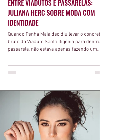
ENTRE VIADUTOS E PASSARELAS:
JULIANA HERC SOBRE MODA COM
IDENTIDADE
Quando Penha Maia decidiu levar o concreto
bruto do Viaduto Santa Ifigênia para dentro da
passarela, não estava apenas fazendo um
desfile bonito. Estava provando um ponto que
a apresentadora e influenciadora Juliana Herc
defende há tempos, o de que moda brasileira
ganha força quando carrega raiz. A coleção
"Brutalismo: Corpo Urbano" transformou
estruturas geométricas, volumes marcantes e
aquele concreto aparente típico da
arquitetura paulistana em peças de vestir, um
exercíci