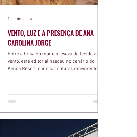
1 min de leitura
VENTO, LUZ E A PRESENÇA DE ANA
CAROLINA JORGE
Entre a brisa do mar e a leveza do tecido ao
vento, este editorial nasceu no cenário do
Kenoa Resort, onde luz natural, movimento e
elegância se encontram. As lentes de Ita
Mazzutti eternizam looks assinados por Carol
Bassi e Chart, o biquíni da Chase Brasil e a
bolsa da Malu Pires, em uma composição que
celebra o verão como estado de espírito. Há
algo de intemporal em vestir o vento e deixar
que ele conduza a cena. Cada dobra do tecido,
cada reflexo dourado da luz sobre a pe