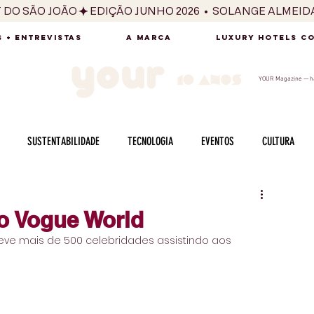
T DO SÃO JOÃO
 + ENTREVISTAS
A MARCA
LUXURY HOTELS C
YOUR Magazine — há
SUSTENTABILIDADE
TECNOLOGIA
EVENTOS
CULTURA
ADO
SAÚDE
FOTOGRAFIA
BELEZA
ESPORTES
ARTE
o Vogue World
ve mais de 500 celebridades assistindo aos 
SABOR
SEXUALIDADE
MULHER
HOMEM
BEM ESTAR