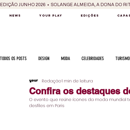
EDIÇÃO JUNHO 2026  •  SOLANGE ALMEIDA, A DONA DO RI
NEWS
YOUR PLAY
EDIÇÕES
CAPAS
TODOS OS POSTS
DESIGN
MODA
CELEBRIDADES
TURISMO
Redação
1 min de leitura
LUXO
MÚSICA
SÉRIES / TV
INTERNACIONAL
MERC
Confira os destaques d
O evento que reúne ícones da moda mundial te
MOTOR
CULINÁRIA
PESSOAS
CARREIRA
VINHOS
desfiles em Paris
COLUNA