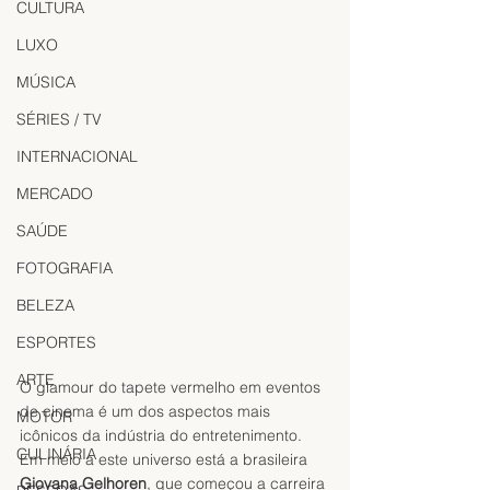
CULTURA
LUXO
MÚSICA
SÉRIES / TV
INTERNACIONAL
MERCADO
SAÚDE
FOTOGRAFIA
BELEZA
ESPORTES
ARTE
O glamour do tapete vermelho em eventos 
de cinema é um dos aspectos mais 
MOTOR
icônicos da indústria do entretenimento. 
CULINÁRIA
Em meio a este universo está a brasileira 
Giovana Gelhoren
, que começou a carreira 