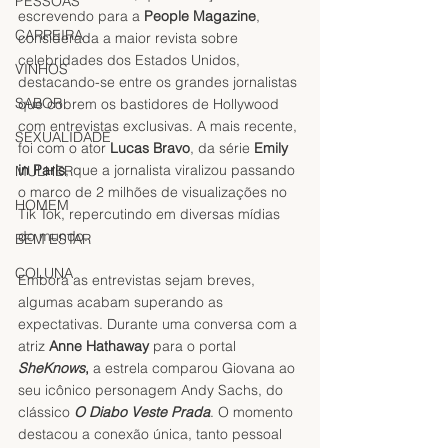
PESSOAS
escrevendo para a 
People Magazine
, 
CARREIRA
considerada a maior revista sobre 
celebridades dos Estados Unidos, 
VINHOS
destacando-se entre os grandes jornalistas 
SABOR
que cobrem os bastidores de Hollywood 
com entrevistas exclusivas. A mais recente, 
SEXUALIDADE
foi com o ator
 Lucas Bravo
, da série 
Emily 
in Paris
, que a jornalista viralizou passando 
MULHER
o marco de 2 milhões de visualizações no 
HOMEM
Tik Tok, repercutindo em diversas mídias 
do mundo.  
BEM ESTAR
COLUNA
Embora as entrevistas sejam breves, 
algumas acabam superando as 
expectativas. Durante uma conversa com a 
atriz 
Anne Hathaway
 para o portal 
SheKnows
,
 a estrela comparou Giovana ao 
seu icônico personagem Andy Sachs, do 
clássico 
O Diabo Veste Prada
. O momento 
destacou a conexão única, tanto pessoal 