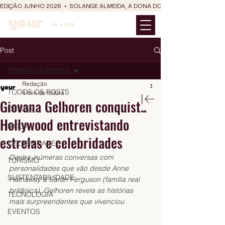
EDIÇÃO JUNHO 2026  •  SOLANGE ALMEIDA, A DONA DO RIT DO SÃO JOÃO
Post
TODOS OS POSTS
Redação
TODOS OS POSTS
4 min de leitura
Giovana Gelhoren conquista
DESIGN
Hollywood entrevistando
MODA
estrelas e celebridades
CELEBRIDADES
Dentre inúmeras conversas com 
TURISMO
personalidades que vão desde Anne 
SUSTENTABILIDADE
Hathaway a Sarah Ferguson (família real 
britânica), Gelhoren revela as histórias 
TECNOLOGIA
mais surpreendentes que vivenciou
EVENTOS