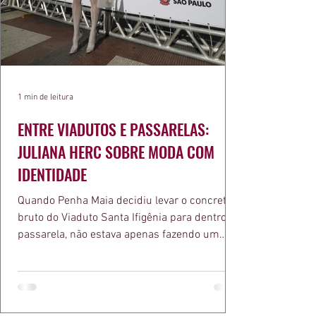
1 min de leitura
ENTRE VIADUTOS E PASSARELAS:
JULIANA HERC SOBRE MODA COM
IDENTIDADE
Quando Penha Maia decidiu levar o concreto
bruto do Viaduto Santa Ifigênia para dentro da
passarela, não estava apenas fazendo um
desfile bonito. Estava provando um ponto que
a apresentadora e influenciadora Juliana Herc
defende há tempos, o de que moda brasileira
ganha força quando carrega raiz. A coleção