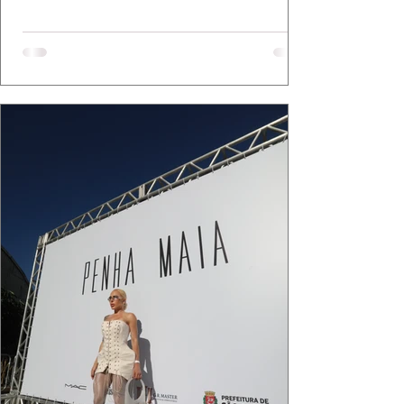
Mazzutti eternizam looks assinados por Carol
Bassi e Chart, o biquíni da Chase Brasil e a
bolsa da Malu Pires, em uma composição que
celebra o verão como estado de espírito. Há
algo de intemporal em vestir o vento e deixar
que ele conduza a cena. Cada dobra do tecido,
cada reflexo dourado da luz sobre a pe