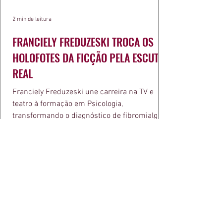
2 min de leitura
FRANCIELY FREDUZESKI TROCA OS
HOLOFOTES DA FICÇÃO PELA ESCUTA
REAL
Franciely Freduzeski une carreira na TV e
teatro à formação em Psicologia,
transformando o diagnóstico de fibromialgia
em propósito e reconhecimento com a
medalha Chiquinha Gonzaga.