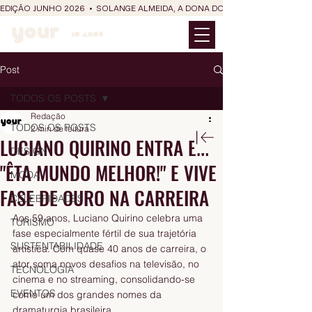
EDIÇÃO JUNHO 2026  •  SOLANGE ALMEIDA, A DONA DO RIT DO SÃO JOÃO
Post
TODOS OS POSTS
Redação
TODOS OS POSTS
2 min de leitura
LUCIANO QUIRINO ENTRA EM
DESIGN
"ÊTA MUNDO MELHOR!" E VIVE
MODA
FASE DE OURO NA CARREIRA
CELEBRIDADES
Aos 59 anos, Luciano Quirino celebra uma 
TURISMO
fase especialmente fértil de sua trajetória 
SUSTENTABILIDADE
artística. Com quase 40 anos de carreira, o 
ator soma novos desafios na televisão, no 
TECNOLOGIA
cinema e no streaming, consolidando-se 
EVENTOS
como um dos grandes nomes da 
dramaturgia brasileira.