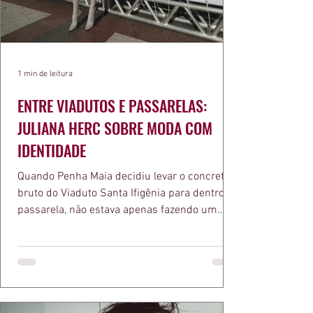
1 min de leitura
ENTRE VIADUTOS E PASSARELAS:
JULIANA HERC SOBRE MODA COM
IDENTIDADE
Quando Penha Maia decidiu levar o concreto
bruto do Viaduto Santa Ifigênia para dentro da
passarela, não estava apenas fazendo um
desfile bonito. Estava provando um ponto que
a apresentadora e influenciadora Juliana Herc
defende há tempos, o de que moda brasileira
ganha força quando carrega raiz. A coleção
"Brutalismo: Corpo Urbano" transformou
estruturas geométricas, volumes marcantes e