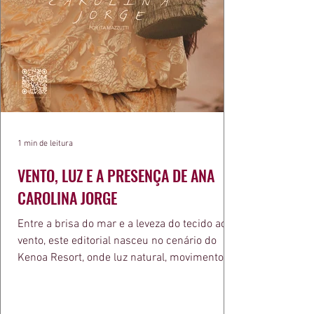
1 min de leitura
VENTO, LUZ E A PRESENÇA DE ANA
CAROLINA JORGE
Entre a brisa do mar e a leveza do tecido ao
vento, este editorial nasceu no cenário do
Kenoa Resort, onde luz natural, movimento e
elegância se encontram. As lentes de Ita
Mazzutti eternizam looks assinados por Carol
Bassi e Chart, o biquíni da Chase Brasil e a