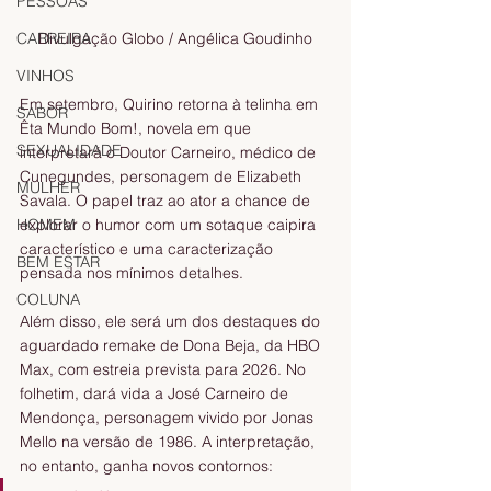
PESSOAS
CARREIRA
Divulgação Globo / Angélica Goudinho
VINHOS
Em setembro, Quirino retorna à telinha em 
SABOR
Êta Mundo Bom!, novela em que 
SEXUALIDADE
interpretará o Doutor Carneiro, médico de 
Cunegundes, personagem de Elizabeth 
MULHER
Savala. O papel traz ao ator a chance de 
HOMEM
explorar o humor com um sotaque caipira 
característico e uma caracterização 
BEM ESTAR
pensada nos mínimos detalhes.
COLUNA
Além disso, ele será um dos destaques do 
aguardado remake de Dona Beja, da HBO 
Max, com estreia prevista para 2026. No 
folhetim, dará vida a José Carneiro de 
Mendonça, personagem vivido por Jonas 
Mello na versão de 1986. A interpretação, 
no entanto, ganha novos contornos: 