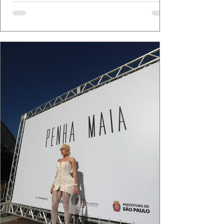
bolsa da Malu Pires, em uma composição que
celebra o verão como estado de espírito. Há
algo de intemporal em vestir o vento e deixar
que ele conduza a cena. Cada dobra do tecido,
cada reflexo dourado da luz sobre a pe