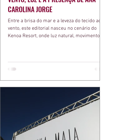
CAROLINA JORGE
Entre a brisa do mar e a leveza do tecido ao
vento, este editorial nasceu no cenário do
Kenoa Resort, onde luz natural, movimento e
elegância se encontram. As lentes de Ita
Mazzutti eternizam looks assinados por Carol
Bassi e Chart, o biquíni da Chase Brasil e a
bolsa da Malu Pires, em uma composição que
celebra o verão como estado de espírito. Há
algo de intemporal em vestir o vento e deixar
que ele conduza a cena. Cada dobra do tecido,
cada reflexo dourado da luz sobre a pe