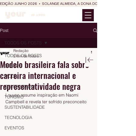
EDIÇÃO JUNHO 2026  •  SOLANGE ALMEIDA, A DONA DO RIT DO SÃO JOÃO
Post
TODOS OS POSTS
Redação
TODOS OS POSTS
2 min de leitura
Modelo brasileira fala sobre
DESIGN
carreira internacional e
MODA
representatividade negra
CELEBRIDADES
Louyse assume inspiração em Naomi 
TURISMO
Campbell e revela ter sofrido preconceito
SUSTENTABILIDADE
TECNOLOGIA
EVENTOS