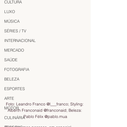
CULTURA
LUXO
MÚSICA
SÉRIES / TV
INTERNACIONAL
MERCADO
SAÚDE
FOTOGRAFIA
BELEZA
ESPORTES
ARTE
Foto: Leandro Franco @l___franco; Styling: 
MOTOR
Alberth Franconaid @franconaid; Beleza: 
Pablo Félix @pablo.mua
CULINÁRIA