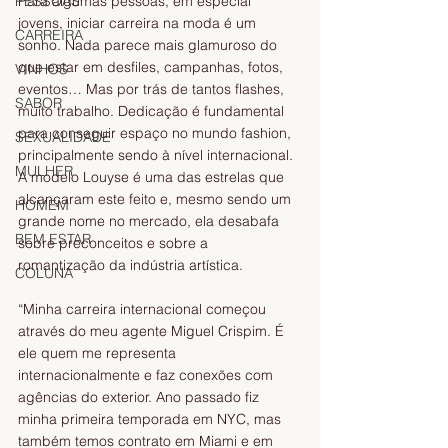
PESSOAS
Para algumas pessoas, em especial 
jovens, iniciar carreira na moda é um 
CARREIRA
sonho. Nada parece mais glamuroso do 
que estar em desfiles, campanhas, fotos, 
VINHOS
eventos… Mas por trás de tantos flashes, 
SABOR
muito trabalho. Dedicação é fundamental 
para conseguir espaço no mundo fashion, 
SEXUALIDADE
principalmente sendo à nível internacional. 
MULHER
A modelo Louyse é uma das estrelas que 
alcançaram este feito e, mesmo sendo um 
HOMEM
grande nome no mercado, ela desabafa 
BEM ESTAR
sobre preconceitos e sobre a 
romantização da indústria artística.
COLUNA
“Minha carreira internacional começou 
através do meu agente Miguel Crispim. É 
ele quem me representa 
internacionalmente e faz conexões com 
agências do exterior. Ano passado fiz 
minha primeira temporada em NYC, mas 
também temos contrato em Miami e em 