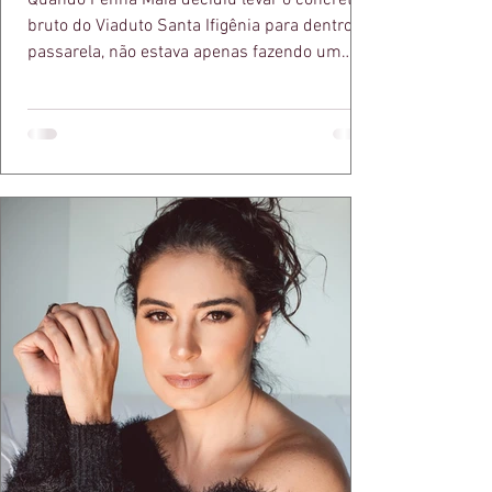
bruto do Viaduto Santa Ifigênia para dentro da
passarela, não estava apenas fazendo um
desfile bonito. Estava provando um ponto que
a apresentadora e influenciadora Juliana Herc
defende há tempos, o de que moda brasileira
ganha força quando carrega raiz. A coleção
"Brutalismo: Corpo Urbano" transformou
estruturas geométricas, volumes marcantes e
aquele concreto aparente típico da
arquitetura paulistana em peças de vestir, um
exercíci