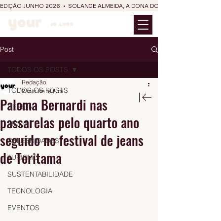
EDIÇÃO JUNHO 2026  •  SOLANGE ALMEIDA, A DONA DO RIT DO SÃO JOÃO
Post
TODOS OS POSTS
Redação
TODOS OS POSTS
2 min de leitura
Paloma Bernardi nas
DESIGN
passarelas pelo quarto ano
MODA
seguido no festival de jeans
CELEBRIDADES
de Toritama
TURISMO
SUSTENTABILIDADE
TECNOLOGIA
EVENTOS