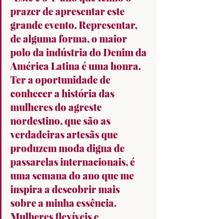
prazer de apresentar este 
grande evento. Representar, 
de alguma forma, o maior 
polo da indústria do Denim da 
América Latina é uma honra. 
Ter a oportunidade de 
conhecer a história das 
mulheres do agreste 
nordestino, que são as 
verdadeiras artesãs que 
produzem moda digna de 
passarelas internacionais, é 
uma semana do ano que me 
inspira a descobrir mais 
sobre a minha essência. 
Mulheres flexíveis e 