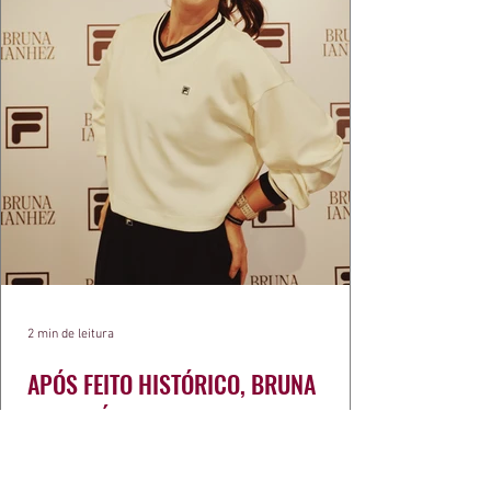
2 min de leitura
APÓS FEITO HISTÓRICO, BRUNA
IANHEZ É ANUNCIADA PELA FILA
Bruna Ianhez é anunciada como nova
embaixadora global da FILA após concluir a