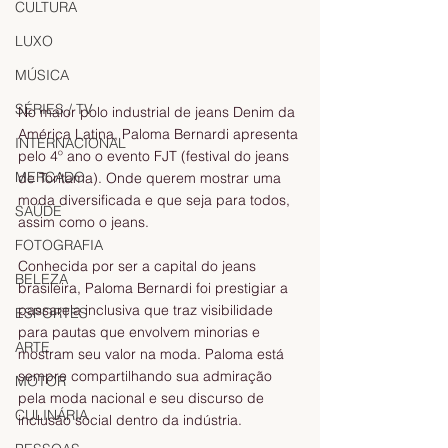
CULTURA
LUXO
MÚSICA
SÉRIES / TV
No maior polo industrial de jeans Denim da 
América Latina, Paloma Bernardi apresenta 
INTERNACIONAL
pelo 4º ano o evento FJT (festival do jeans 
MERCADO
de Toritama). Onde querem mostrar uma 
moda diversificada e que seja para todos, 
SAÚDE
assim como o jeans.  
FOTOGRAFIA
Conhecida por ser a capital do jeans 
BELEZA
brasileira, Paloma Bernardi foi prestigiar a 
passarela inclusiva que traz visibilidade 
ESPORTES
para pautas que envolvem minorias e 
ARTE
mostram seu valor na moda. Paloma está 
sempre compartilhando sua admiração 
MOTOR
pela moda nacional e seu discurso de 
CULINÁRIA
inclusão social dentro da indústria. 