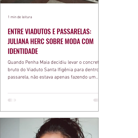
1 min de leitura
ENTRE VIADUTOS E PASSARELAS:
JULIANA HERC SOBRE MODA COM
IDENTIDADE
Quando Penha Maia decidiu levar o concreto
bruto do Viaduto Santa Ifigênia para dentro da
passarela, não estava apenas fazendo um
desfile bonito. Estava provando um ponto que
a apresentadora e influenciadora Juliana Herc
defende há tempos, o de que moda brasileira
ganha força quando carrega raiz. A coleção
"Brutalismo: Corpo Urbano" transformou
estruturas geométricas, volumes marcantes e
aquele concreto aparente típico da
arquitetura paulistana em peças de vestir, um