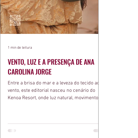
1 min de leitura
VENTO, LUZ E A PRESENÇA DE ANA
CAROLINA JORGE
Entre a brisa do mar e a leveza do tecido ao
vento, este editorial nasceu no cenário do
Kenoa Resort, onde luz natural, movimento e
elegância se encontram. As lentes de Ita
Mazzutti eternizam looks assinados por Carol
Bassi e Chart, o biquíni da Chase Brasil e a
bolsa da Malu Pires, em uma composição que
celebra o verão como estado de espírito. Há