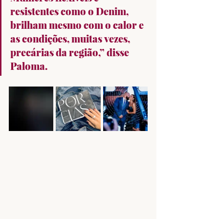
resistentes como o Denim, 
brilham mesmo com o calor e  
as condições, muitas vezes, 
precárias da região,” disse 
Paloma.