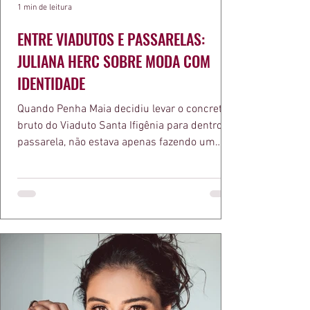
1 min de leitura
ENTRE VIADUTOS E PASSARELAS:
JULIANA HERC SOBRE MODA COM
IDENTIDADE
Quando Penha Maia decidiu levar o concreto
bruto do Viaduto Santa Ifigênia para dentro da
passarela, não estava apenas fazendo um
desfile bonito. Estava provando um ponto que
a apresentadora e influenciadora Juliana Herc
defende há tempos, o de que moda brasileira
ganha força quando carrega raiz. A coleção
"Brutalismo: Corpo Urbano" transformou
estruturas geométricas, volumes marcantes e
aquele concreto aparente típico da
arquitetura paulistana em peças de vestir, um
exercíci