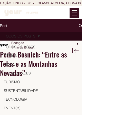
EDIÇÃO JUNHO 2026  •  SOLANGE ALMEIDA, A DONA DO RIT DO SÃO JOÃO
Post
TODOS OS POSTS
Redação
TODOS OS POSTS
1 min de leitura
Pedro Bosnich: “Entre as
DESIGN
Telas e as Montanhas
MODA
Nevadas”
CELEBRIDADES
TURISMO
SUSTENTABILIDADE
TECNOLOGIA
EVENTOS