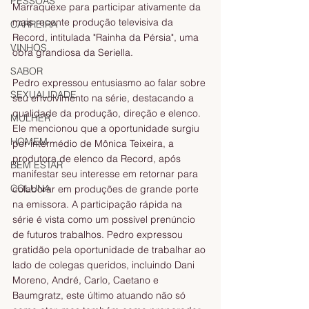
PESSOAS
Marraquexe para participar ativamente da 
mais recente produção televisiva da 
CARREIRA
Record, intitulada "Rainha da Pérsia", uma 
VINHOS
obra grandiosa da Seriella.
SABOR
Pedro expressou entusiasmo ao falar sobre 
SEXUALIDADE
seu envolvimento na série, destacando a 
qualidade da produção, direção e elenco. 
MULHER
Ele mencionou que a oportunidade surgiu 
HOMEM
por intermédio de Mônica Teixeira, a 
produtora de elenco da Record, após 
BEM ESTAR
manifestar seu interesse em retornar para 
COLUNA
colaborar em produções de grande porte 
na emissora. A participação rápida na 
série é vista como um possível prenúncio 
de futuros trabalhos. Pedro expressou 
gratidão pela oportunidade de trabalhar ao 
lado de colegas queridos, incluindo Dani 
Moreno, André, Carlo, Caetano e 
Baumgratz, este último atuando não só 