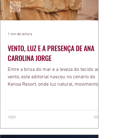
1 min de leitura
VENTO, LUZ E A PRESENÇA DE ANA
CAROLINA JORGE
Entre a brisa do mar e a leveza do tecido ao
vento, este editorial nasceu no cenário do
Kenoa Resort, onde luz natural, movimento e
elegância se encontram. As lentes de Ita
Mazzutti eternizam looks assinados por Carol
Bassi e Chart, o biquíni da Chase Brasil e a
bolsa da Malu Pires, em uma composição que
celebra o verão como estado de espírito. Há
algo de intemporal em vestir o vento e deixar
que ele conduza a cena. Cada dobra do tecido,