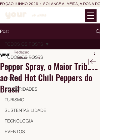
EDIÇÃO JUNHO 2026  •  SOLANGE ALMEIDA, A DONA DO RIT DO SÃO JOÃO
Post
TODOS OS POSTS
Redação
TODOS OS POSTS
1 min de leitura
Pepper Spray, o Maior Tributo
DESIGN
ao Red Hot Chili Peppers do
MODA
Brasil
CELEBRIDADES
TURISMO
SUSTENTABILIDADE
TECNOLOGIA
EVENTOS