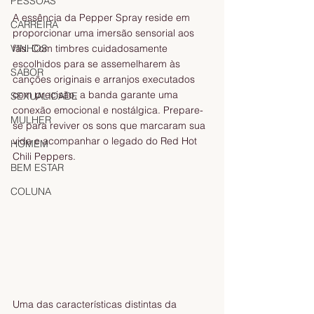
PESSOAS
A essência da Pepper Spray reside em 
CARREIRA
proporcionar uma imersão sensorial aos 
fãs. Com timbres cuidadosamente 
VINHOS
escolhidos para se assemelharem às 
SABOR
canções originais e arranjos executados 
com precisão, a banda garante uma 
SEXUALIDADE
conexão emocional e nostálgica. Prepare-
MULHER
se para reviver os sons que marcaram sua 
vida e acompanhar o legado do Red Hot 
HOMEM
Chili Peppers.
BEM ESTAR
COLUNA
Uma das características distintas da 