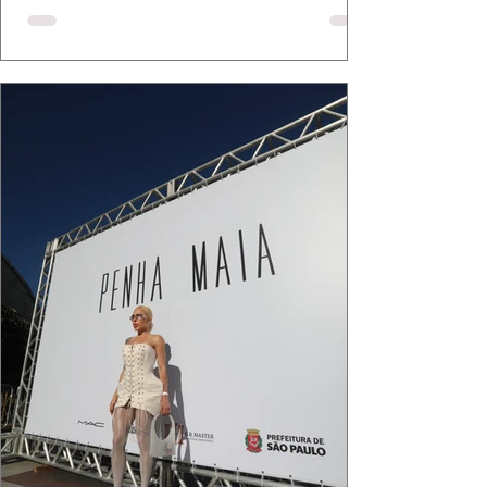
bolsa da Malu Pires, em uma composição que
celebra o verão como estado de espírito. Há
algo de intemporal em vestir o vento e deixar
que ele conduza a cena. Cada dobra do tecido,
cada reflexo dourado da luz sobre a pe