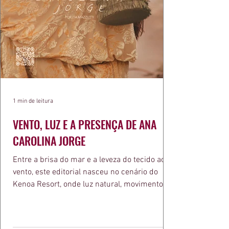
1 min de leitura
VENTO, LUZ E A PRESENÇA DE ANA
CAROLINA JORGE
Entre a brisa do mar e a leveza do tecido ao
vento, este editorial nasceu no cenário do
Kenoa Resort, onde luz natural, movimento e
elegância se encontram. As lentes de Ita
Mazzutti eternizam looks assinados por Carol
Bassi e Chart, o biquíni da Chase Brasil e a