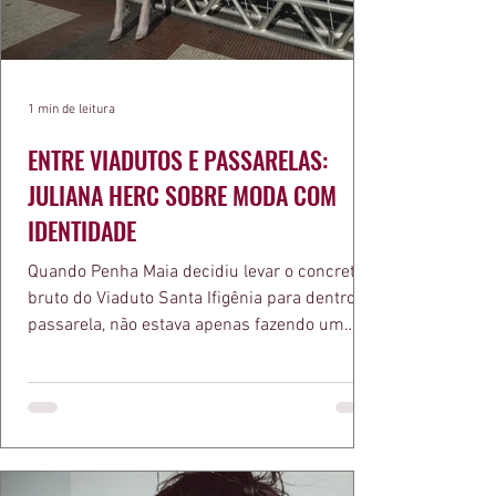
1 min de leitura
ENTRE VIADUTOS E PASSARELAS:
JULIANA HERC SOBRE MODA COM
IDENTIDADE
Quando Penha Maia decidiu levar o concreto
bruto do Viaduto Santa Ifigênia para dentro da
passarela, não estava apenas fazendo um
desfile bonito. Estava provando um ponto que
a apresentadora e influenciadora Juliana Herc
defende há tempos, o de que moda brasileira
ganha força quando carrega raiz. A coleção
"Brutalismo: Corpo Urbano" transformou
estruturas geométricas, volumes marcantes e