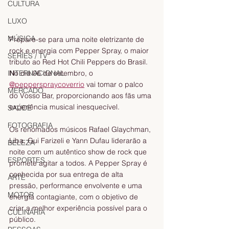
CULTURA
LUXO
MÚSICA
Prepare-se para uma noite eletrizante de 
rock e energia com Pepper Spray, o maior 
SÉRIES / TV
tributo ao Red Hot Chili Peppers do Brasil. 
No dia 06 de setembro, o 
INTERNACIONAL
@pepperspraycoverrio
 vai tomar o palco 
MERCADO
do Vosso Bar, proporcionando aos fãs uma 
experiência musical inesquecível.
SAÚDE
FOTOGRAFIA
Os renomados músicos Rafael Glaychman, 
Liba, Gui Farizeli e Yann Dufau liderarão a 
BELEZA
noite com um autêntico show de rock que 
ESPORTES
promete agitar a todos. A Pepper Spray é 
conhecida por sua entrega de alta 
ARTE
pressão, performance envolvente e uma 
MOTOR
energia contagiante, com o objetivo de 
criar a melhor experiência possível para o 
CULINÁRIA
público.