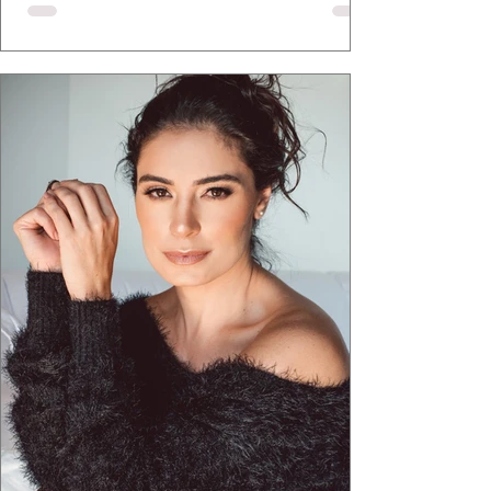
defende há tempos, o de que moda brasileira
ganha força quando carrega raiz. A coleção
"Brutalismo: Corpo Urbano" transformou
estruturas geométricas, volumes marcantes e
aquele concreto aparente típico da
arquitetura paulistana em peças de vestir, um
exercíci