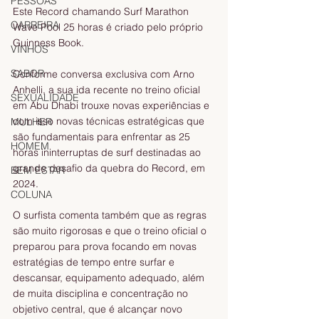
PESSOAS
Este Record chamando Surf Marathon 
CARREIRA
Wave Pool 25 horas é criado pelo próprio 
Guinness Book.
VINHOS
SABOR
Conforme conversa exclusiva com Arno 
Anhelli, a sua ida recente no treino oficial 
SEXUALIDADE
em Abu Dhabi trouxe novas experiências e 
com isso novas técnicas estratégicas que 
MULHER
são fundamentais para enfrentar as 25 
HOMEM
horas ininterruptas de surf destinadas ao 
grande desafio da quebra do Record, em 
BEM ESTAR
2024.
COLUNA
O surfista comenta também que as regras 
são muito rigorosas e que o treino oficial o 
preparou para prova focando em novas 
estratégias de tempo entre surfar e 
descansar, equipamento adequado, além 
de muita disciplina e concentração no 
objetivo central, que é alcançar novo 