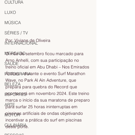
CULTURA
LUXO
MÚSICA
SÉRIES / TV
Por: Viviane de Oliveira
INTERNACIONAL
MERCADO
O mês de setembro ficou marcado para 
Arno Anhelli, com sua participação no 
SAÚDE
treino oficial em Abu Dhabi – Nos Emirados 
Árabes – durante o evento Surf Marathon 
FOTOGRAFIA
Wave, no Park Al Ain Adventure, que 
BELEZA
prepara para quebra do Record que 
acontecerá em novembro 2024. Este treino 
ESPORTES
marca o início da sua maratona de preparo 
ARTE
para surfar 25 horas ininterruptas em 
piscinas artificiais de ondas objetivando 
MOTOR
incentivar a prática do surf em piscinas 
CULINÁRIA
deste porte.