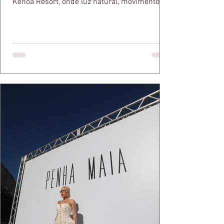
Kenoa Resort, onde luz natural, movimento e
elegância se encontram. As lentes de Ita
Mazzutti eternizam looks assinados por Carol
Bassi e Chart, o biquíni da Chase Brasil e a
bolsa da Malu Pires, em uma composição que
celebra o verão como estado de espírito. Há
algo de intemporal em vestir o vento e deixar
que ele conduza a cena. Cada dobra do tecido,
cada reflexo dourado da luz sobre a pe