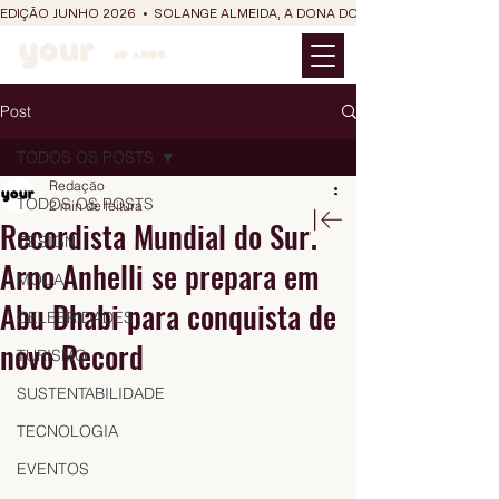
EDIÇÃO JUNHO 2026  •  SOLANGE ALMEIDA, A DONA DO RIT DO SÃO JOÃO
Post
TODOS OS POSTS
Redação
TODOS OS POSTS
2 min de leitura
Recordista Mundial do Surf
DESIGN
Arno Anhelli se prepara em
MODA
Abu Dhabi para conquista de
CELEBRIDADES
novo Record
TURISMO
SUSTENTABILIDADE
TECNOLOGIA
EVENTOS