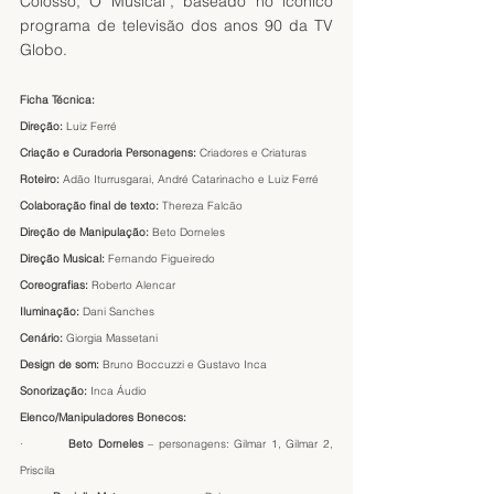
Colosso, O Musical", baseado no icônico 
programa de televisão dos anos 90 da TV 
Globo.
Ficha Técnica:
Direção: 
Luiz Ferré
Criação e Curadoria Personagens:
 Criadores e Criaturas 
Roteiro: 
Adão Iturrusgarai, André Catarinacho e Luiz Ferré 
Colaboração final de texto:
 Thereza Falcão
Direção de Manipulação:
 Beto Dorneles 
Direção Musical: 
Fernando Figueiredo
Coreografias: 
Roberto Alencar
Iluminação: 
Dani Sanches
Cenário: 
Giorgia Massetani
Design de som: 
Bruno Boccuzzi e Gustavo Inca
Sonorização: 
Inca Áudio
Elenco/Manipuladores Bonecos:
·         
Beto Dorneles
 – personagens: Gilmar 1, Gilmar 2, 
Priscila