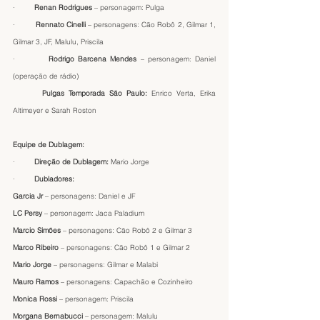
·         
Renan Rodrigues 
– personagem: Pulga
·         
Rennato Cinelli
 – personagens: Cão Robô 2, Gilmar 1, 
Gilmar 3, JF, Malulu, Priscila
·         
Rodrigo Barcena Mendes
 – personagem: Daniel 
(operação de rádio)
       Pulgas Temporada São Paulo: 
Enrico Verta, Erika 
Altimeyer e Sarah Roston
Equipe de Dublagem: 
·         
Direção de Dublagem: 
Mario Jorge
·         
Dubladores:
Garcia Jr 
– personagens: Daniel e JF
LC Persy 
– personagem: Jaca Paladium
Marcio Simões 
– personagens: Cão Robô 2 e Gilmar 3  
Marco Ribeiro 
– personagens: Cão Robô 1 e Gilmar 2
Mario Jorge 
– personagens: Gilmar e Malabi
Mauro Ramos 
– personagens: Capachão e Cozinheiro
Monica Rossi 
– personagem: Priscila
Morgana Bernabucci
 – personagem: Malulu