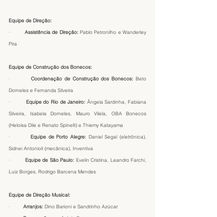
Equipe de Direção:
·         
Assistência de Direção: 
Pablo Petronilho e Wanderley 
Pira
Equipe de Construção dos Bonecos:
·         
Coordenação de Construção dos Bonecos:
 Beto 
Dorneles e Fernanda Silveira
·         
Equipe do Rio de Janeiro:
 Ângela Sardinha, Fabiana 
Silveira, Isabela Dorneles, Mauro Vilela, OBA Bonecos 
(Heloísa Dile e Renato Spinelli) e Thiemy Katayama
·         
Equipe de Porto Alegre:
 Daniel Segal (eletrônica), 
Sidnei Antonioli (mecânica), Inventiva
·         
Equipe de São Paulo:
 Evelin Cristina, Leandro Farchi, 
Luiz Borges, Rodrigo Barcena Mendes
Equipe de Direção Musical:
·         
Arranjos: 
Dino Barioni e Sandrinho Azúcar