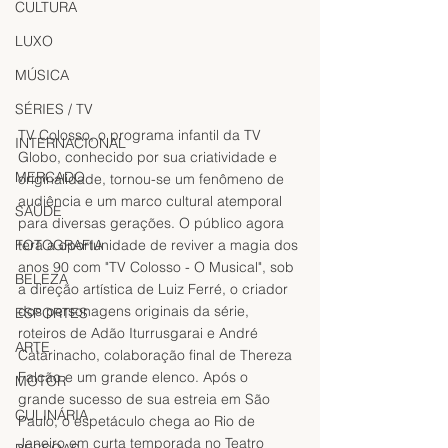
CULTURA
LUXO
MÚSICA
SÉRIES / TV
TV Colosso, o programa infantil da TV 
INTERNACIONAL
Globo, conhecido por sua criatividade e 
MERCADO
originalidade, tornou-se um fenômeno de 
audiência e um marco cultural atemporal 
SAÚDE
para diversas gerações. O público agora 
terá a oportunidade de reviver a magia dos 
FOTOGRAFIA
anos 90 com "TV Colosso - O Musical", sob 
BELEZA
a direção artística de Luiz Ferré, o criador 
dos personagens originais da série, 
ESPORTES
roteiros de Adão Iturrusgarai e André 
ARTE
Catarinacho, colaboração final de Thereza 
Falcão e um grande elenco. Após o 
MOTOR
grande sucesso de sua estreia em São 
CULINÁRIA
Paulo, o espetáculo chega ao Rio de 
Janeiro em curta temporada no Teatro 