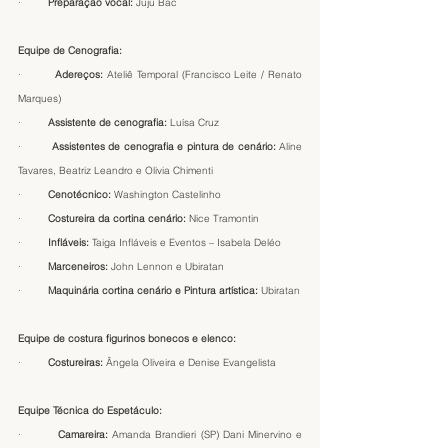
·         
Preparação vocal: 
Juju Bac
Equipe de Cenografia:
·         
Adereços:
 Ateliê Temporal (Francisco Leite / Renato 
Marques)
·         
Assistente de cenografia: 
Luísa Cruz
·         
Assistentes de cenografia e pintura de cenário: 
Aline 
Tavares, Beatriz Leandro e Olivia Chimenti 
·         
Cenotécnico: 
Washington Castelinho
·         
Costureira da cortina cenário:
 Nice Tramontin 
·         
Infláveis: 
Taiga Infláveis e Eventos – Isabela Deléo
·         
Marceneiros:
 John Lennon e Ubiratan
·         
Maquinária cortina cenário e Pintura artística: 
Ubiratan
Equipe de costura figurinos bonecos e elenco:
·         
Costureiras: 
Ângela Oliveira e Denise Evangelista
Equipe Técnica do Espetáculo:
·         
Camareira:
 Amanda Brandieri (SP) Dani Minervino e 