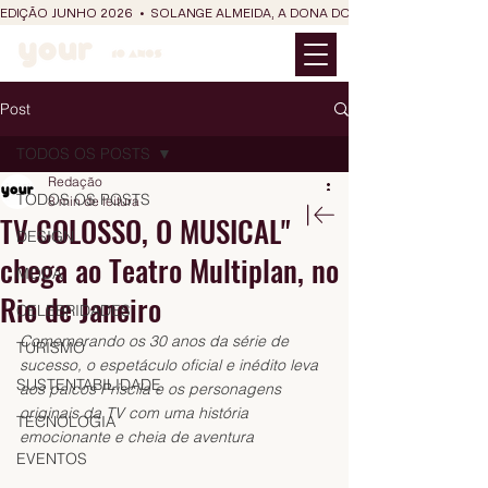
EDIÇÃO JUNHO 2026  •  SOLANGE ALMEIDA, A DONA DO RIT DO SÃO JOÃO
Post
TODOS OS POSTS
Redação
TODOS OS POSTS
8 min de leitura
TV COLOSSO, O MUSICAL"
DESIGN
chega ao Teatro Multiplan, no
MODA
Rio de Janeiro
CELEBRIDADES
Comemorando os 30 anos da série de 
TURISMO
sucesso, o espetáculo oficial e inédito leva 
SUSTENTABILIDADE
aos palcos Priscila e os personagens 
originais da TV com uma história 
TECNOLOGIA
emocionante e cheia de aventura
EVENTOS