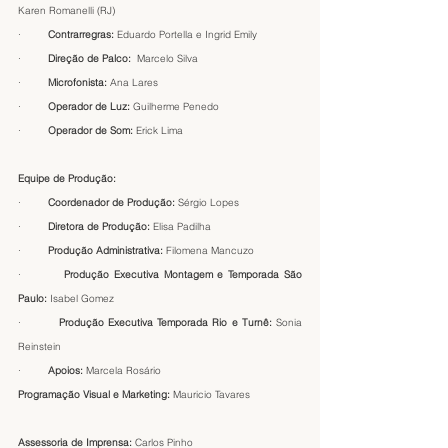
Karen Romanelli (RJ)
·         
Contrarregras:
 Eduardo Portella e Ingrid Emily
·         
Direção de Palco:
  Marcelo Silva
·         
Microfonista:
 Ana Lares
·         
Operador de Luz:
 Guilherme Penedo
·         
Operador de Som:
 Erick Lima
Equipe de Produção:
·         
Coordenador de Produção: 
Sérgio Lopes
·         
Diretora de Produção: 
Elisa Padilha
·         
Produção Administrativa:
 Filomena Mancuzo
·         
Produção Executiva Montagem e Temporada São 
Paulo:
 Isabel Gomez
·         
Produção Executiva Temporada Rio e Turnê: 
Sonia 
Reinstein
·         
Apoios:
 Marcela Rosário
Programação Visual e Marketing: 
Mauricio Tavares
Assessoria de Imprensa: 
Carlos Pinho