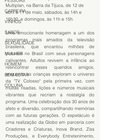
PESSOAS
Multiplan, na Barra da Tijuca, de 12 de 
CARREIRA
abril a 11 de maio, sábados, às 14h e 
16h30, e domingos, às 11h e 15h.
VINHOS
SABOR
Uma emocionante homenagem a um dos 
programas mais amados da televisão 
SEXUALIDADE
brasileira, que encantou milhões de 
pessoas no Brasil com seus personagens 
MULHER
cativantes. Adultos revivem a infância ao 
HOMEM
reencontrar esses queridos amigos, 
enquanto as crianças exploram o universo 
BEM ESTAR
da "TV Colosso" pela primeira vez, com 
COLUNA
muitas risadas, lições e números musicais 
vibrantes que recriam a nostalgia do 
programa. Uma celebração dos 30 anos de 
afeto e diversão, compartilhando memórias 
com as futuras gerações. O espetáculo é 
uma realização da Globo em parceria com 
Criadores e Criaturas, Inova Brand, Ziss 
Produções, e Everybody Entretenimento, 