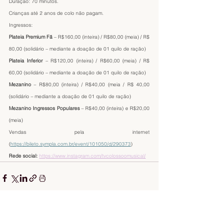
Duração: 70 minutos.
Crianças até 2 anos de colo não pagam.
Ingressos:
Plateia Premium Fã
 – R$160,00 (inteira) / R$80,00 (meia) / R$ 
80,00 (solidário – mediante a doação de 01 quilo de ração)
Plateia Inferior 
– R$120,00 (inteira) / R$60,00 (meia) / R$ 
60,00 (solidário – mediante a doação de 01 quilo de ração)
Mezanino 
– R$80,00 (inteira) / R$40,00 (meia / R$ 40,00 
(solidário – mediante a doação de 01 quilo de ração)
Mezanino Ingressos Populares
 – R$40,00 (inteira) e R$20,00 
(meia) 
Vendas pela internet 
(
https://bileto.sympla.com.br/event/101050/d/290373
)
Rede social:
https://www.instagram.com/tvcolossoomusical/