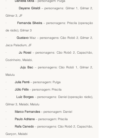
·         
Daniella Mota 
– personagem: Pulga
·         
Dayane Giraldi
 – personagens: Gilmar 1, Gilmar 2, 
Gilmar 3, JF
·         
Fernanda Silveira
 – personagens: Priscila (operação 
de rádio), Gilmar 3
·         
Gustavo 
Waz – personagens: Cão Robô 2, Gilmar 2, 
Jaca Paladium, JF
·         
Ju Rossi
 – personagens: Cão Robô 2, Capachão, 
Cozinheiro, Malabi, 
·         
Juju Bac
 – personagens: Cão Robô 1, Gilmar 2, 
Malulu
·         
Julia Perré 
– personagem: Pulga
·         
Júlio Félix
 – personagem: Priscila
·         
Luiz Borges
 – personagens: Daniel (operação rádio), 
Gilmar 3, Malabi, Malulu
·         
Marco Fernandes
 – personagem: Daniel
·         
Paulo Adriane
 – personagem: Priscila
·         
Rafa Canedo
 – personagens: Cão Robô 2, Capachão, 
Garçon, Malabi