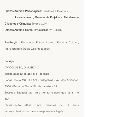
Direitos Autorais Personagens: 
Criadores e Criaturas
·         
Licenciamento, Gerente de Projetos e Atendimento 
Criadores e Criaturas: 
Silvana Cury
Direitos Autorais Marca TV Colosso:
 TV GLOBO
Realização: 
Everybody Entretenimento, Feirinha Cultural, 
Inova Brand e Studio Ziss Produções
Serviço:
"TV COLOSSO, O MUSICAL"
Temporada: 12 de abril a 11 de maio
Local: Teatro MULTIPLAN – VillageMall - Av. das Américas, 
3900 - Barra da Tijuca, Rio de Janeiro – RJ
Sessões: Sábados, às 14h e 16h30, e domingos, às 11h e 
15h
Classificação etária: Livre, menores de 12 anos 
acompanhados dos pais ou responsáveis legais.