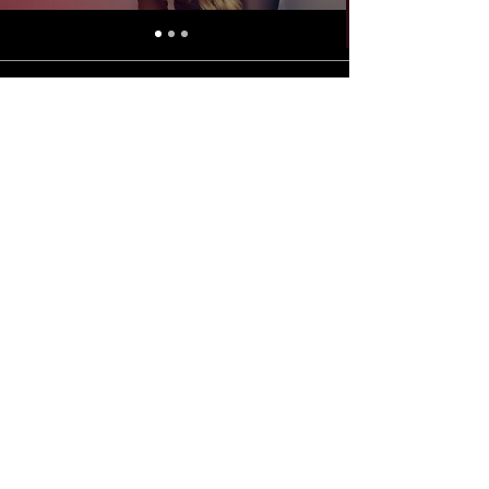
Made in Brazil for the world
+
55 33 999903-2902
relacionamento@yourmagazine.com.br