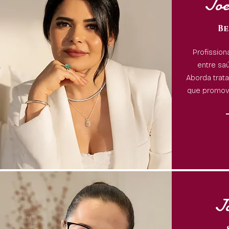
Joe
Be
Profission
entre saú
Aborda trat
que promov
Jo