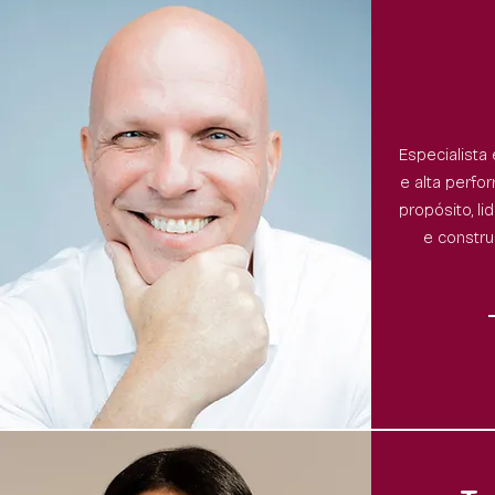
Especialist
e alta perfo
propósito, li
e constru