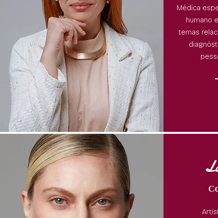
Médica espe
humano e
temas relac
diagnóst
pess
L
C
Arti