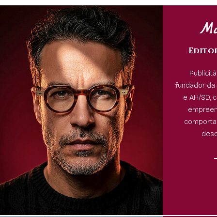
Mü
Edito
Publicitá
fundador da 
e AH/SD, c
empreen
comportam
dese