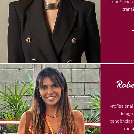
tendências,
trans
Robe
Profissional
design 
tendências,
trans