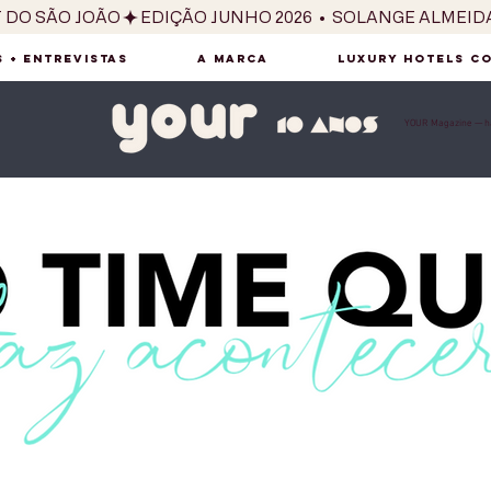
T DO SÃO JOÃO
 + ENTREVISTAS
A MARCA
LUXURY HOTELS C
YOUR Magazine — há