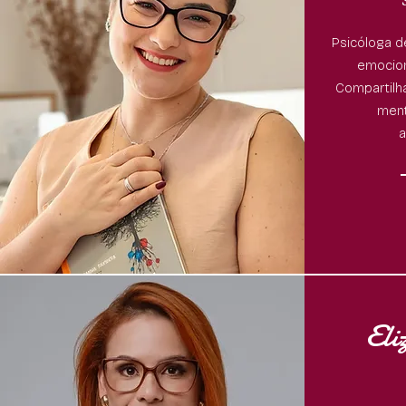
Psicóloga 
emocion
Compartilha
ment
a
Eli