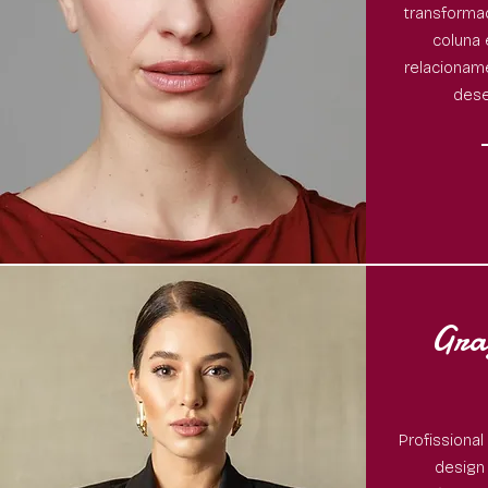
transforma
coluna
relacioname
dese
Gra
Profissional
design 