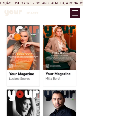
EDIÇÃO JUNHO 2026  •  SOLANGE ALMEIDA, A DONA DO RIT DO SÃO JOÃO