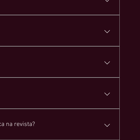
70-1632 EDUARDO MURARI+55 11 99734-0571EVERTON
NEW YORK, 10019, EUA Escritório no Brasil: R.
306, CENTRO, CARATINGA, MG, 35300-238 Observação:
 código de rastreio.
a na revista?