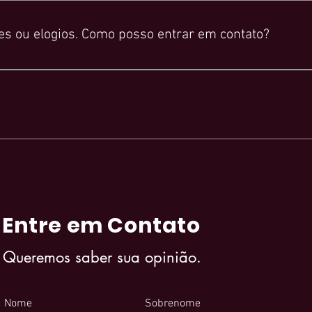
ra mais informações. Após baixar o mídia kit, entre em contato
es ou elogios. Como posso entrar em contato?
es ou elogios, por favor, preencha o formulário em nosso site e 
Entre em Contato
Queremos saber sua opinião.
Nome
Sobrenome