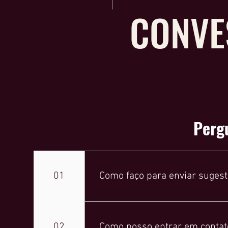
CONVE
Perg
01
Como faço para enviar sugest
Para enviar sugestões de pautas, po
02
Como posso entrar em contato