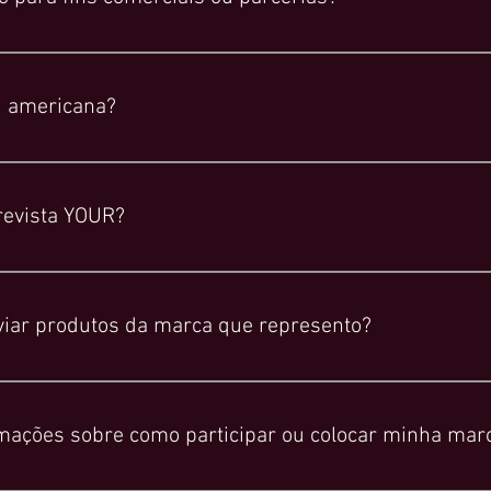
as, você pode nos contatar por:EDILAINE MARCOS: +55 35 997
CASTRO+55 11 98684-1734
ou americana?
mos endereços tanto no Brasil quanto nos EUA.
 revista YOUR?
s em: Escritório em Nova York City: 1740 BROADWAY, 15TH FLOOR, 
06, CENTRO, CARATINGA, MG, 35300-238
viar produtos da marca que represento?
osso escritório no Brasil: R. JOÃO DA SILVA ARAÚJO, 8 - SALA 
, nos notifique por e-mail (muller@yourmagazine.com.br) e inclua o
ações sobre como participar ou colocar minha marc