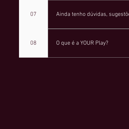
Você pode baixar nosso mídia kit pa
07
Ainda tenho dúvidas, sugestõ
Se você ainda tiver dúvidas, sugestõ
08
O que é a YOUR Play?