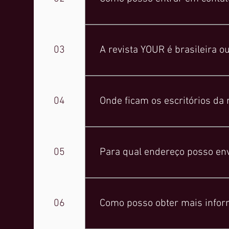
Para contato comercial e parceri
SOARES+55 12 98123-5911LAURA 
03
A revista YOUR é brasileira 
A revista YOUR é brasileira, mas te
04
Onde ficam os escritórios da
Nossos escritórios estão localizado
JOÃO DA SILVA ARAÚJO, 8 - SALA 3
05
Para qual endereço posso en
Você pode enviar produtos para o n
Se for enviar via Correios, por favor
06
Como posso obter mais inform