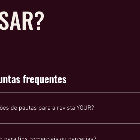
SAR?
untas frequentes
ões de pautas para a revista YOUR?
r favor, envie um e-mail para muller@yourmagazine.com.br.
 para fins comerciais ou parcerias?