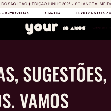
T DO SÃO JOÃO
 + ENTREVISTAS
A MARCA
LUXURY HOTELS C
YOUR Magazine — há
AS, SUGESTÕES,
OS. VAMOS