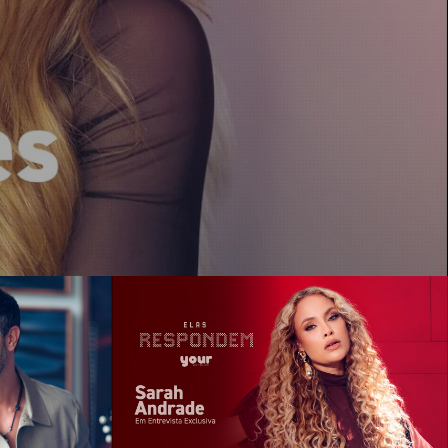
TIDORES DO
Sarah Andrade: método, substância e
Entrevista
a carreira que ninguém viu antes do
R
BBB
deo
Reproduzir vídeo