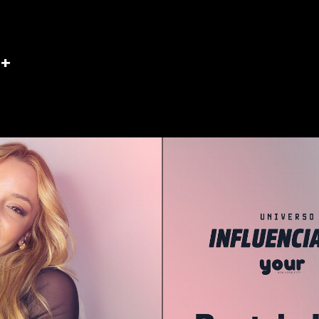
siastas, celebrando a diversidade
de encontro global para artistas, 
inovação artística. Não perca esse encontro incrível entre criatividade, paixão e histórias inspiradoras! 🌎
🎨 📽️ Ficha Técnica: Entrevistadora: Aline Muniz Entrevistado: Randolpho Lamonier Agenciamento: Hebert
Mota Roteiro: Rogéria Viana Captação de imagem: Visual Schumacher Edição: Randy Vieira Produção de
 +
Base: Jacqueline Barboza