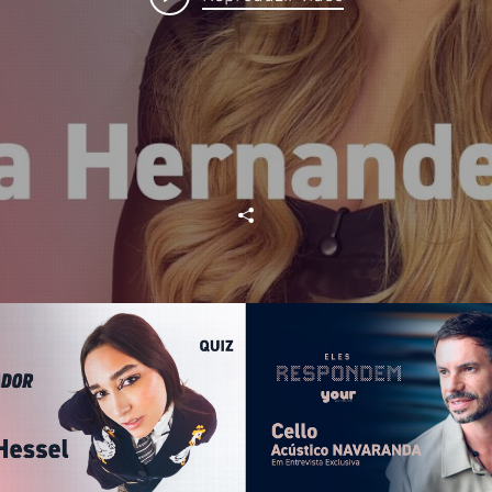
: Ela chegou na YOUR e já
CELLO REVELA OS BAS
virou o jogo. ✨
ACÚSTICO NAVARANDA | 
Exclusiva YOU
Reproduzir vídeo
Reproduzir ví