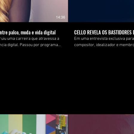
14:36
tre palco, moda e vida digital
CELLO REVELA OS BASTIDORES D
uiu uma carreira que atravessa a
Em uma entrevista exclusiva para
ncia digital. Passou por programas
compositor, idealizador e membr
dores e hoje equilibra a vida
engajamento da atualidade. Ao longo da conversa, o artista fala sobre os desafios de construir uma
comunidade fiel, a importância da 
endizados de mais de uma década
NAVARANDA e os próximos passos 
moda e estilo pessoal e o que, na
música e da conexão humana. Mais do que um projeto musical, o Acústico NAVARANDA se consolidou como
ar. Também revela quais são os
uma experiência capaz de unir dif
marcantes e de uma comunicação genuína com o público. Ass
Cello transformou um conceito a
brasileiro. Acompanhe a YOUR também no Instagram: @yourmag.nyc #Cello #AcusticoNAVARANDA
#YOURMagazine #Entrevista #Musi
#Entretenimento