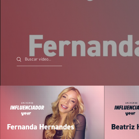
Search videos
11 anos ao lado de Leonardo: os
Bea Hessel
bastidores de Fernanda Hernandes
entre palco, moda e vida digital
Reproduzir vídeo