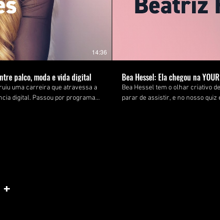
14:36
tre palco, moda e vida digital
Bea Hessel: Ela chegou na YOUR 
uiu uma carreira que atravessa a
Bea Hessel tem o olhar criativo 
ncia digital. Passou por programas
parar de assistir, e no nosso quiz
dores e hoje equilibra a vida
Gen Z de verdade: em processo d
gente. A nova IT GIRL já tem endereço. E o endereço é a sua timeline. 📲 🔗 Acesse yourmagazine.com.br
endizados de mais de uma década
#YOURMagazine #BeaHessel #ITGi
moda e estilo pessoal e o que, na
ar. Também revela quais são os
 +