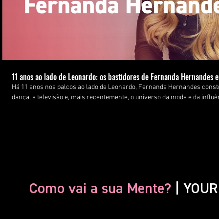
11 anos ao lado de Leonardo: os bastidores de Fernanda Hernandes en
Há 11 anos nos palcos ao lado de Leonardo, Fernanda Hernandes constr
dança, a televisão e, mais recentemente, o universo da moda e da influê
como Domingão do Faustão e Hora do Faro, acumulou quase 800 mil segui
pública com uma rotina de bastidores que poucos conhecem. Nesta entrevista exclusiva para a YOUR,
Fernanda fala sobre os momentos que moldaram sua trajetória, os apr
ao lado de um dos maiores nomes da música sertaneja, sua relação com 
visão dela, faz uma parceria entre marca e criadora realmente funcion
próximos sonhos, dentro e fora dos palcos. Assista à entrevista completa e conheça a Fernanda por trás
das câmeras. 📍 YOUR Magazine #YOURMagazine #FernandaHernandes #Entrevista #Bastidores
#ModaEDança
Como vai a sua Mente?
| YOUR