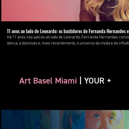
11 anos ao lado de Leonardo: os bastidores de Fernanda Hernandes en
Há 11 anos nos palcos ao lado de Leonardo, Fernanda Hernandes constr
dança, a televisão e, mais recentemente, o universo da moda e da influê
como Domingão do Faustão e Hora do Faro, acumulou quase 800 mil segui
pública com uma rotina de bastidores que poucos conhecem. Nesta entrevista exclusiva para a YOUR,
Fernanda fala sobre os momentos que moldaram sua trajetória, os apr
ao lado de um dos maiores nomes da música sertaneja, sua relação com 
visão dela, faz uma parceria entre marca e criadora realmente funcion
Art Basel Miami
| YOUR +
próximos sonhos, dentro e fora dos palcos. Assista à entrevista completa e conheça a Fernanda por trás
das câmeras. 📍 YOUR Magazine #YOURMagazine #FernandaHernandes #Entrevista #Bastidores
#ModaEDança