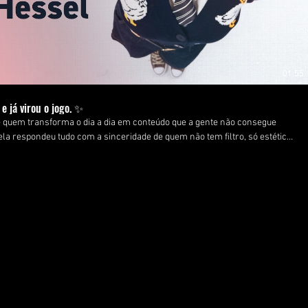
01:55
e já virou o jogo. ✨
de quem transforma o dia a dia em conteúdo que a gente não consegue
 ela respondeu tudo com a sinceridade de quem não tem filtro, só estética.
e autodescoberta e sem medo de compartilhar cada parte disso com a
rl #GenZ #Quiz