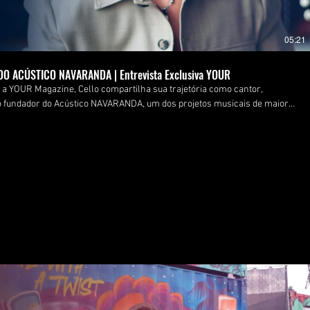
05:21
O ACÚSTICO NAVARANDA | Entrevista Exclusiva YOUR
 a YOUR Magazine, Cello compartilha sua trajetória como cantor,
o fundador do Acústico NAVARANDA, um dos projetos musicais de maior
autenticidade no cenário musical, o processo criativo por trás do
de uma iniciativa que conquistou milhares de pessoas por meio da
erentes gerações, estilos e histórias através de interpretações
ista à entrevista completa e descubra como
utoral em um dos fenômenos de engajamento do mercado musical
caBrasileira #NAVARANDA #Podcast #ArtistaBrasileiro #Cultura