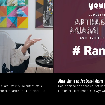
11:49
Aline Muniz na Art Basel Miami
ine entrevista o
Neste episódio do especial Art Bas
le compartilha sua trajetória, da
Lamonier*, diretamente de Wynwoo
asilidade, temas humanitários e os
sua trajetória e do trabalho que 
do Norte. Informação técnica: 📍 Local: Wynwood, Miami 🎥 Evento: Art Basel Miami 2024 A feira é um ponto