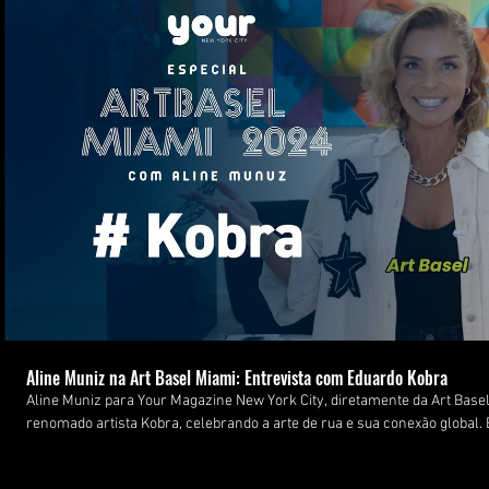
Reproduzir vídeo
Aline Muniz na Art Basel Miami: Entrevista com Eduardo Kobra
Aline Muniz para Your Magazine New York City, diretamente da Art Basel Miami! 🎨✨ Al
renomado artista Kobra, celebrando a arte de rua e sua conexão global. E
periferia de São Paulo aos murais icônicos pelo mundo, destacando a br
projetos transformadores de seu instituto. 📍 Local: Eden Gallery, Miami 🎥 Evento: Art Basel Miami 2024 A