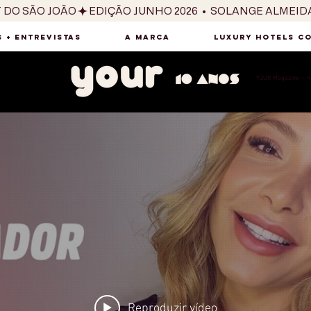
T DO SÃO JOÃO
 + ENTREVISTAS
A MARCA
LUXURY HOTELS C
YOUR Magazine — há
Reproduzir vídeo