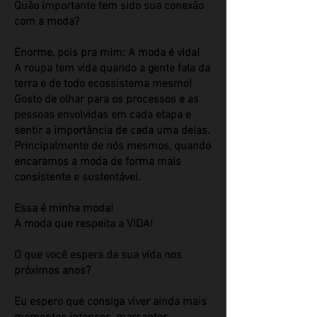
Quão importante tem sido sua conexão
com a moda?
Enorme, pois pra mim: A moda é vida!
A roupa tem vida quando a gente fala da
terra e de todo ecossistema mesmo!
Gosto de olhar para os processos e as
pessoas envolvidas em cada etapa e
sentir a importância de cada uma delas.
Principalmente de nós mesmos, quando
encaramos a moda de forma mais
consistente e sustentável.
Essa é minha moda!
A moda que respeita a VIDA!
​O que você espera da sua vida nos
próximos anos?
Eu espero que consiga viver ainda mais