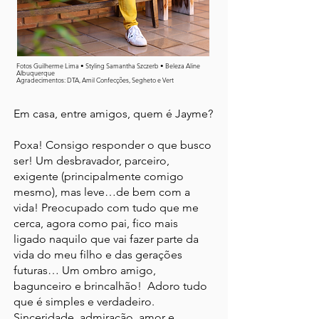
Fotos Guilherme Lima • Styling Samantha Szczerb • Beleza Aline
Albuquerque
Agradecimentos: DTA, Amil Confecções, Segheto e Vert
Em casa, entre amigos, quem é Jayme?
Poxa! Consigo responder o que busco
ser! Um desbravador, parceiro,
exigente (principalmente comigo
mesmo), mas leve…de bem com a
vida! Preocupado com tudo que me
cerca, agora como pai, fico mais
ligado naquilo que vai fazer parte da
vida do meu filho e das gerações
futuras… Um ombro amigo,
bagunceiro e brincalhão! Adoro tudo
que é simples e verdadeiro.
Sinceridade, admiração, amor e