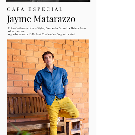
CAPA ESPECIAL
Jayme Matarazzo
Fotos Guilherme Lima • Styling Samantha Szczerb • Beleza Aline
Albuquerque
Agradecimentos: DTA, Amil Confecções, Segheto e Vert