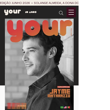
EDIÇÃO JUNHO 2026  •  SOLANGE ALMEIDA, A DONA DO RIT DO SÃO JOÃO