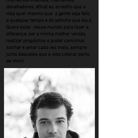
momentos intensos, marcantes,
desafiadores, afinal eu acredito que a
vida quer mesmo que a gente seja feliz
a qualquer tempo e do jeitinho que ela é.
Quero estar nesse mundo para fazer a
diferença, ser a minha melhor versão,
realizar propósitos e poder caminhar,
sonhar e amar cada vez mais, sempre
junto daqueles que a vida colocar perto
de mim!