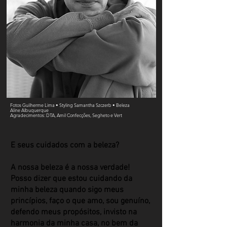
Fotos Guilherme Lima • Styling Samantha Szczerb • Beleza
Aline Albuquerque
Agradecimentos: DTA, Amil Confecções, Segheto e Vert
E seus cuidados com a beleza?
​A nossa beleza é a nossa verdade!
Posso dizer que estou cuidando da
minha beleza quando sigo meus
princípios, faço o que amo, sou genuíno,
defendo meus propósitos, invisto na
harmonia da minha casa, no bem da