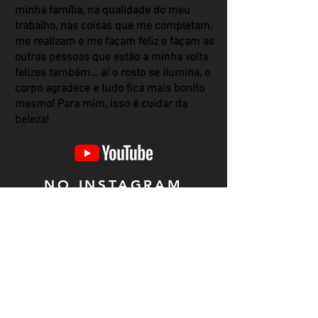
minha família, na qualidade do meu
trabalho, nas coisas que me completam,
me realizam e me façam feliz e façam as
outras pessoas que estão a minha volta
felizes também… aí o rosto se ilumina, o
corpo agradece e tudo fica mais bonito
mesmo! Para mim, isso é cuidar da
beleza!
NO INSTAGRAM
@yourmag.nyc