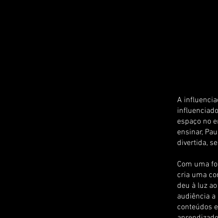
A influencia
influenciad
espaço no e
ensinar, Pa
divertida, 
Com uma for
cria uma co
deu à luz a
audiência a 
conteúdos e