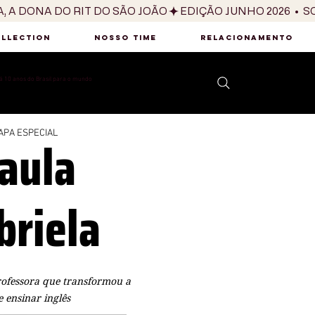
OLLECTION
NOSSO TIME
RELACIONAMENTO
 10 anos do Brasil para o mundo
aula
APA ESPECIAL
briela
rofessora que transformou a
 ensinar inglês