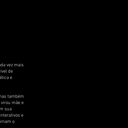
ada vez mais
ível de
ática e
, mas também
 virou mãe e
om sua
interativos e
ornam o