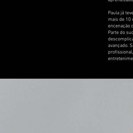
aprendizado
Paula já te
mais de 10 
encenação d
Parte do su
descomplicad
avançado. S
profissiona
entretenime