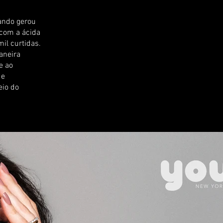
uando gerou
 com a ácida
il curtidas.
aneira
e ao
 e
eio do