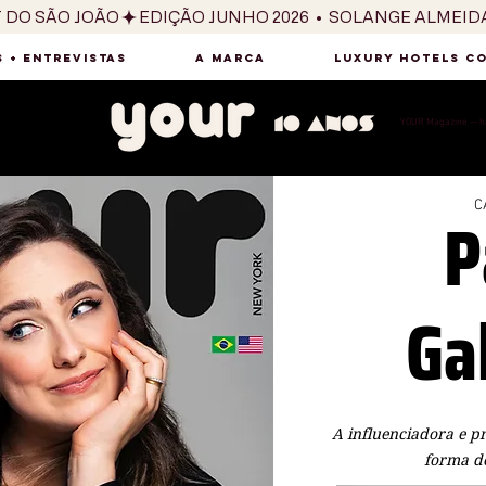
T DO SÃO JOÃO
 + ENTREVISTAS
A MARCA
LUXURY HOTELS C
YOUR Magazine — há
P
C
Ga
A influenciadora e p
forma de