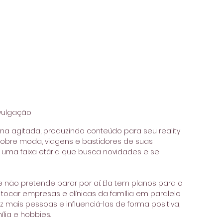
vulgação
na agitada, produzindo conteúdo para seu reality 
sobre moda, viagens e bastidores de suas 
, uma faixa etária que busca novidades e se 
e não pretende parar por aí. Ela tem planos para o 
tocar empresas e clínicas da família em paralelo 
z mais pessoas e influenciá-las de forma positiva, 
ília e hobbies.