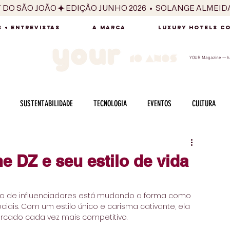
T DO SÃO JOÃO
 + ENTREVISTAS
A MARCA
LUXURY HOTELS C
YOUR Magazine — há
SUSTENTABILIDADE
TECNOLOGIA
EVENTOS
CULTURA
ADO
SAÚDE
FOTOGRAFIA
BELEZA
ESPORTES
ARTE
he DZ e seu estilo de vida
SABOR
SEXUALIDADE
MULHER
HOMEM
BEM ESTAR
o de influenciadores está mudando a forma como 
is. Com um estilo único e carisma cativante, ela 
rcado cada vez mais competitivo.