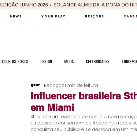
EDIÇÃO JUNHO 2026  •  SOLANGE ALMEIDA, A DONA DO RI
NEWS
YOUR PLAY
EDIÇÕES
CAPAS
TODOS OS POSTS
DESIGN
MODA
CELEBRIDADES
TURISMO
Redação
1 min de leitura
LUXO
MÚSICA
SÉRIES / TV
INTERNACIONAL
MERC
Influencer brasileira St
em Miami
MOTOR
CULINÁRIA
PESSOAS
CARREIRA
VINHOS
Sthe DZ é um exemplo de como a nova geraçã
as pessoas consomem conteúdo nas redes socia
conquista seu público e se destaca em um me
COLUNA