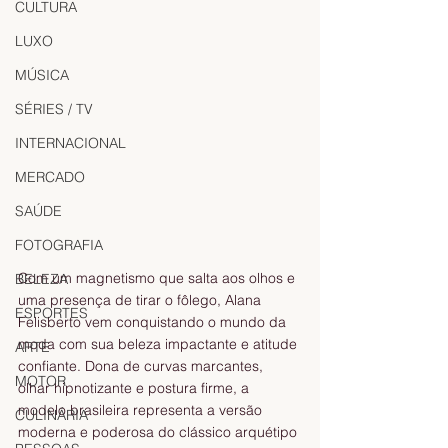
CULTURA
LUXO
MÚSICA
SÉRIES / TV
INTERNACIONAL
MERCADO
SAÚDE
FOTOGRAFIA
Com um magnetismo que salta aos olhos e 
BELEZA
uma presença de tirar o fôlego, Alana 
ESPORTES
Felisberto vem conquistando o mundo da 
moda com sua beleza impactante e atitude 
ARTE
confiante. Dona de curvas marcantes, 
MOTOR
olhar hipnotizante e postura firme, a 
modelo brasileira representa a versão 
CULINÁRIA
moderna e poderosa do clássico arquétipo 