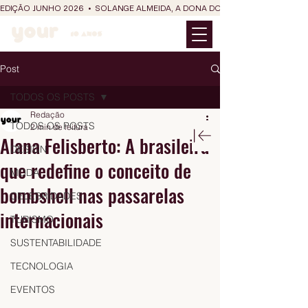
EDIÇÃO JUNHO 2026  •  SOLANGE ALMEIDA, A DONA DO RIT DO SÃO JOÃO
Post
TODOS OS POSTS
Redação
TODOS OS POSTS
2 min de leitura
Alana Felisberto: A brasileira
DESIGN
que redefine o conceito de
MODA
bombshell nas passarelas
CELEBRIDADES
internacionais
TURISMO
SUSTENTABILIDADE
TECNOLOGIA
EVENTOS