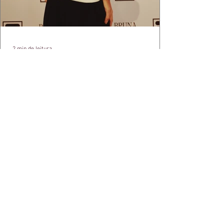
2 min de leitura
APÓS FEITO HISTÓRICO, BRUNA
IANHEZ É ANUNCIADA PELA FILA
Bruna Ianhez é anunciada como nova
embaixadora global da FILA após concluir a
Québec Mega Trail, no Canadá.