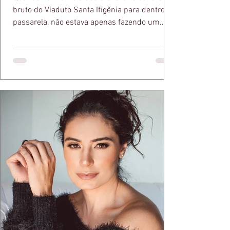
bruto do Viaduto Santa Ifigênia para dentro da
passarela, não estava apenas fazendo um
desfile bonito. Estava provando um ponto que
a apresentadora e influenciadora Juliana Herc
defende há tempos, o de que moda brasileira
ganha força quando carrega raiz. A coleção
"Brutalismo: Corpo Urbano" transformou
estruturas geométricas, volumes marcantes e
aquele concreto aparente típico da
arquitetura paulistana em peças de vestir, um
exercíci