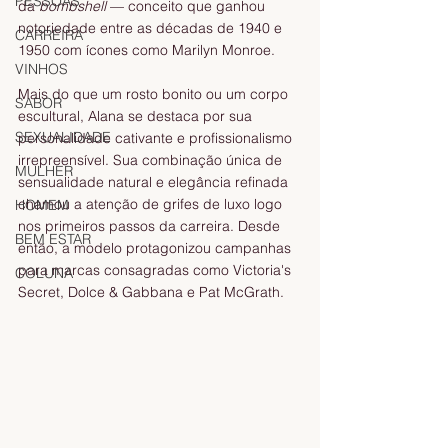
PESSOAS
da 
bombshell
 — conceito que ganhou 
notoriedade entre as décadas de 1940 e 
CARREIRA
1950 com ícones como Marilyn Monroe.
VINHOS
Mais do que um rosto bonito ou um corpo 
SABOR
escultural, Alana se destaca por sua 
SEXUALIDADE
personalidade cativante e profissionalismo 
irrepreensível. Sua combinação única de 
MULHER
sensualidade natural e elegância refinada 
chamou a atenção de grifes de luxo logo 
HOMEM
nos primeiros passos da carreira. Desde 
BEM ESTAR
então, a modelo protagonizou campanhas 
para marcas consagradas como Victoria's 
COLUNA
Secret, Dolce & Gabbana e Pat McGrath.