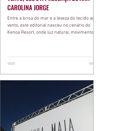
CAROLINA JORGE
Entre a brisa do mar e a leveza do tecido ao
vento, este editorial nasceu no cenário do
Kenoa Resort, onde luz natural, movimento e
elegância se encontram. As lentes de Ita
Mazzutti eternizam looks assinados por Carol
Bassi e Chart, o biquíni da Chase Brasil e a
bolsa da Malu Pires, em uma composição que
celebra o verão como estado de espírito. Há
algo de intemporal em vestir o vento e deixar
que ele conduza a cena. Cada dobra do tecido,
cada reflexo dourado da luz sobre a pe