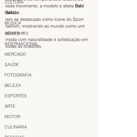
CULTURA
esse movimento, a modelo e atleta 
Babi 
LUXO
Beluco
tem se destacado como ícone do Sport 
MÚSICA
fashion, mostrando ao mundo como unir 
esporte e
SÉRIES / TV
moda com naturalidade e sofisticação em 
INTERNACIONAL
todas as ocasiões.
MERCADO
SAÚDE
FOTOGRAFIA
BELEZA
ESPORTES
ARTE
MOTOR
CULINÁRIA