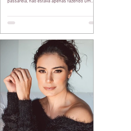
passarela, não estava apenas fazendo um
desfile bonito. Estava provando um ponto que
a apresentadora e influenciadora Juliana Herc
defende há tempos, o de que moda brasileira
ganha força quando carrega raiz. A coleção
"Brutalismo: Corpo Urbano" transformou
estruturas geométricas, volumes marcantes e
aquele concreto aparente típico da
arquitetura paulistana em peças de vestir, um
exercíci