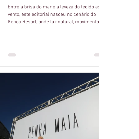
Entre a brisa do mar e a leveza do tecido ao
vento, este editorial nasceu no cenário do
Kenoa Resort, onde luz natural, movimento e
elegância se encontram. As lentes de Ita
Mazzutti eternizam looks assinados por Carol
Bassi e Chart, o biquíni da Chase Brasil e a
bolsa da Malu Pires, em uma composição que
celebra o verão como estado de espírito. Há
algo de intemporal em vestir o vento e deixar
que ele conduza a cena. Cada dobra do tecido,
cada reflexo dourado da luz sobre a pe