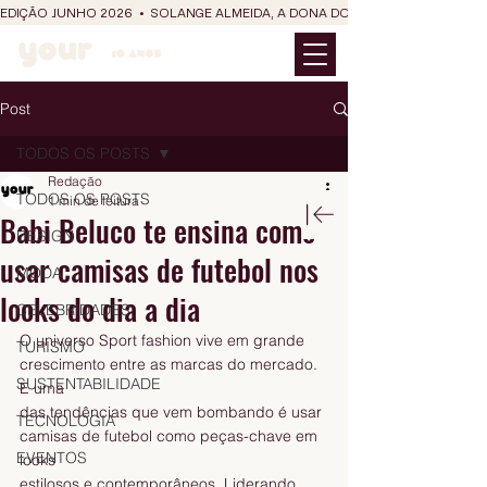
EDIÇÃO JUNHO 2026  •  SOLANGE ALMEIDA, A DONA DO RIT DO SÃO JOÃO
Post
TODOS OS POSTS
Redação
TODOS OS POSTS
1 min de leitura
Babi Beluco te ensina como
DESIGN
usar camisas de futebol nos
MODA
looks do dia a dia
CELEBRIDADES
O universo Sport fashion vive em grande 
TURISMO
crescimento entre as marcas do mercado. 
SUSTENTABILIDADE
E uma
das tendências que vem bombando é usar 
TECNOLOGIA
camisas de futebol como peças-chave em 
EVENTOS
looks
estilosos e contemporâneos. Liderando 