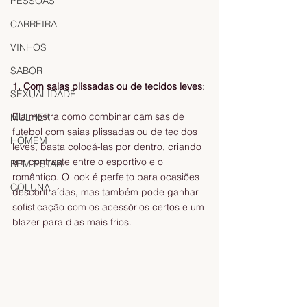
PESSOAS
CARREIRA
VINHOS
SABOR
1. Com saias plissadas ou de tecidos leves
:
SEXUALIDADE
Ela mostra como combinar camisas de 
MULHER
futebol com saias plissadas ou de tecidos
HOMEM
leves, basta colocá-las por dentro, criando 
um contraste entre o esportivo e o
BEM ESTAR
romântico. O look é perfeito para ocasiões 
COLUNA
descontraídas, mas também pode ganhar
sofisticação com os acessórios certos e um 
blazer para dias mais frios.