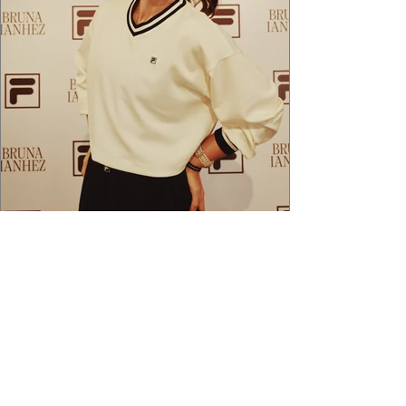
2 min de leitura
APÓS FEITO HISTÓRICO, BRUNA
IANHEZ É ANUNCIADA PELA FILA
Bruna Ianhez é anunciada como nova
embaixadora global da FILA após concluir a