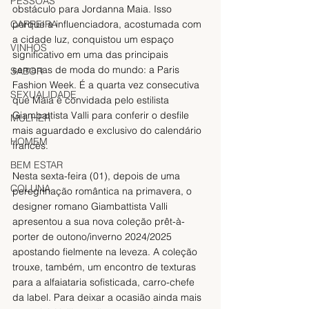
PESSOAS
obstáculo para Jordanna Maia. Isso 
CARREIRA
porque a influenciadora, acostumada com 
a cidade luz, conquistou um espaço 
VINHOS
significativo em uma das principais 
semanas de moda do mundo: a Paris 
SABOR
Fashion Week. É a quarta vez consecutiva 
SEXUALIDADE
que Maia é convidada pelo estilista 
Giambattista Valli para conferir o desfile 
MULHER
mais aguardado e exclusivo do calendário 
HOMEM
francês.
BEM ESTAR
Nesta sexta-feira (01), depois de uma 
COLUNA
peregrinação romântica na primavera, o 
designer romano Giambattista Valli 
apresentou a sua nova coleção prêt-à-
porter de outono/inverno 2024/2025 
apostando fielmente na leveza. A coleção 
trouxe, também, um encontro de texturas 
para a alfaiataria sofisticada, carro-chefe 
da label. Para deixar a ocasião ainda mais 