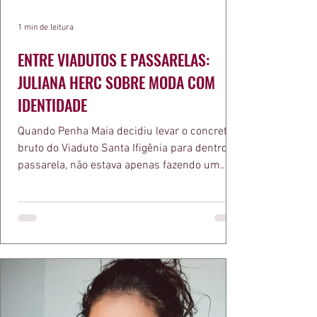
1 min de leitura
ENTRE VIADUTOS E PASSARELAS:
JULIANA HERC SOBRE MODA COM
IDENTIDADE
Quando Penha Maia decidiu levar o concreto
bruto do Viaduto Santa Ifigênia para dentro da
passarela, não estava apenas fazendo um
desfile bonito. Estava provando um ponto que
a apresentadora e influenciadora Juliana Herc
defende há tempos, o de que moda brasileira
ganha força quando carrega raiz. A coleção
"Brutalismo: Corpo Urbano" transformou
estruturas geométricas, volumes marcantes e
aquele concreto aparente típico da
arquitetura paulistana em peças de vestir, um