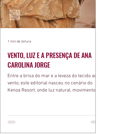
1 min de leitura
VENTO, LUZ E A PRESENÇA DE ANA
CAROLINA JORGE
Entre a brisa do mar e a leveza do tecido ao
vento, este editorial nasceu no cenário do
Kenoa Resort, onde luz natural, movimento e
elegância se encontram. As lentes de Ita
Mazzutti eternizam looks assinados por Carol
Bassi e Chart, o biquíni da Chase Brasil e a
bolsa da Malu Pires, em uma composição que
celebra o verão como estado de espírito. Há
algo de intemporal em vestir o vento e deixar