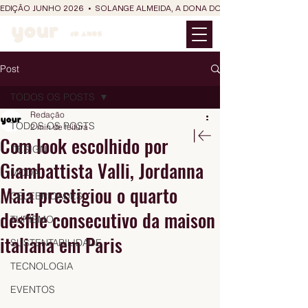
EDIÇÃO JUNHO 2026  •  SOLANGE ALMEIDA, A DONA DO RIT DO SÃO JOÃO
Post
TODOS OS POSTS
Redação
TODOS OS POSTS
2 min de leitura
Com look escolhido por
DESIGN
Giambattista Valli, Jordanna
MODA
Maia prestigiou o quarto
CELEBRIDADES
desfile consecutivo da maison
TURISMO
italiana em Paris
SUSTENTABILIDADE
TECNOLOGIA
EVENTOS