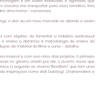
personagem é um nobre indelicado e agressivo que 
 bacana me transportar para essa temática, fora 
riz. Uma honra! – comemora. 
gs, o ator viu um novo mercado se abrindo e assim 
a com objetivo de fomentar a indústria audiovisual 
o e ensino a distância. A metodologia de ensino da 
ução do material do filme e curso – detalha.
rea musical e com isso criou dois projetos. O primeiro 
torais no gênero, criado por ele, o 
Quantic House
 que 
rônica. O segundo se chama "Blackfishz" que tem uma 
do inspirações como Alok, Dubdogz, Chainsmokers e 