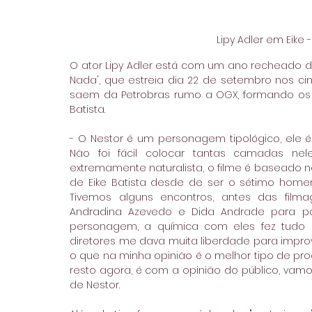
Lipy Adler em Eike -
O ator Lipy Adler está com um ano recheado de p
Nada', que estreia dia 22 de setembro nos cin
saem da Petrobras rumo a OGX, formando os "pr
Batista.
- O Nestor é um personagem tipológico, ele é re
Não foi fácil colocar tantas camadas ne
extremamente naturalista, o filme é baseado no
de Eike Batista desde de ser o sétimo home
Tivemos alguns encontros, antes das film
Andradina Azevedo e Dida Andrade para po
personagem, a química com eles fez tudo se
diretores me dava muita liberdade para improv
o que na minha opinião é o melhor tipo de proc
resto agora, é com a opinião do público, vamo
de Nestor.