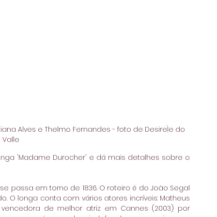
uliana Alves e Thelmo Fernandes - foto de DesireÌe do 
Valle
onga 'Madame Durocher' e dá mais detalhes sobre o 
e passa em torno de 1836. O roteiro é do João Segal 
 O longa conta com vários atores incríveis: Matheus 
a vencedora de melhor atriz em Cannes (2003) por 