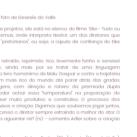
 foto de DesireÌe do Valle
rojetos, ele está no elenco do filme 'Eike - Tudo ou 
emas, onde interpreta Nestor, um dos diretores que 
etorianos", ou seja, a cúpula de confiança do Eike 
traído, reprimido, rico, levemente fanho e sensível. 
le, ainda mais por se tratar de uma linguagem 
 livro homônimo de Malu Gaspar e conta a trajetória 
m mais rico do mundo até parar atrás das grades. 
agens, com direção e roteiro da premiada dupla 
der achar essa "temperatura" na preparação do 
r muito produtivo e construtivo. O processo dos 
isos e criação. Digamos que soubemos jogar juntos, 
esso: o diretor sempre extraindo o melhor do ator. O 
s aguardar né? (rs) – comenta Adler sobre a criação 