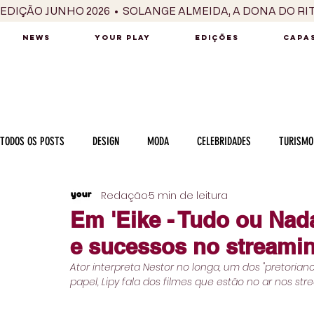
EDIÇÃO JUNHO 2026  •  SOLANGE ALMEIDA, A DONA DO RI
NEWS
YOUR PLAY
EDIÇÕES
CAPAS
TODOS OS POSTS
DESIGN
MODA
CELEBRIDADES
TURISMO
Redação
5 min de leitura
LUXO
MÚSICA
SÉRIES / TV
INTERNACIONAL
MERC
Em 'Eike - Tudo ou Nada'
e sucessos no streami
MOTOR
CULINÁRIA
PESSOAS
CARREIRA
VINHOS
Ator interpreta Nestor no longa, um dos "pretorian
papel, Lipy fala dos filmes que estão no ar nos st
COLUNA