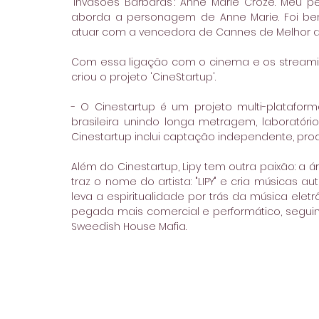
'Invasões Barbaras': Anne Marie Croze. Meu 
aborda a personagem de Anne Marie. Foi bem
atuar com a vencedora de Cannes de Melhor at
Com essa ligação com o cinema e os streamin
criou o projeto 'CineStartup'.
- O Cinestartup é um projeto multi-plataform
brasileira unindo longa metragem, laboratóri
Cinestartup inclui captação independente, prod
Além do Cinestartup, Lipy tem outra paixão: a á
traz o nome do artista: "LIPY" e cria músicas au
leva a espiritualidade por trás da música elet
pegada mais comercial e performático, seguin
Sweedish House Mafia.