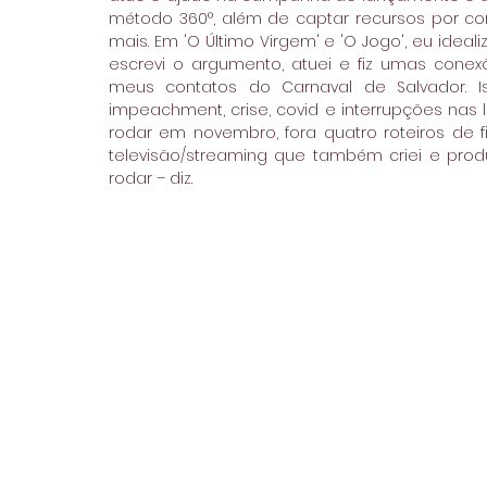
método 360°, além de captar recursos por c
mais. Em 'O Último Virgem' e 'O Jogo', eu idealiz
escrevi o argumento, atuei e fiz umas conexõ
meus contatos do Carnaval de Salvador. 
impeachment, crise, covid e interrupções nas le
rodar em novembro, fora quatro roteiros de 
televisão/streaming que também criei e produ
rodar – diz.