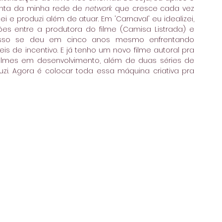
onta da minha rede de 
network
 que cresce cada vez 
ei e produzi além de atuar. Em 'Carnaval' eu idealizei, 
es entre a produtora do filme (Camisa Listrada) e 
Isso se deu em cinco anos mesmo enfrentando 
is de incentivo. E já tenho um novo filme autoral pra 
filmes em desenvolvimento, além de duas séries de 
zi. Agora é colocar toda essa máquina criativa pra 