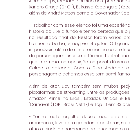
Além de Lipy, formam o núcleo dos "pretorianos" o
Xandro Graça (Dr Oil), Bukassa Kabengele (Kopas
além de André Mattos como o Governador Sobra
- Trabalhar com esse elenco foi uma experiênci
história do Eike a fundo e tenho certeza que o 
no resultado final do Nestor foram vários p
tiramos a barba, emagreci 4 quilos. O figurino
impecáveis, além de uns broches no colete. Is
do personagem, usei uma técnica teatral que a
que traz uma composição corporal diferente d
Calmo e delicado. Com o Dida Andrade e 
personagem e achamos esse tom semi-fanho – 
Além de ator, Lipy também tem muitos proj
plataformas de streaming. Entre as produções 
Amazon Prime no Brasil, Estados Unidos e Rein
'Carnaval' (TOP 1 Brasil Netflix) e Top 10 em 33 paí
- Tenho muito orgulho desse meu lado na car
argumento, levo para grandes produtoras, se ap
atuo e ajudo na campanha de lançamento e dist