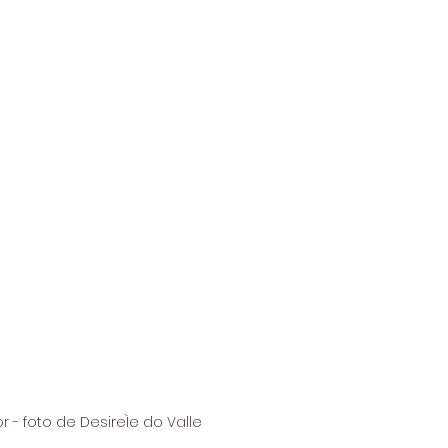
 - foto de DesireÌe do Valle