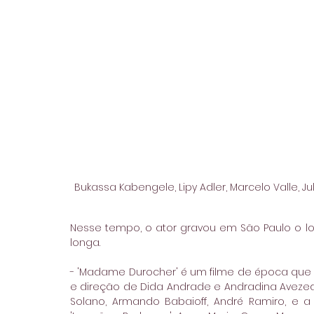
Bukassa Kabengele, Lipy Adler, Marcelo Valle, J
Nesse tempo, o ator gravou em São Paulo o l
longa.
- 'Madame Durocher' é um filme de época que s
e direção de Dida Andrade e Andradina Avezedo.
Solano, Armando Babaioff, André Ramiro, e 