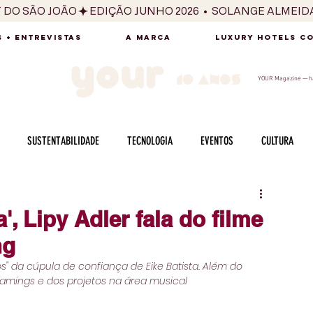
T DO SÃO JOÃO
 + ENTREVISTAS
A MARCA
LUXURY HOTELS C
YOUR Magazine — há
SUSTENTABILIDADE
TECNOLOGIA
EVENTOS
CULTURA
ADO
SAÚDE
FOTOGRAFIA
BELEZA
ESPORTES
ARTE
, Lipy Adler fala do filme
ng
SABOR
SEXUALIDADE
MULHER
HOMEM
BEM ESTAR
os" da cúpula de confiança de Eike Batista. Além do 
reamings e dos projetos na área musical