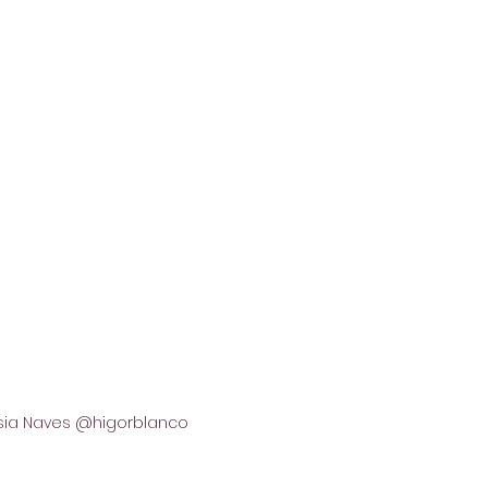
ssia Naves @higorblanco