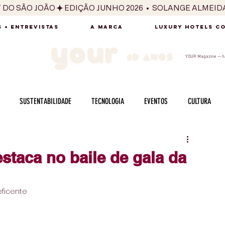
T DO SÃO JOÃO
 + ENTREVISTAS
A MARCA
LUXURY HOTELS C
YOUR Magazine — há
SUSTENTABILIDADE
TECNOLOGIA
EVENTOS
CULTURA
ADO
SAÚDE
FOTOGRAFIA
BELEZA
ESPORTES
ARTE
taca no baile de gala da
SABOR
SEXUALIDADE
MULHER
HOMEM
BEM ESTAR
ficente