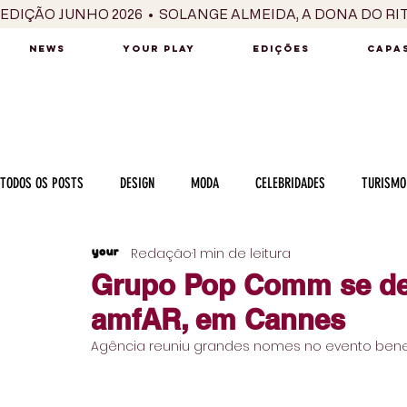
EDIÇÃO JUNHO 2026  •  SOLANGE ALMEIDA, A DONA DO RI
NEWS
YOUR PLAY
EDIÇÕES
CAPAS
TODOS OS POSTS
DESIGN
MODA
CELEBRIDADES
TURISMO
Redação
1 min de leitura
LUXO
MÚSICA
SÉRIES / TV
INTERNACIONAL
MERC
Grupo Pop Comm se des
amfAR, em Cannes
MOTOR
CULINÁRIA
PESSOAS
CARREIRA
VINHOS
Agência reuniu grandes nomes no evento bene
COLUNA