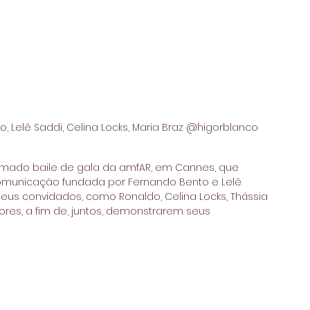
, Lelê Saddi, Celina Locks, Maria Braz @higorblanco
ado baile de gala da amfAR, em Cannes, que 
 comunicação fundada por Fernando Bento e Lelê 
us convidados, como Ronaldo, Celina Locks, Thássia 
ores, a fim de, juntos, demonstrarem seus 