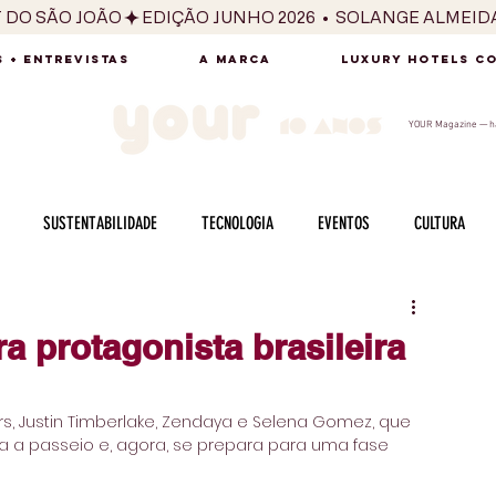
T DO SÃO JOÃO
 + ENTREVISTAS
A MARCA
LUXURY HOTELS C
YOUR Magazine — há
SUSTENTABILIDADE
TECNOLOGIA
EVENTOS
CULTURA
ADO
SAÚDE
FOTOGRAFIA
BELEZA
ESPORTES
ARTE
ra protagonista brasileira
SABOR
SEXUALIDADE
MULHER
HOMEM
BEM ESTAR
rs, Justin Timberlake, Zendaya e Selena Gomez, que 
a a passeio e, agora, se prepara para uma fase 