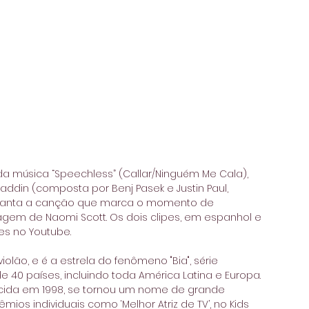
 da música “Speechless” (Callar/Ninguém Me Cala), 
Aladdin (composta por Benj Pasek e Justin Paul, 
a canta a canção que marca o momento de 
em de Naomi Scott. Os dois clipes, em espanhol e 
es no Youtube.
iolão, e é a estrela do fenômeno "Bia", série 
 40 países, incluindo toda América Latina e Europa. 
scida em 1998, se tornou um nome de grande 
ios individuais como ‘Melhor Atriz de TV’, no Kids 