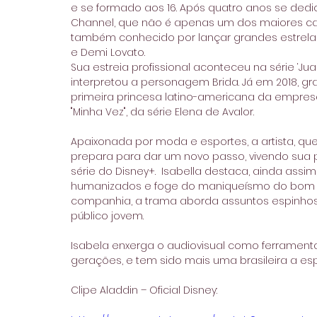
e se formado aos 16. Após quatro anos se dedic
Channel, que não é apenas um dos maiores ca
também conhecido por lançar grandes estrelas 
e Demi Lovato.
Sua estreia profissional aconteceu na série ‘J
interpretou a personagem Brida. Já em 2018, g
primeira princesa latino-americana da empresa
"Minha Vez", da série Elena de Avalor.
Apaixonada por moda e esportes, a artista, q
prepara para dar um novo passo, vivendo sua 
série do Disney+.  Isabella destaca, ainda ass
humanizados e foge do maniqueísmo do bom ou 
companhia, a trama aborda assuntos espinho
público jovem.
Isabela enxerga o audiovisual como ferramenta 
gerações, e tem sido mais uma brasileira a es
Clipe Aladdin – Oficial Disney: