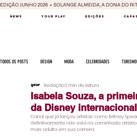
EDIÇÃO JUNHO 2026  •  SOLANGE ALMEIDA, A DONA DO RI
NEWS
YOUR PLAY
EDIÇÕES
CAPAS
TODOS OS POSTS
DESIGN
MODA
CELEBRIDADES
TURISMO
Redação
2 min de leitura
LUXO
MÚSICA
SÉRIES / TV
INTERNACIONAL
MERC
Isabela Souza, a primei
da Disney internacional
MOTOR
CULINÁRIA
PESSOAS
CARREIRA
VINHOS
Canal que já lançou artistas como Britney Spea
definitivamente não está na caminhada artístic
mais adulta em sua carreira.
COLUNA