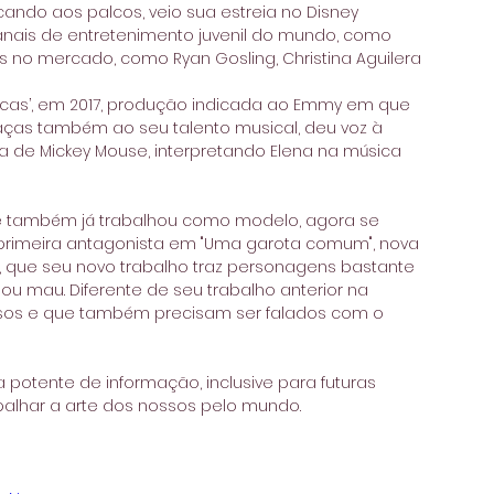
ando aos palcos, veio sua estreia no Disney 
nais de entretenimento juvenil do mundo, como 
no mercado, como Ryan Gosling, Christina Aguilera 
uacas’, em 2017, produção indicada ao Emmy em que 
raças também ao seu talento musical, deu voz à 
 de Mickey Mouse, interpretando Elena na música 
ue também já trabalhou como modelo, agora se 
primeira antagonista em "Uma garota comum", nova 
im, que seu novo trabalho traz personagens bastante 
mau. Diferente de seu trabalho anterior na 
sos e que também precisam ser falados com o 
potente de informação, inclusive para futuras 
palhar a arte dos nossos pelo mundo.