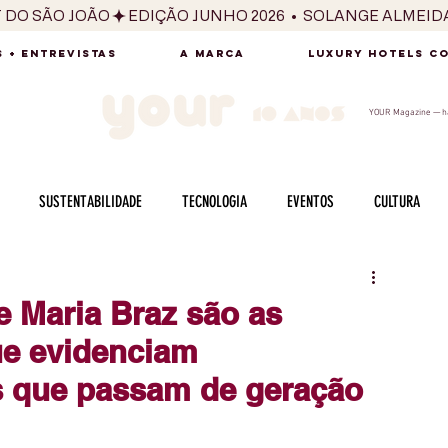
T DO SÃO JOÃO
 + ENTREVISTAS
A MARCA
LUXURY HOTELS C
YOUR Magazine — há
SUSTENTABILIDADE
TECNOLOGIA
EVENTOS
CULTURA
ADO
SAÚDE
FOTOGRAFIA
BELEZA
ESPORTES
ARTE
 e Maria Braz são as
ue evidenciam
SABOR
SEXUALIDADE
MULHER
HOMEM
BEM ESTAR
 que passam de geração