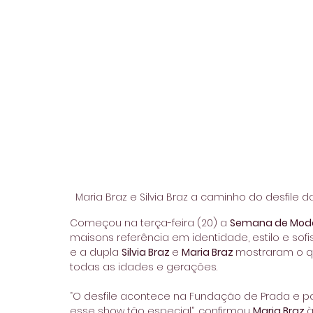
Maria Braz e Silvia Braz a caminho do desfile da
Começou na terça-feira (20) a 
Semana de Moda 
maisons referência em identidade, estilo e sofi
e a dupla 
Silvia Braz 
e 
Maria Braz 
mostraram o qu
todas as idades e gerações.
“O desfile acontece na Fundação de Prada e
esse show tão especial”, confirmou 
Maria Braz 
a