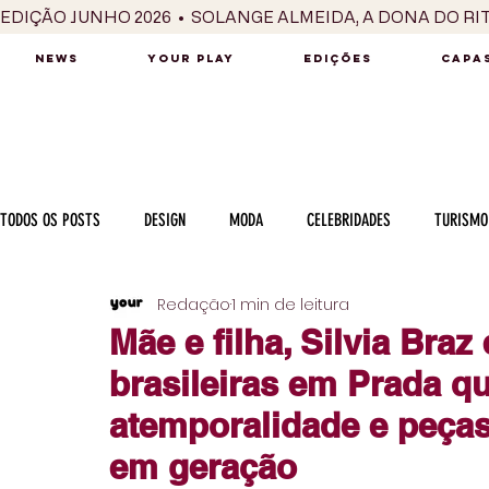
EDIÇÃO JUNHO 2026  •  SOLANGE ALMEIDA, A DONA DO RI
NEWS
YOUR PLAY
EDIÇÕES
CAPAS
TODOS OS POSTS
DESIGN
MODA
CELEBRIDADES
TURISMO
Redação
1 min de leitura
LUXO
MÚSICA
SÉRIES / TV
INTERNACIONAL
MERC
Mãe e filha, Silvia Braz
brasileiras em Prada q
MOTOR
CULINÁRIA
PESSOAS
CARREIRA
VINHOS
atemporalidade e peças
em geração
COLUNA