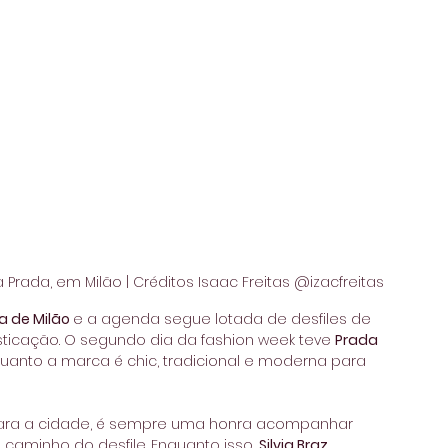
 Prada, em Milão | Créditos Isaac Freitas @izacfreitas
de Milão 
e a agenda segue lotada de desfiles de 
sticação. O segundo dia da fashion week teve 
Prada 
anto a marca é chic, tradicional e moderna para 
 para a cidade, é sempre uma honra acompanhar 
̀ caminho do desfile. Enquanto isso, 
Silvia Braz 