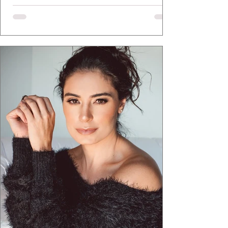
a apresentadora e influenciadora Juliana Herc
defende há tempos, o de que moda brasileira
ganha força quando carrega raiz. A coleção
"Brutalismo: Corpo Urbano" transformou
estruturas geométricas, volumes marcantes e
aquele concreto aparente típico da
arquitetura paulistana em peças de vestir, um
exercíci