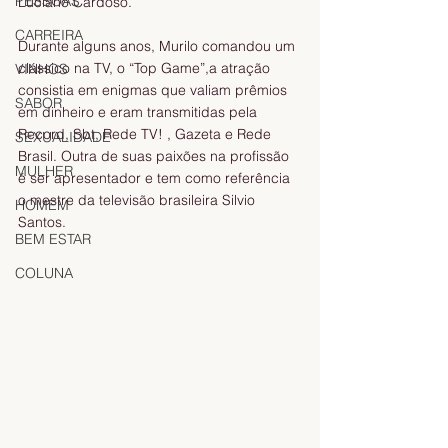
PESSOAS
Luciano Cardoso. 
CARREIRA
Durante alguns anos, Murilo comandou um 
clássico na TV, o “Top Game”,a atração 
VINHOS
consistia em enigmas que valiam prêmios 
SABOR
em dinheiro e eram transmitidas pela 
Record, Sbt, Rede TV! , Gazeta e Rede 
SEXUALIDADE
Brasil. Outra de suas paixões na profissão 
MULHER
é ser apresentador e tem como referência 
o mestre da televisão brasileira Silvio 
HOMEM
Santos.
BEM ESTAR
COLUNA