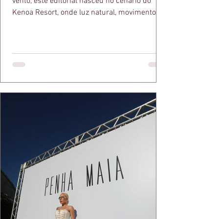
vento, este editorial nasceu no cenário do
Kenoa Resort, onde luz natural, movimento e
elegância se encontram. As lentes de Ita
Mazzutti eternizam looks assinados por Carol
Bassi e Chart, o biquíni da Chase Brasil e a
bolsa da Malu Pires, em uma composição que
celebra o verão como estado de espírito. Há
algo de intemporal em vestir o vento e deixar
que ele conduza a cena. Cada dobra do tecido,
cada reflexo dourado da luz sobre a pe