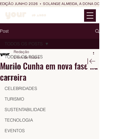
EDIÇÃO JUNHO 2026  •  SOLANGE ALMEIDA, A DONA DO RIT DO SÃO JOÃO
Post
TODOS OS POSTS
Redação
TODOS OS POSTS
2 min de leitura
Murilo Cunha em nova fase na
DESIGN
carreira
MODA
CELEBRIDADES
TURISMO
SUSTENTABILIDADE
TECNOLOGIA
EVENTOS