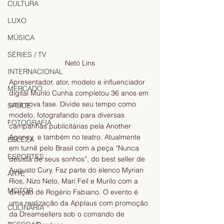
CULTURA
LUXO
MÚSICA
SÉRIES / TV
Neto Lins
INTERNACIONAL
Apresentador, ator, modelo e influenciador 
MERCADO
digital Murilo Cunha completou 36 anos em 
uma nova fase. Divide seu tempo como 
SAÚDE
modelo, fotografando para diversas 
FOTOGRAFIA
campanhas publicitárias pela Another 
Agency  e também no teatro. Atualmente 
BELEZA
em turnê pelo Brasil com a peça “Nunca 
ESPORTES
desista de seus sonhos”, do best seller de 
Augusto Cury. Faz parte do elenco Myrian 
ARTE
Rios, Nizo Neto, Mari Feil e Murilo com a 
MOTOR
direção de Rogério Fabiano. O evento é 
uma realização da Applaus com promoção 
CULINÁRIA
da Dreamsellers sob o comando de 