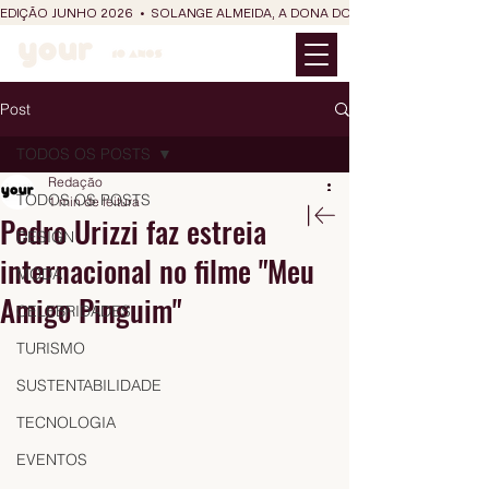
EDIÇÃO JUNHO 2026  •  SOLANGE ALMEIDA, A DONA DO RIT DO SÃO JOÃO
Post
TODOS OS POSTS
Redação
TODOS OS POSTS
1 min de leitura
Pedro Urizzi faz estreia
DESIGN
internacional no filme "Meu
MODA
Amigo Pinguim"
CELEBRIDADES
TURISMO
SUSTENTABILIDADE
TECNOLOGIA
EVENTOS