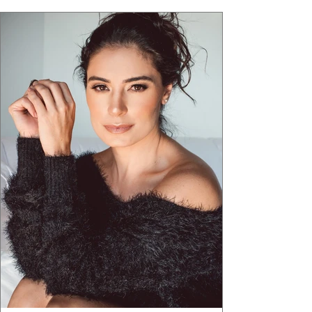
"Brutalismo: Corpo Urbano" transformou
estruturas geométricas, volumes marcantes e
aquele concreto aparente típico da
arquitetura paulistana em peças de vestir, um
exercíci