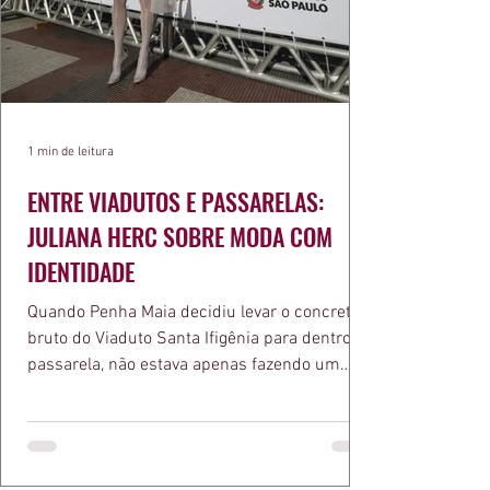
1 min de leitura
ENTRE VIADUTOS E PASSARELAS:
JULIANA HERC SOBRE MODA COM
IDENTIDADE
Quando Penha Maia decidiu levar o concreto
bruto do Viaduto Santa Ifigênia para dentro da
passarela, não estava apenas fazendo um
desfile bonito. Estava provando um ponto que
a apresentadora e influenciadora Juliana Herc
defende há tempos, o de que moda brasileira
ganha força quando carrega raiz. A coleção