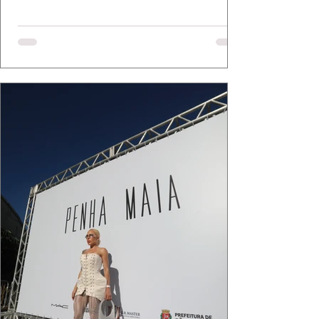
Mazzutti eternizam looks assinados por Carol
Bassi e Chart, o biquíni da Chase Brasil e a
bolsa da Malu Pires, em uma composição que
celebra o verão como estado de espírito. Há
algo de intemporal em vestir o vento e deixar
que ele conduza a cena. Cada dobra do tecido,
cada reflexo dourado da luz sobre a pe