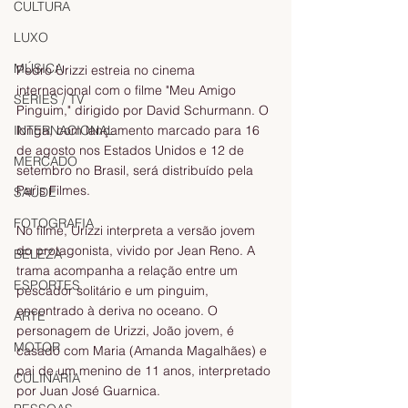
CULTURA
LUXO
MÚSICA
Pedro Urizzi estreia no cinema 
internacional com o filme "Meu Amigo 
SÉRIES / TV
Pinguim," dirigido por David Schurmann. O 
INTERNACIONAL
longa, com lançamento marcado para 16 
de agosto nos Estados Unidos e 12 de 
MERCADO
setembro no Brasil, será distribuído pela 
Paris Filmes.
SAÚDE
FOTOGRAFIA
No filme, Urizzi interpreta a versão jovem 
do protagonista, vivido por Jean Reno. A 
BELEZA
trama acompanha a relação entre um 
ESPORTES
pescador solitário e um pinguim, 
encontrado à deriva no oceano. O 
ARTE
personagem de Urizzi, João jovem, é 
MOTOR
casado com Maria (Amanda Magalhães) e 
pai de um menino de 11 anos, interpretado 
CULINÁRIA
por Juan José Guarnica.