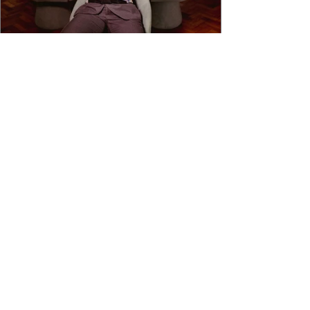
4 min de leitura
DJ TAMY: QUASE 20 ANOS
DISCOTECANDO O FUTURO
Há quase duas décadas nos toca-discos, DJ
Tamy construiu uma trajetória que começou