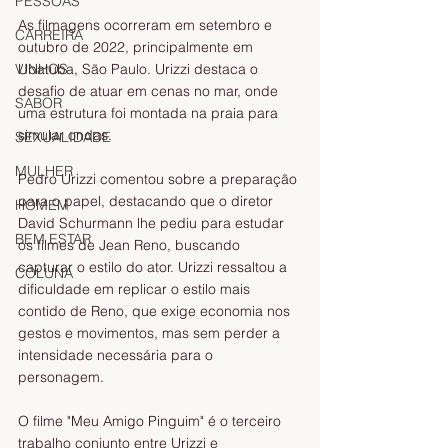
PESSOAS
As filmagens ocorreram em setembro e 
CARREIRA
outubro de 2022, principalmente em 
VINHOS
Ubatuba, São Paulo. Urizzi destaca o 
desafio de atuar em cenas no mar, onde 
SABOR
uma estrutura foi montada na praia para 
simular ondas.
SEXUALIDADE
MULHER
Pedro Urizzi comentou sobre a preparação 
para o papel, destacando que o diretor 
HOMEM
David Schurmann lhe pediu para estudar 
BEM ESTAR
os filmes de Jean Reno, buscando 
capturar o estilo do ator. Urizzi ressaltou a 
COLUNA
dificuldade em replicar o estilo mais 
contido de Reno, que exige economia nos 
gestos e movimentos, mas sem perder a 
intensidade necessária para o 
personagem.
O filme "Meu Amigo Pinguim" é o terceiro 
trabalho conjunto entre Urizzi e 