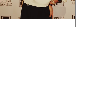
2 min de leitura
APÓS FEITO HISTÓRICO, BRUNA
IANHEZ É ANUNCIADA PELA FILA
Bruna Ianhez é anunciada como nova
embaixadora global da FILA após concluir a
Québec Mega Trail, no Canadá.