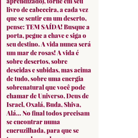
aprendizado), torne em seu 
livro de cabeceira, a cada vez 
que se sentir em um deserto, 
pense: TEM SAÍDA! Busque a 
porta, pegue a chave e siga o 
seu destino. A vida nunca será 
um mar de rosas! A vida é 
sobre desertos, sobre 
descidas e subidas, mas acima 
de tudo, sobre uma energia 
sobrenatural que você pode 
chamar de Universo, Deus de 
Israel, Oxalá, Buda, Shiva, 
Alá… No final todos precisam 
se encontrar numa 
encruzilhada, para que se 