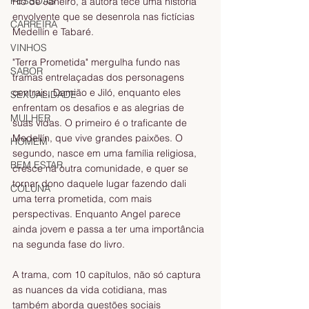
PESSOAS
Rio de Janeiro, a autora tece uma história 
envolvente que se desenrola nas fictícias 
CARREIRA
Medellín e Tabaré.
VINHOS
"Terra Prometida" mergulha fundo nas 
SABOR
tramas entrelaçadas dos personagens 
centrais, Damião e Jiló, enquanto eles 
SEXUALIDADE
enfrentam os desafios e as alegrias de 
MULHER
suas vidas. O primeiro é o traficante de 
Medellín, que vive grandes paixões. O 
HOMEM
segundo, nasce em uma família religiosa, 
BEM ESTAR
cresce na outra comunidade, e quer se 
tornar dono daquele lugar fazendo dali 
COLUNA
uma terra prometida, com mais 
perspectivas. Enquanto Angel parece 
ainda jovem e passa a ter uma importância 
na segunda fase do livro.
A trama, com 10 capítulos, não só captura 
as nuances da vida cotidiana, mas 
também aborda questões sociais 