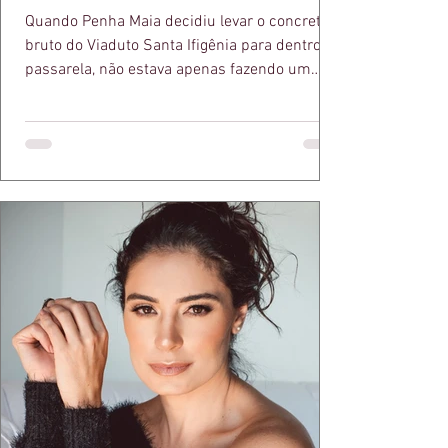
Quando Penha Maia decidiu levar o concreto
bruto do Viaduto Santa Ifigênia para dentro da
passarela, não estava apenas fazendo um
desfile bonito. Estava provando um ponto que
a apresentadora e influenciadora Juliana Herc
defende há tempos, o de que moda brasileira
ganha força quando carrega raiz. A coleção
"Brutalismo: Corpo Urbano" transformou
estruturas geométricas, volumes marcantes e
aquele concreto aparente típico da
arquitetura paulistana em peças de vestir, um
exercíci