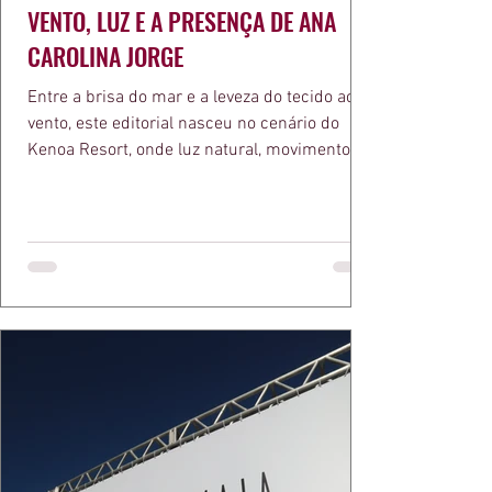
VENTO, LUZ E A PRESENÇA DE ANA
CAROLINA JORGE
Entre a brisa do mar e a leveza do tecido ao
vento, este editorial nasceu no cenário do
Kenoa Resort, onde luz natural, movimento e
elegância se encontram. As lentes de Ita
Mazzutti eternizam looks assinados por Carol
Bassi e Chart, o biquíni da Chase Brasil e a
bolsa da Malu Pires, em uma composição que
celebra o verão como estado de espírito. Há
algo de intemporal em vestir o vento e deixar
que ele conduza a cena. Cada dobra do tecido,
cada reflexo dourado da luz sobre a pe