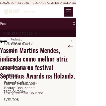
EDIÇÃO JUNHO 2026  •  SOLANGE ALMEIDA, A DONA DO RIT DO SÃO JOÃO
Post
TODOS OS POSTS
Redação
TODOS OS POSTS
4 min de leitura
Yasmin Martins Mendes,
DESIGN
indicada como melhor atriz
MODA
americana no festival
CELEBRIDADES
Septimius Awards na Holanda.
TURISMO
Fotos: Edu Rodrigues
SUSTENTABILIDADE
Beauty: Dani Kobert
TECNOLOGIA
Styling: Nathalia Coutinho
EVENTOS