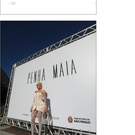
bolsa da Malu Pires, em uma composição que
celebra o verão como estado de espírito. Há
algo de intemporal em vestir o vento e deixar
que ele conduza a cena. Cada dobra do tecido,
cada reflexo dourado da luz sobre a pe