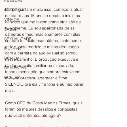
PESSOAS
Me perguntam muito isso, comecei a atuar 
CARREIRA
no teatro aos 16 anos e desde o início os 
VINHOS
convites que me fazem como atriz são na 
tv e cinema. Eu sou apaixonada pelas 
SABOR
câmeras e meu relacionamento com elas 
SEXUALIDADE
sempre foi muito espontâneo, tanto como 
atriz quanto modelo, e minha dedicação 
MULHER
com a carreira no audiovisual só somou 
HOMEM
nesse caminho. E produção executiva é 
um lugar muito familiar na minha vida, 
BEM ESTAR
tenho a sensação que sempre esteve em 
COLUNA
mim, só precisou aparecer o filme 
SILENCIO pra ela vir à tona e eu não parar 
mais. 
Como CEO da Costa Martins Filmes, quais 
foram os maiores desafios e conquistas 
que você enfrentou até agora? 