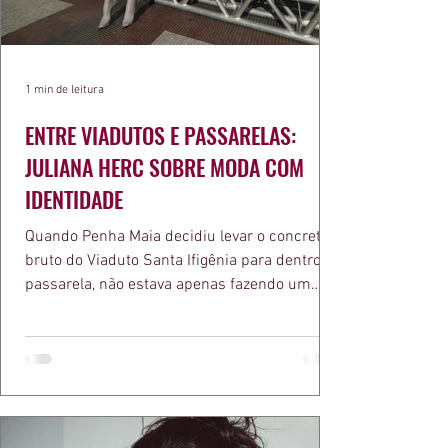
1 min de leitura
ENTRE VIADUTOS E PASSARELAS:
JULIANA HERC SOBRE MODA COM
IDENTIDADE
Quando Penha Maia decidiu levar o concreto
bruto do Viaduto Santa Ifigênia para dentro da
passarela, não estava apenas fazendo um
desfile bonito. Estava provando um ponto que
a apresentadora e influenciadora Juliana Herc
defende há tempos, o de que moda brasileira
ganha força quando carrega raiz. A coleção
"Brutalismo: Corpo Urbano" transformou
estruturas geométricas, volumes marcantes e