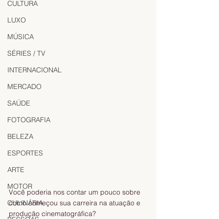
CULTURA
LUXO
MÚSICA
SÉRIES / TV
INTERNACIONAL
MERCADO
SAÚDE
FOTOGRAFIA
BELEZA
ESPORTES
ARTE
MOTOR
Você poderia nos contar um pouco sobre 
CULINÁRIA
como começou sua carreira na atuação e 
produção cinematográfica? 