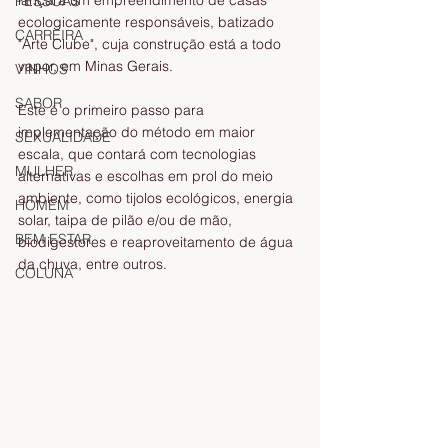
lançará um empreendimento de casas 
PESSOAS
ecologicamente responsáveis, batizado 
CARREIRA
"Arte Clube", cuja construção está a todo 
vapor, em Minas Gerais.
VINHOS
SABOR
Este é o primeiro passo para 
implementação do método em maior 
SEXUALIDADE
escala, que contará com tecnologias 
MULHER
alternativas e escolhas em prol do meio 
ambiente, como tijolos ecológicos, energia 
HOMEM
solar, taipa de pilão e/ou de mão, 
BEM ESTAR
biodigestores e reaproveitamento de água 
da chuva, entre outros.
COLUNA