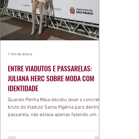
1 min de leitura
ENTRE VIADUTOS E PASSARELAS:
JULIANA HERC SOBRE MODA COM
IDENTIDADE
Quando Penha Maia decidiu levar o concreto
bruto do Viaduto Santa Ifigênia para dentro da
passarela, não estava apenas fazendo um
desfile bonito. Estava provando um ponto que
a apresentadora e influenciadora Juliana Herc
defende há tempos, o de que moda brasileira