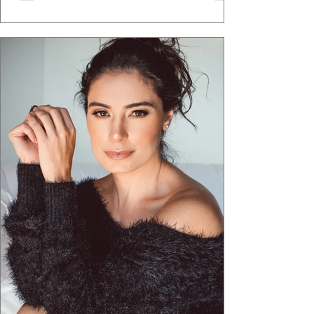
ganha força quando carrega raiz. A coleção
"Brutalismo: Corpo Urbano" transformou
estruturas geométricas, volumes marcantes e
aquele concreto aparente típico da
arquitetura paulistana em peças de vestir, um
exercíci