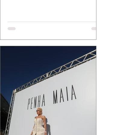
elegância se encontram. As lentes de Ita
Mazzutti eternizam looks assinados por Carol
Bassi e Chart, o biquíni da Chase Brasil e a
bolsa da Malu Pires, em uma composição que
celebra o verão como estado de espírito. Há
algo de intemporal em vestir o vento e deixar
que ele conduza a cena. Cada dobra do tecido,
cada reflexo dourado da luz sobre a pe