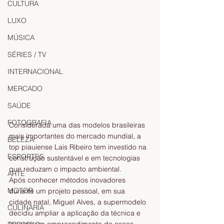
CULTURA
LUXO
MÚSICA
SÉRIES / TV
INTERNACIONAL
MERCADO
SAÚDE
FOTOGRAFIA
Considerada uma das modelos brasileiras 
mais importantes do mercado mundial, a 
BELEZA
top piauiense Lais Ribeiro tem investido na 
ESPORTES
construção sustentável e em tecnologias 
que reduzam o impacto ambiental.
ARTE
Após conhecer métodos inovadores 
MOTOR
durante um projeto pessoal, em sua 
cidade natal, Miguel Alves, a supermodelo 
CULINÁRIA
decidiu ampliar a aplicação da técnica e 