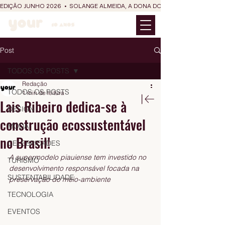
EDIÇÃO JUNHO 2026  •  SOLANGE ALMEIDA, A DONA DO RIT DO SÃO JOÃO
Post
TODOS OS POSTS
Redação
TODOS OS POSTS
1 min de leitura
Lais Ribeiro dedica-se à
DESIGN
construção ecossustentável
MODA
no Brasil!
CELEBRIDADES
A supermodelo piauiense tem investido no 
TURISMO
desenvolvimento responsável focada na 
SUSTENTABILIDADE
preservação do meio-ambiente
TECNOLOGIA
EVENTOS