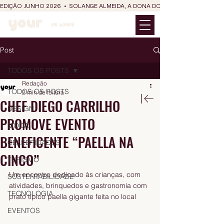
EDIÇÃO JUNHO 2026  •  SOLANGE ALMEIDA, A DONA DO RIT DO SÃO JOÃO
Post
TODOS OS POSTS
Redação
TODOS OS POSTS
2 min de leitura
CHEF DIEGO CARRILHO
DESIGN
PROMOVE EVENTO
MODA
BENEFICENTE “PAELLA NA
CELEBRIDADES
CINCO”
TURISMO
Um encontro dedicado às crianças, com 
SUSTENTABILIDADE
atividades, brinquedos e gastronomia com 
TECNOLOGIA
prato típico paella gigante feita no local 
EVENTOS