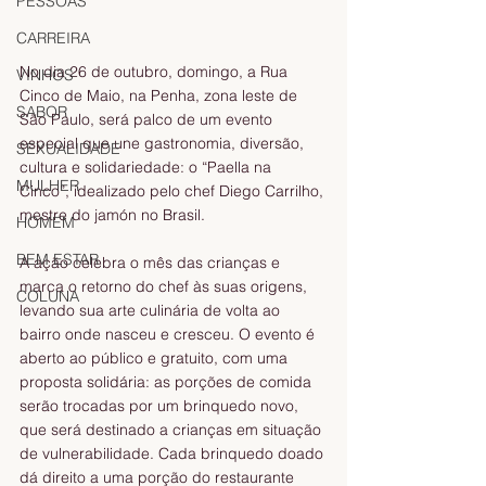
PESSOAS
CARREIRA
No dia 26 de outubro, domingo, a Rua 
VINHOS
Cinco de Maio, na Penha, zona leste de 
SABOR
São Paulo, será palco de um evento 
especial que une gastronomia, diversão, 
SEXUALIDADE
cultura e solidariedade: o “Paella na 
MULHER
Cinco”, idealizado pelo chef Diego Carrilho, 
mestre do jamón no Brasil.
HOMEM
BEM ESTAR
A ação celebra o mês das crianças e 
marca o retorno do chef às suas origens, 
COLUNA
levando sua arte culinária de volta ao 
bairro onde nasceu e cresceu. O evento é 
aberto ao público e gratuito, com uma 
proposta solidária: as porções de comida 
serão trocadas por um brinquedo novo, 
que será destinado a crianças em situação 
de vulnerabilidade. Cada brinquedo doado 
dá direito a uma porção do restaurante 