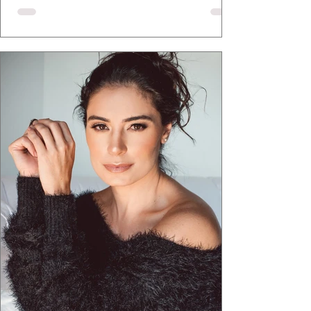
defende há tempos, o de que moda brasileira
ganha força quando carrega raiz. A coleção
"Brutalismo: Corpo Urbano" transformou
estruturas geométricas, volumes marcantes e
aquele concreto aparente típico da
arquitetura paulistana em peças de vestir, um
exercíci