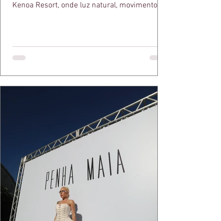
Kenoa Resort, onde luz natural, movimento e
elegância se encontram. As lentes de Ita
Mazzutti eternizam looks assinados por Carol
Bassi e Chart, o biquíni da Chase Brasil e a
bolsa da Malu Pires, em uma composição que
celebra o verão como estado de espírito. Há
algo de intemporal em vestir o vento e deixar
que ele conduza a cena. Cada dobra do tecido,
cada reflexo dourado da luz sobre a pe