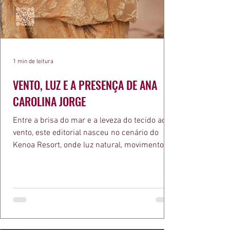
1 min de leitura
VENTO, LUZ E A PRESENÇA DE ANA
CAROLINA JORGE
Entre a brisa do mar e a leveza do tecido ao
vento, este editorial nasceu no cenário do
Kenoa Resort, onde luz natural, movimento e
elegância se encontram. As lentes de Ita
Mazzutti eternizam looks assinados por Carol
Bassi e Chart, o biquíni da Chase Brasil e a
bolsa da Malu Pires, em uma composição que
celebra o verão como estado de espírito. Há
algo de intemporal em vestir o vento e deixar