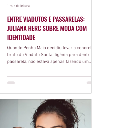
1 min de leitura
ENTRE VIADUTOS E PASSARELAS:
JULIANA HERC SOBRE MODA COM
IDENTIDADE
Quando Penha Maia decidiu levar o concreto
bruto do Viaduto Santa Ifigênia para dentro da
passarela, não estava apenas fazendo um
desfile bonito. Estava provando um ponto que
a apresentadora e influenciadora Juliana Herc
defende há tempos, o de que moda brasileira
ganha força quando carrega raiz. A coleção
"Brutalismo: Corpo Urbano" transformou
estruturas geométricas, volumes marcantes e
aquele concreto aparente típico da
arquitetura paulistana em peças de vestir, um
exercíci