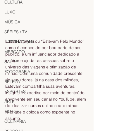
CULTURA
LUXO
MÚSICA
SÉRIES / TV
Lucas Estevam ou ‘’Estevam Pelo Mundo’’ 
INTERNACIONAL
como é conhecido por boa parte de seu 
MERCADO
público, é um influenciador dedicado a 
inspirar e ajudar as pessoas sobre o 
SAÚDE
universo das viagens e otimização de 
FOTOGRAFIA
milhas. Com uma comunidade crescente 
de seguidores, já na casa dos milhões, 
BELEZA
Estevam compartilha suas aventuras, 
ESPORTES
insights e expertise por meio de conteúdo 
envolvente em seu canal no YouTube, além 
ARTE
de idealizar cursos online sobre milhas, 
MOTOR
feito que o coloca como expoente no 
assunto.
CULINÁRIA