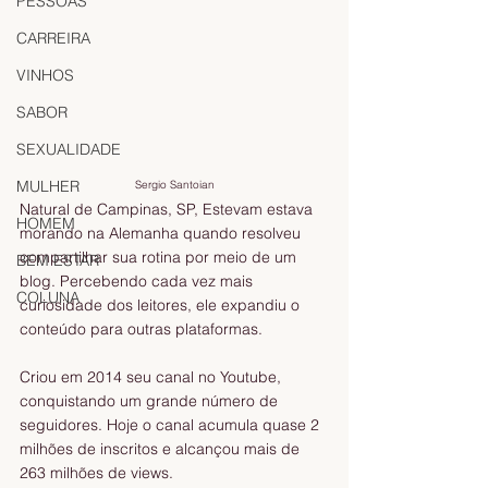
PESSOAS
CARREIRA
VINHOS
SABOR
SEXUALIDADE
MULHER
Sergio Santoian
Natural de Campinas, SP, Estevam estava 
HOMEM
morando na Alemanha quando resolveu 
compartilhar sua rotina por meio de um 
BEM ESTAR
blog. Percebendo cada vez mais 
COLUNA
curiosidade dos leitores, ele expandiu o 
conteúdo para outras plataformas.
Criou em 2014 seu canal no Youtube, 
conquistando um grande número de 
seguidores. Hoje o canal acumula quase 2 
milhões de inscritos e alcançou mais de 
263 milhões de views.