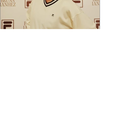
2 min de leitura
APÓS FEITO HISTÓRICO, BRUNA
IANHEZ É ANUNCIADA PELA FILA
Bruna Ianhez é anunciada como nova
embaixadora global da FILA após concluir a
Québec Mega Trail, no Canadá.