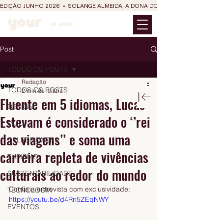
EDIÇÃO JUNHO 2026  •  SOLANGE ALMEIDA, A DONA DO RIT DO SÃO JOÃO
Post
TODOS OS POSTS
Redação
TODOS OS POSTS
2 min de leitura
Fluente em 5 idiomas, Lucas
DESIGN
Estevam é considerado o ‘’rei
MODA
das viagens’’ e soma uma
CELEBRIDADES
carreira repleta de vivências
TURISMO
culturais ao redor do mundo
SUSTENTABILIDADE
Confia a entrevista com exclusividade: 
TECNOLOGIA
https://youtu.be/d4Rn5ZEqNWY
EVENTOS