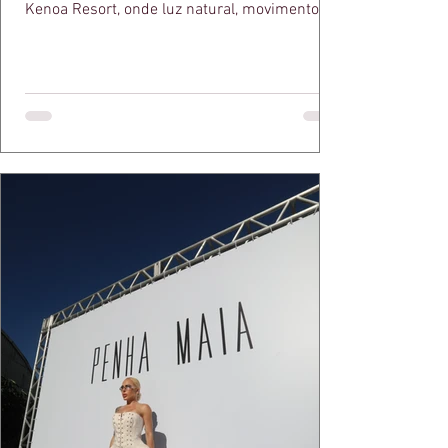
Kenoa Resort, onde luz natural, movimento e
elegância se encontram. As lentes de Ita
Mazzutti eternizam looks assinados por Carol
Bassi e Chart, o biquíni da Chase Brasil e a
bolsa da Malu Pires, em uma composição que
celebra o verão como estado de espírito. Há
algo de intemporal em vestir o vento e deixar
que ele conduza a cena. Cada dobra do tecido,
cada reflexo dourado da luz sobre a pe