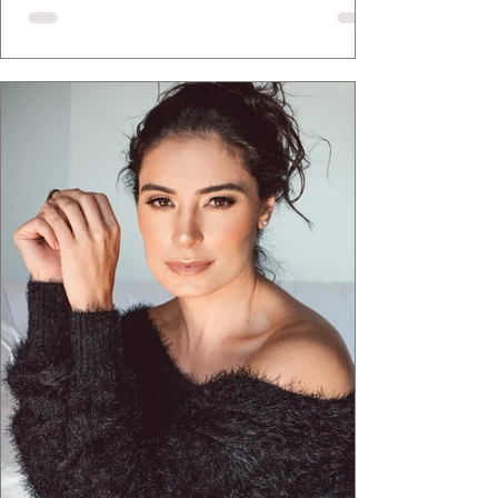
defende há tempos, o de que moda brasileira
ganha força quando carrega raiz. A coleção
"Brutalismo: Corpo Urbano" transformou
estruturas geométricas, volumes marcantes e
aquele concreto aparente típico da
arquitetura paulistana em peças de vestir, um
exercíci