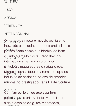
CULTURA
LUXO
MÚSICA
SÉRIES / TV
INTERNACIONAL
O mundo da moda é movido por talento, 
MERCADO
inovação e ousadia, e poucos profissionais 
SAÚDE
personificam essas qualidades tão bem 
quanto Marcello Costa. Reconhecido 
FOTOGRAFIA
internacionalmente como um dos 
BELEZA
principais maquiadores da atualidade, 
Marcello consolidou seu nome no topo da 
ESPORTES
indústria ao assinar a beleza de grandes 
ARTE
marcas no prestigiado Paris Haute Couture.
MOTOR
Com um estilo único que equilibra 
sofisticação e criatividade, Marcello tem 
CULINÁRIA
sido a escolha de grifes renomadas, 