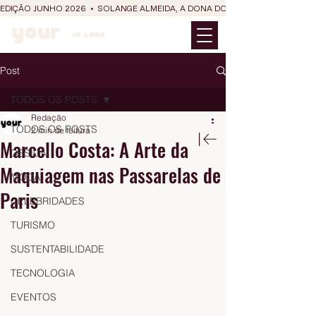
EDIÇÃO JUNHO 2026  •  SOLANGE ALMEIDA, A DONA DO RIT DO SÃO JOÃO
Post
TODOS OS POSTS
Redação
TODOS OS POSTS
2 min de leitura
Marcello Costa: A Arte da
DESIGN
Maquiagem nas Passarelas de
MODA
Paris
CELEBRIDADES
TURISMO
SUSTENTABILIDADE
TECNOLOGIA
EVENTOS