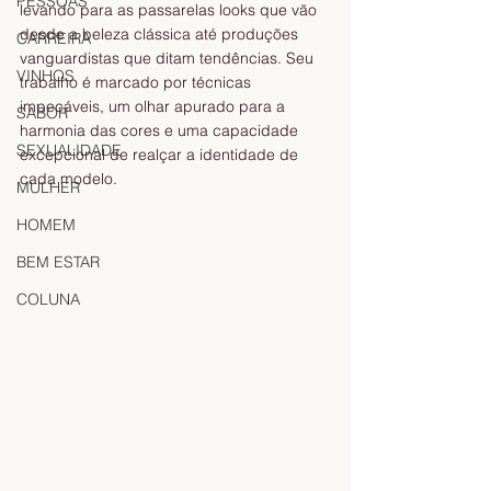
PESSOAS
levando para as passarelas looks que vão 
desde a beleza clássica até produções 
CARREIRA
vanguardistas que ditam tendências. Seu 
VINHOS
trabalho é marcado por técnicas 
impecáveis, um olhar apurado para a 
SABOR
harmonia das cores e uma capacidade 
SEXUALIDADE
excepcional de realçar a identidade de 
cada modelo.
MULHER
HOMEM
BEM ESTAR
COLUNA