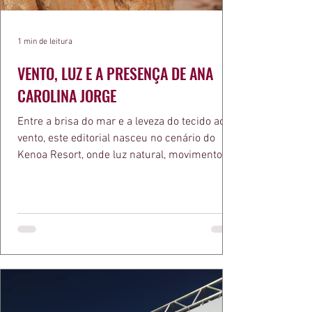
1 min de leitura
VENTO, LUZ E A PRESENÇA DE ANA
CAROLINA JORGE
Entre a brisa do mar e a leveza do tecido ao
vento, este editorial nasceu no cenário do
Kenoa Resort, onde luz natural, movimento e
elegância se encontram. As lentes de Ita
Mazzutti eternizam looks assinados por Carol
Bassi e Chart, o biquíni da Chase Brasil e a
bolsa da Malu Pires, em uma composição que
celebra o verão como estado de espírito. Há
algo de intemporal em vestir o vento e deixar
que ele conduza a cena. Cada dobra do tecido,
cada reflexo dourado da luz sobre a pe