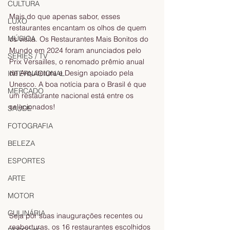
CULTURA
Mais do que apenas sabor, esses 
LUXO
restaurantes encantam os olhos de quem 
MÚSICA
os visita. Os Restaurantes Mais Bonitos do 
Mundo em 2024 foram anunciados pelo 
SÉRIES / TV
Prix Versailles, o renomado prêmio anual 
de Arquitetura e Design apoiado pela 
INTERNACIONAL
Unesco. A boa notícia para o Brasil é que 
MERCADO
um restaurante nacional está entre os 
selecionados!
SAÚDE
FOTOGRAFIA
BELEZA
ESPORTES
ARTE
MOTOR
CULINÁRIA
Seja por suas inaugurações recentes ou 
reaberturas, os 16 restaurantes escolhidos 