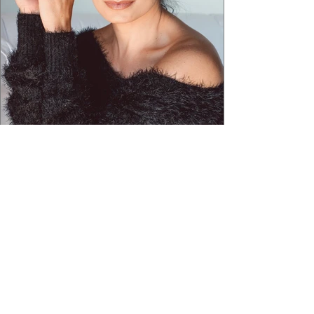
2 min de leitura
FRANCIELY FREDUZESKI TROCA OS
HOLOFOTES DA FICÇÃO PELA ESCUTA
REAL