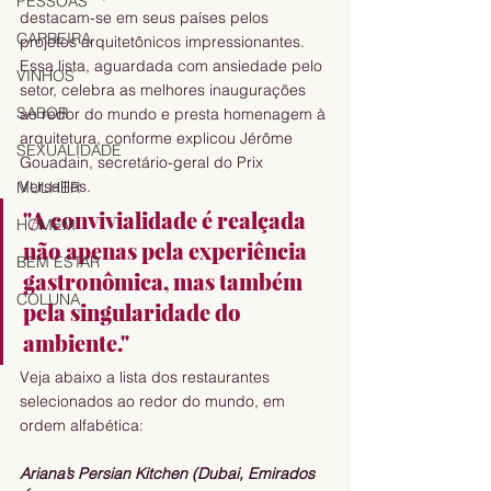
PESSOAS
destacam-se em seus países pelos 
CARREIRA
projetos arquitetônicos impressionantes.
Essa lista, aguardada com ansiedade pelo 
VINHOS
setor, celebra as melhores inaugurações 
SABOR
ao redor do mundo e presta homenagem à 
arquitetura, conforme explicou Jérôme 
SEXUALIDADE
Gouadain, secretário-geral do Prix 
Versailles.
MULHER
"A convivialidade é realçada 
HOMEM
não apenas pela experiência 
BEM ESTAR
gastronômica, mas também 
COLUNA
pela singularidade do 
ambiente."
Veja abaixo a lista dos restaurantes 
selecionados ao redor do mundo, em 
ordem alfabética:
Ariana’s Persian Kitchen (Dubai, Emirados 