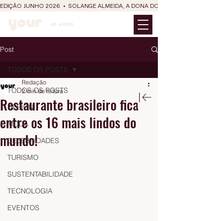
EDIÇÃO JUNHO 2026  •  SOLANGE ALMEIDA, A DONA DO RIT DO SÃO JOÃO
Post
TODOS OS POSTS
Redação
TODOS OS POSTS
2 min de leitura
Restaurante brasileiro fica
DESIGN
entre os 16 mais lindos do
MODA
mundo!
CELEBRIDADES
TURISMO
SUSTENTABILIDADE
TECNOLOGIA
EVENTOS