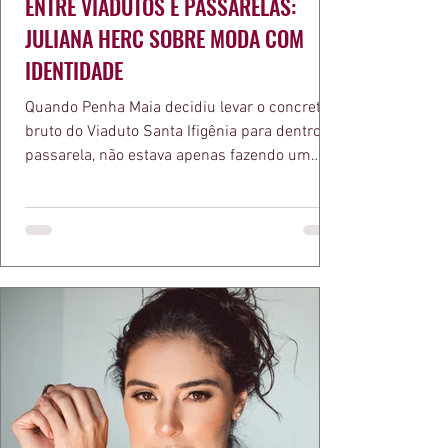
ENTRE VIADUTOS E PASSARELAS:
JULIANA HERC SOBRE MODA COM
IDENTIDADE
Quando Penha Maia decidiu levar o concreto
bruto do Viaduto Santa Ifigênia para dentro da
passarela, não estava apenas fazendo um
desfile bonito. Estava provando um ponto que
a apresentadora e influenciadora Juliana Herc
defende há tempos, o de que moda brasileira
ganha força quando carrega raiz. A coleção
"Brutalismo: Corpo Urbano" transformou
estruturas geométricas, volumes marcantes e
aquele concreto aparente típico da
arquitetura paulistana em peças de vestir, um
exercíci