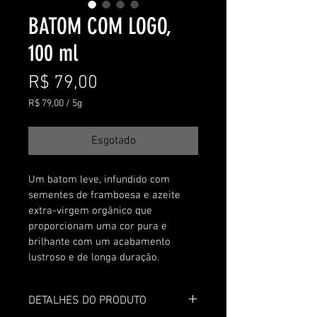
BATOM COM LOGO,
100 ml
Preço
R$ 79,00
R$ 79,00
/
5g
R$ 79,00
por
5
Esgotado
gramas
Um batom leve, infundido com 
sementes de framboesa e azeite 
extra-virgem orgânico que 
proporcionam uma cor pura e 
brilhante com um acabamento 
lustroso e de longa duração.
DETALHES DO PRODUTO